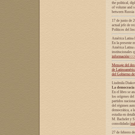
the political, d
of volume and sc
between Russia 
17 de junio de 2
actual jefe de r
Políticos del In
América Latina 
En la presente m
América Latina 
institucionales 
información>>
Mensaje del dest
de Latinoaméric
del Gobierno de
Liudmila Diako
La democracia 
En el libro se a
los orígenes del 
partidos naciona
del régimen auto
democrática, а l
estudia en detall
М. Bachelet у S.
consolidada (
má
27 de febrero d