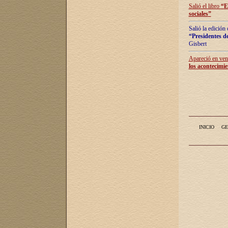
Salió el libro
“
E
sociales
”
Salió la edición
“Presidentes de
Gisbert
Apareció en vent
los acontecimie
INICIO
GE