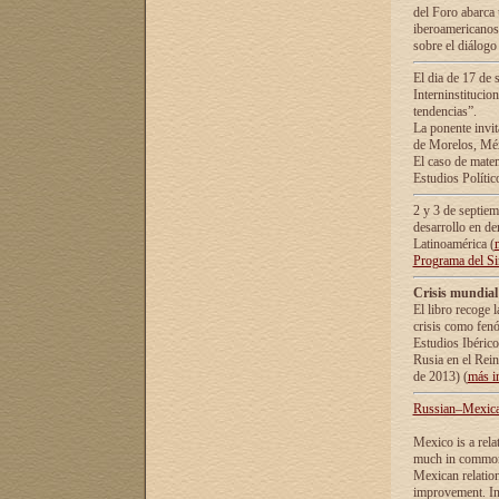
del Foro abarca 
iberoamericanos 
sobre el diálogo 
El dia de 17 de 
Interninstitucio
tendencias”.
La ponente inv
de Morelos, Méx
El caso de mate
Estudios Polític
2 y 3 de septie
desarrollo en de
Latinoamérica (
Programa del S
Crisis mundial
El libro recoge 
crisis como fen
Estudios Ibérico
Rusia en el Rei
de 2013) (
más i
Russian–Mexican
Mexico is a rela
much in common i
Mexican relation
improvement. In 