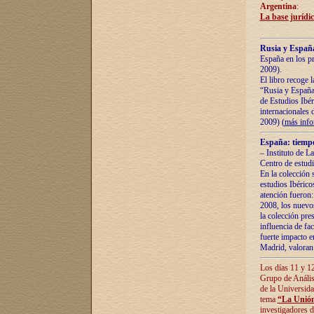
Argentina
:
La base jurídic
Rusia y España
España en los pr
2009).
El libro recoge 
“Rusia y España 
de Estudios Ibér
internacionales 
2009) (
más inf
España: tiempo
– Instituto de L
Centro de estud
En la colección 
estudios Ibérico
atención fueron:
2008, los nuevos
la colección pre
influencia de fac
fuerte impacto en
Madrid, valoran 
Los días 11 y 12
Grupo de Anális
de la Universida
tema
“La Unión
investigadores d