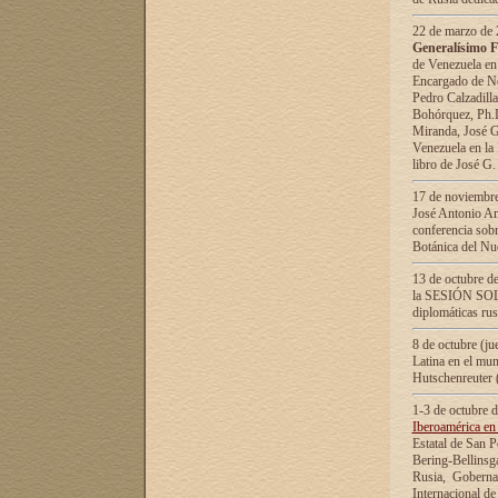
22 de marzo de 2
Generalísimo F
de Venezuela en
Encargado de Neg
Pedro Calzadilla
Bohórquez, Ph.D.
Miranda, José G
Venezuela en la 
libro de José G
17 de noviembre
José Antonio Am
conferencia sobr
Botánica del Nu
13 de octubre de
la SESIÓN SOLEM
diplomáticas rus
8 de octubre (j
Latina en el mun
Hutschenreuter 
1-3 de octubre 
Iberoamérica en 
Estatal de San P
Bering-Bellinsg
Rusia, Gobernac
Internacional de