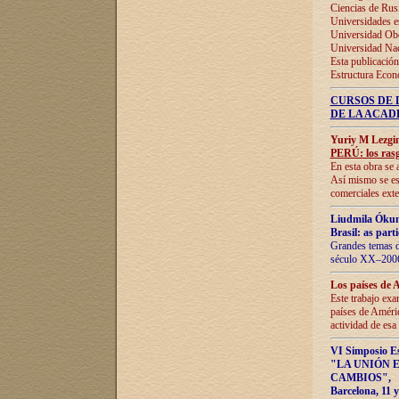
Ciencias de Rus
Universidades e
Universidad Obe
Universidad Na
Esta publicación
Estructura Econ
CURSOS DE 
DE LA ACAD
Yuriy M Lezgi
PERÚ: los rasg
En esta obra se 
Así mismo se est
comerciales exte
Liudmila Ókun
Brasil: as part
Grandes temas da
século XX–2006
Los países de 
Este trabajo exa
países de Améric
actividad de esa
VI Simposio E
"LA UNIÓN 
CAMBIOS"
,
Barcelona, 11 y