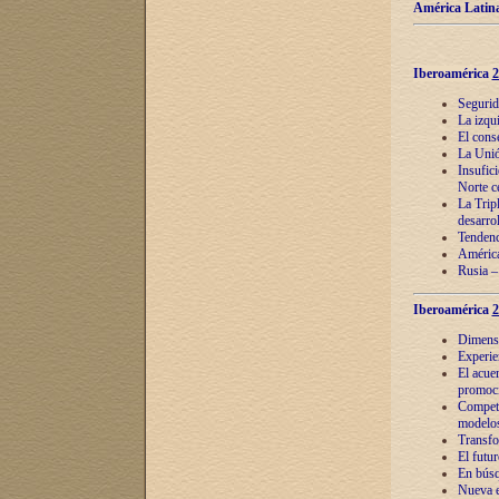
América Latina
Iberoamérica
2
Segurid
La izqu
El cons
La Unió
Insufic
Norte c
La Tripl
desarro
Tendenci
América
Rusia –
Iberoamérica
2
Dimensió
Experie
El acue
promoci
Competi
modelos
Transfo
El futu
En búsq
Nueva e