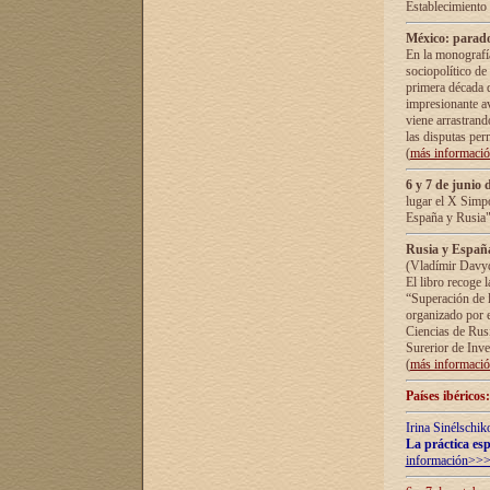
Establecimiento
México: parado
En la monografía
sociopolítico de
primera década d
impresionante a
viene arrastrand
las disputas pe
(
más informaci
6 y 7 de junio 
lugar el X Simp
España y Rusia"
Rusia y España 
(Vladímir Davyd
El libro recoge 
“Superación de l
organizado por e
Ciencias de Rus
Surerior de Inve
(
más informaci
Países ibéricos
Irina Sinélschik
La práctica esp
información>>