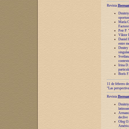
Revista
Iberoam
Dmitriy
oportun
María C
Factore
Petr P.
Víktor 
Daniel 
entre m
Dmitry 
singula
Svetlan
context
Irina D
particul
Borís F
11 de febrero de
“Las perspectiva
Revista
Iberoam
Dmitriy
latinoa
Armando
declive
Oleg O.
América