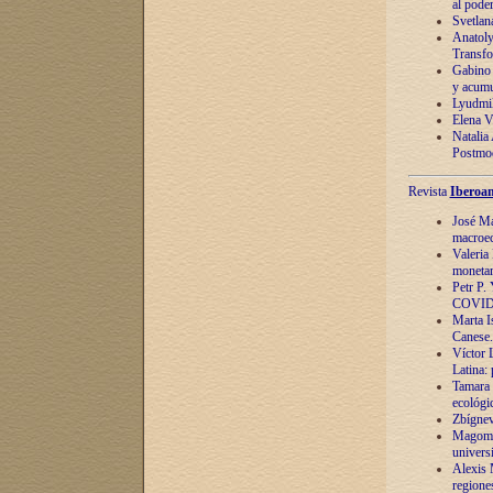
al pode
Svetlan
Anatoly
Transfo
Gabino 
y acumu
Lyudmil
Elena V.
Natalia
Postmod
Revista
Iberoam
José Ma
macroec
Valeria
monetari
Petr P.
COVID
Marta Is
Canese. 
Víctor 
Latina:
Tamara 
ecológi
Zbígnev
Magomed
univers
Alexis 
regiones