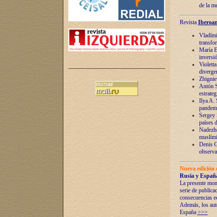
de la m
Revista
Iberoam
Vladímir
transfo
María E
inversi
Violett
diverge
Zbignie
Antón S
estrateg
Ilya A.
pandem
Sergey 
países 
Nadezhd
muslími
Denis G
observac
Nueva edición 
Rusia y España
La presente mono
serie de publica
consecuencias e
Además, los auto
España
>>>