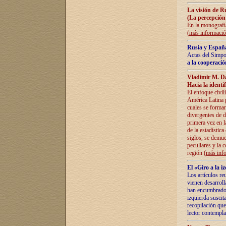
La visión de R
(La percepción
En la monografía
(
más informaci
Rusia y España
Actas del Simpo
a la cooperació
Vladímir M. D
Hacia la identi
El enfoque civil
América Latina pa
cuales se formar
divergentes de d
primera vez en l
de la estadística
siglos, se demue
peculiares y la 
región (
más inf
El «Giro a la 
Los artículos re
vienen desarroll
han encumbrado e
izquierda suscita
recopilación que
lector contempla