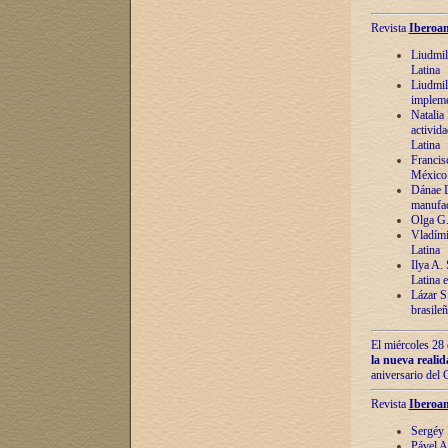
Revista
Iberoam
Liudmil
Latina
Liudmil
impleme
Natalia
activida
Latina
Francis
México 
Dánae D
manufac
Olga G.
Vladími
Latina
Ilya A.
Latina 
Lázar S.
brasile
El miércoles 28 
la nueva reali
aniversario del
Revista
Iberoam
Sergéy 
Pável A