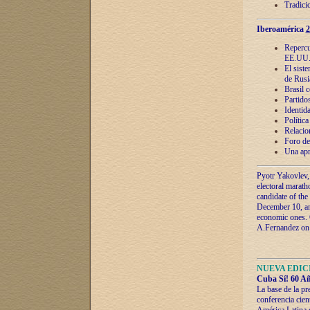
Tradici
Iberoamérica
2
Repercu
EE.UU
El sist
de Rusi
Brasil 
Partidos
Identida
Polític
Relacio
Foro de
Una apr
Pyotr Yakovlev,
electoral marath
candidate of the
December 10, and
economic ones. C
A.Fernandez on t
NUEVA EDICI
Cuba Sí! 60 Añ
La base de la pr
conferencia cien