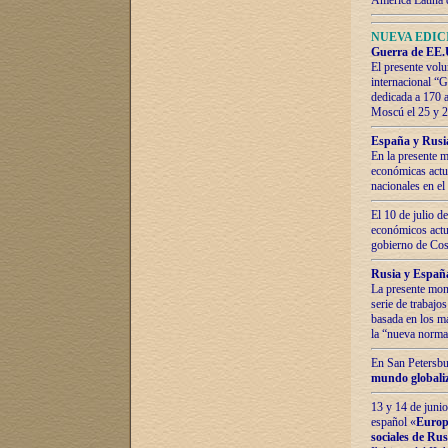
América Latina 
NUEVA EDICI
Guerra de EE.U
El presente volu
internacional “
dedicada a 170 
Moscú el 25 y 
España y Rusia:
En la presente m
económicas actua
nacionales en el
El 10 de julio d
económicos actua
gobierno de Cost
Rusia y España
La presente mono
serie de trabajo
basada en los ma
la “nueva norma
En San Petersbur
mundo globaliza
13 y 14 de junio
español «
Europa
sociales de Ru