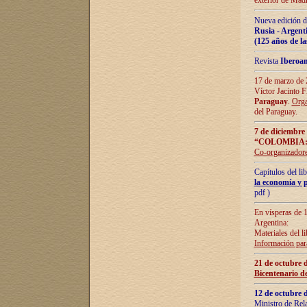
exterior de Madr
Nueva edición d
Rusia - Argent
(125 años de la
Revista
Iberoa
17 de marzo de 2
Víctor Jacinto 
Paraguay
.
Orga
del Paraguay.
7 de diciembre
“COLOMBIA:
Co-organizador
Capítulos del l
la economía y p
pdf )
En vísperas de 1
Argentina:
Materiales del li
Información para
21 de octubre 
Bicentenario d
12 de octubre 
Ministro de Rel