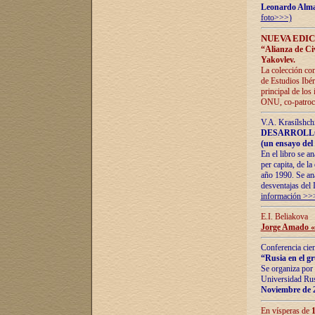
Leonardo Alm
foto>>>)
NUEVA EDIC
“Alianza de Civi
Yakovlev.
La colección con
de Estudios Ibér
principal de los
ONU, co-patroci
V.A. Krasílshch
DESARROLLO
(un ensayo del 
En el libro se a
per capita, de l
año 1990. Se ana
desventajas del 
información >>
E.I. Beliakova
Jorge Amado «r
Conferencia cien
“Rusia en el g
Se organiza por 
Universidad Rus
Noviembre de 
En vísperas de
1