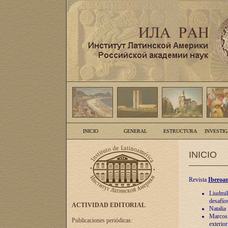
INICIO
GENERAL
ESTRUCTURA
INVESTI
INICIO
Revista
Iberoam
Liudmil
desafíos
ACTIVIDAD EDITORIAL
Natalia
Marcos A
Publicaciones periódicas:
exterio