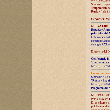
6 y 7 de octubre
Simposio hispan
«
Superación de 
Rusia
» (
más in
CervantesTV.e
NUEVA EDICI
España y Améric
principios del 
El libro está de
contemporáneos -
del siglo XXI ex
Entrevista del 
Conferencia in
“
Iberoamérica 
Moscú, 27-29 de
En los marcos 
Simposio ruso-
"
Rusia y Españ
Moscú, 27-29 de
Programa del 
NUEVA EDIC
Petr Yákovlev.
En este libro se
política mundial