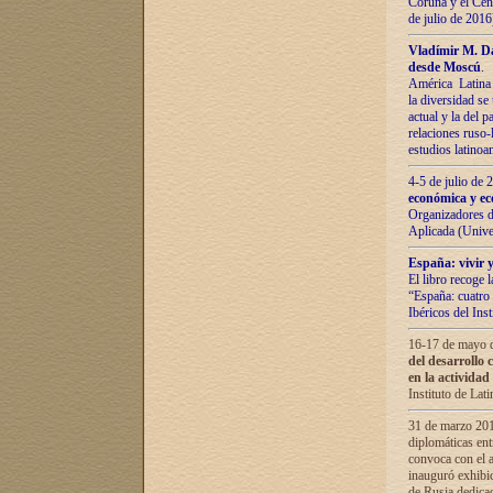
Coruña y el Cent
de julio de 201
Vladímir М. Da
desde Moscú
.
América Latina 
la diversidad se 
actual у lа del p
relaciones ruso-
estudios latino
4-5 de julio de
económica y ec
Organizadores d
Aplicada (Univ
España: vivir y
El libro recoge 
“España: cuatro 
Ibéricos del In
16-17 de mayo d
del desarrollo 
en la actividad
Instituto de La
31 de marzo 2016
diplomáticas en
convoca con el a
inauguró exhibi
de Rusia dedica