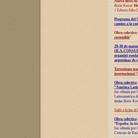
Nuevo libro en
Boris Koval.
He
// Editora Alfa-
Programa del 
camino a la coo
Obra colectiva
sostenible
"
29-30 de ma
(ILA-CONSULT
organizó ronda
argentinas de v
Terrorismo tra
internaciona
l 
Obra colectiva
”América Latin
fue editada por 
Latinoamérica de
titular Boris Ko
Salió a la luz el
Obra colectiva
“España: la tra
fue editada por 
Ciencias de Rus