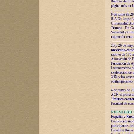
Ibéricos del ILA
página más en la
8 de junio de 20
ILA Dr. Jorge Al
Universidad Aut
Trump». Dr. Ger
Sociedad y Cultu
migración centr
25 y 26 de mayo 
mexicano-estad
motivo de 170 a
Asociación de E
Fundación de Ap
Latinoamérica d
exploración de p
XIX y las consec
contemporáneo
4 de mayo de 201
ACR el profeso
“
Política econó
Facultad de eco
NUEVA EDICI
España y Rusia 
La presente mono
participantes d
España y Rusia f