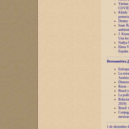
Yarima 
COVID
Kleidy 
potenci
Dmitry 
Isaac Ra
ambient
J. Kenn
Una lect
Naílya 
Elena 
España
Iberoamérica
2
Enfoques
La estr
América
Dimensi
Rusia – 
Brasil y
La polí
Relacion
2019)
Brasil: 
Conjugac
mexican
1 de diciembre d