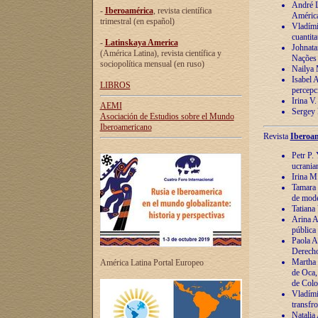
André Lu
-
Iberoamérica
, revista científica
América
trimestral (en español)
Vladímir
cuantita
-
Latinskaya America
Johnata
(América Latina), revista científica y
Nações
sociopolítica mensual (en ruso)
Nailya 
Isabel 
LIBROS
percepc
Irina V
AEMI
Sergey 
Asociación de Estudios sobre el Mundo
Iberoamericano
Revista
Iberoam
Petr P. 
ucrania
Irina M
Tamara 
de mode
Tatiana
Arina A
pública
Paola A
Derecho
Martha 
América Latina Portal Europeo
de Oca,
de Colo
Vladími
transfro
Natalia