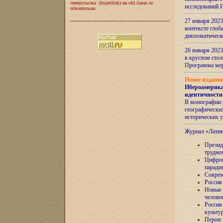
гиперссылка (hyperlink) на old.ilaran.ru
исследований 
обязательна.
27 января 2023
контексте глоб
дипломатическ
26 января 2023
в круглом сто
Программа ме
Новое издани
Ибероамерика
идентичности
В монографии 
географических
исторических 
Журнал «Лати
Президе
трудно
Цифров
паради
Соврем
Россия
Новые 
челове
Россия
культу
Перон: