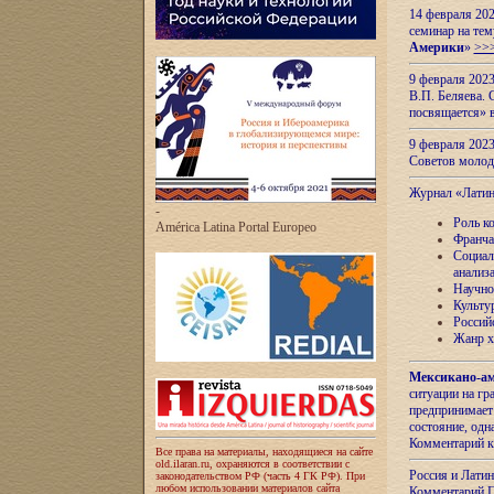
14 февраля 202
семинар на тем
Америки
»
>>
9 февраля 202
В.П. Беляева. 
посвящается» 
9 февраля 2023
Советов моло
Журнал «Лати
-
Роль к
América Latina Portal Europeo
Франча
Социал
анализ
Научно
Культу
Россий
Жанр х
Мексикано-ам
ситуации на г
предпринимает
состояние, одн
Комментарий к
Все права на материалы, находящиеся на сайте
old.ilaran.ru, охраняются в соответствии с
Россия и Лати
законодательством РФ (часть 4 ГК РФ). При
любом использовании материалов сайта
Комментарий П.