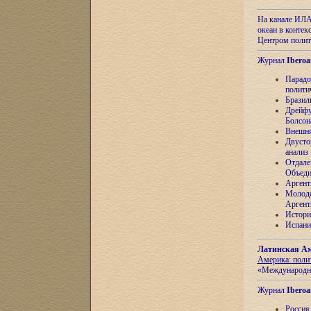
На канале ИЛА
океан в контек
Центром полит
Журнал
Iberoa
Парадо
полити
Бразил
Дрейфу
Болсон
Внешня
Двусто
анализ
Отдале
Объеди
Аргент
Молоде
Аргент
Истори
Испани
Латинская Ам
Америка: поли
«Международн
Журнал
Iberoa
Россия