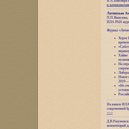
Н.А.Школяра н
и латиноамери
Латинская Ам
П.П.Яковлева, 
ИЛА РАН журн
Журнал «Лати
Хорхе 
времен
«Собст
неравн
Хайме 
полити
На пер
соврем
Либера
Новое 
2019—
«Не оч
устояв
Россий
На канале ИЛА
современной Б
>>>
Д.В.Разумовск
комментарий 