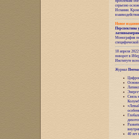
проблемам обе
серьезно ослож
Испании. Кром
взаимодейств
Новое издани
Перспектива 
латиноамери
Монография по
специфической
18 апреля 202
поворот в Ибер
Институте все
Журнал
Iberoa
Цифров
Основн
Латинс
Энерге
Связь 
Колум
«Левый
особен
Глобал
дихото
Развит
внутри
40 лет