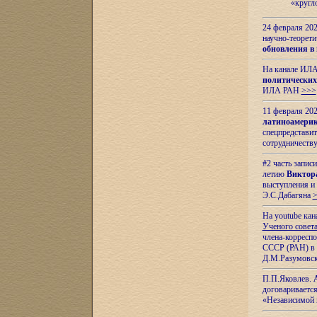
«кругл
24 февраля 202
научно-теорети
обновления в
На канале ИЛА
политических
ИЛА РАН
>>>
11 февраля 202
латиноамерик
спецпредстави
сотрудничест
#2 часть запис
летию
Виктор
выступления и
Э.С.Дабагяна
На youtube ка
Ученого совета
члена-корресп
СССР (РАН) в 1
Д.М.Разумовск
П.П.Яковлев.
договариваетс
«Независимой 