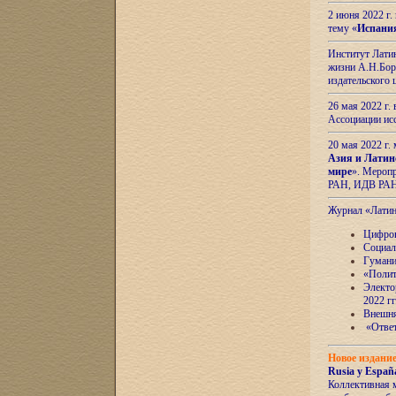
2 июня 2022 г
тему «
Испани
Институт Латин
жизни А.Н.Боро
издательского
26 мая 2022 г
Ассоциации ис
20 мая 2022 г.
Азия и Латин
мире
». Мероп
РАН, ИДВ РА
Журнал «Лати
Цифров
Социал
Гумани
«Полит
Электо
2022 гг
Внешняя
«Ответ
Новое издани
Rusia y España
Коллективная 