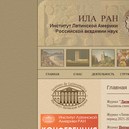
ГЛАВНАЯ
О НАС
ДЕЯТЕЛЬНОСТЬ
СТРУ
Главная
Журнал
"
Лати
Указатель стат
Журнал «Латинс
период 2021-20
Журнал
Iberoa