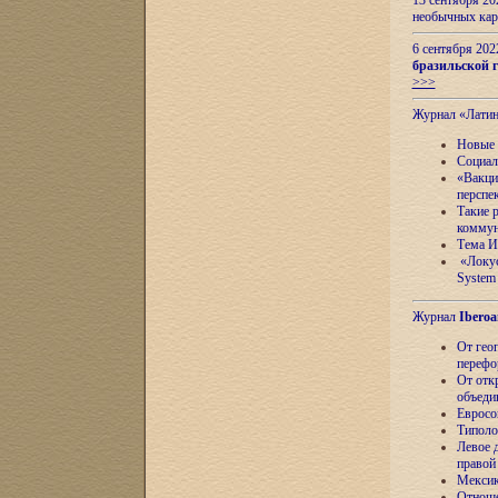
13 сентября 2
необычных кар
6 сентября 20
бразильской г
>>>
Журнал «Лати
Новые 
Социал
«Вакци
перспе
Такие 
коммун
Тема И
«Локус
System 
Журнал
Iberoa
От гео
перефо
От отк
объеди
Евросо
Типоло
Левое д
правой
Мексик
Отноше