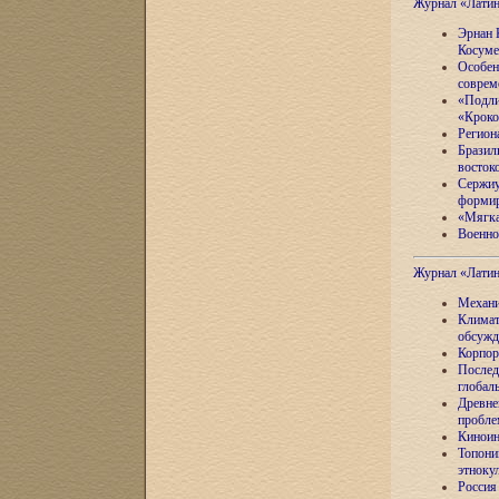
Журнал «Лати
Эрнан 
Косуме
Особен
соврем
«Подли
«Кроко
Регион
Бразил
восток
Сержиу
формир
«Мягка
Военно
Журнал «Лати
Механи
Климат
обсужд
Корпор
Послед
глобал
Древне
пробле
Киноин
Топони
этноку
Россия