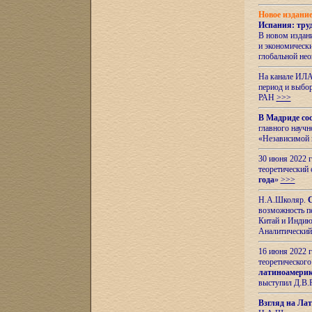
Новое издани
Испания: тру
В новом издан
и экономическ
глобальной не
На канале ИЛА
период и выбо
РАН
>>>
В Мадриде со
главного науч
«Независимой 
30 июня 2022 
теоретический 
года
»
>>>
Н.А.Школяр.
С
возможность пе
Китай и Индию,
Аналитический
16 июня 2022 г
теоретического
латиноамерик
выступил Д.В.
Взгляд на Ла