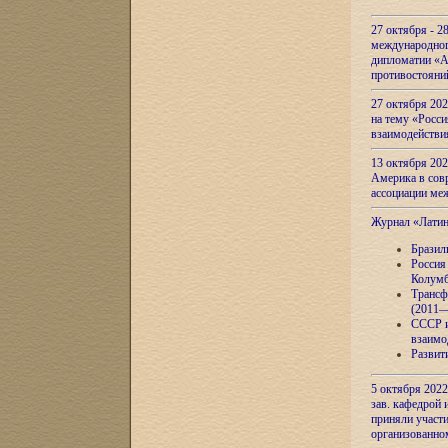
27 октября - 2
международног
дипломатии «А
противостояни
27 октября 20
на тему «Росси
взаимодействи
13 октября 202
Америка в сов
ассоциации ме
Журнал «Лати
Бразил
Россия
Колумб
Трансф
(2011—
СССР и
взаимо
Развит
5 октября 2022
зав. кафедрой
приняли участи
организованно