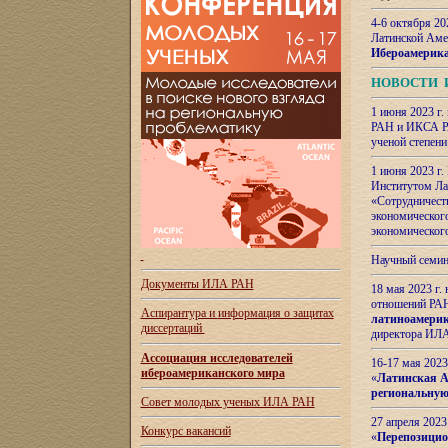
4-6 октября 20
Латинской Аме
Ибероамерика
НОВОСТИ 
1 июня 2023 г.
РАН и ИКСА РА
ученой степени
1 июня 2023 г
Институтом Ла
«Сотрудничеств
экономическог
экономическог
Научный семин
Документы ИЛА РАН
18 мая 2023 г
отношений РАН
Аспирантура и
информация о защитах
латиноамерик
диссертаций
директора ИЛА
Ассоциация исследователей
16-17 мая 202
ибероамериканского мира
«
Латинская Ам
региональную
Совет молодых ученых ИЛА РАН
27 апреля 2023
Конкурс вакансий
«
Перепозицио