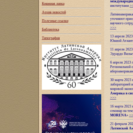
международн
Книжная лавка
институтами
>
Архив новостей
Латиноамерикан
уточняют приор
Полезные ссылки
научного сотр
>>>
Библиотека
13 апреля 202
Типография
Южной Атлант
11 апреля 202
Эдуардо Вилье
6 апреля 2023
Региональной 
ибероамерика
30 марта 2023
лабораторией и
мировой эконо
Америка в сис
>>>
16 марта 2023 
семинар на тем
MORENA
»
>
21 февраля 20
Латинской Ам