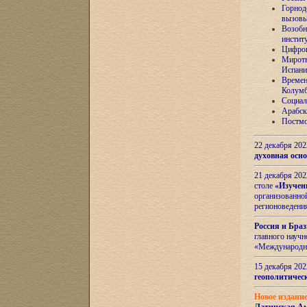
Горнод
вызов
Возобн
инстит
Цифров
Миротв
Испани
Времен
Колумб
Социал
Арабск
Постмо
22 декабря 20
духовная осн
21 декабря 20
столе
«Изучен
организованно
регионоведени
Россия и Бра
главного науч
«Международн
15 декабря 20
геополитическ
Новое издани