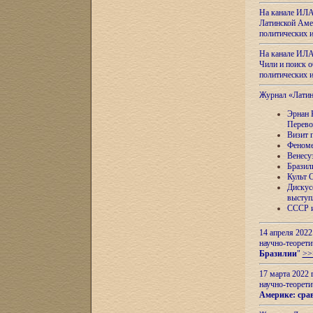
На канале ИЛА
Латинской Амер
политических
На канале ИЛА
Чили и поиск о
политических
Журнал «Лати
Эрнан 
Перево
Визит 
Феноме
Венесу
Бразил
Культ 
Дискус
выступ
СССР и
14 апреля 2022
научно-теорети
Бразилии
"
>>
17 марта 2022 
научно-теорети
Америке: сра