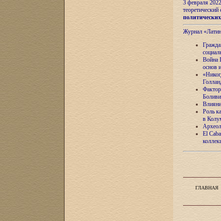
3 февраля 202
теоретический 
политически
Журнал «Лати
Гражда
социал
Война 
основ 
«Никог
Голлан
Фактор
Боливи
Влияни
Роль к
в Колу
Археол
El Caba
коллек
ГЛАВНАЯ