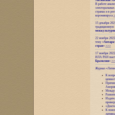
Латинская Ам
В работе анал
электоральных 
странах и в ре
коронавируса
15 декабря 20
традиционную
межкультурны
22 ноября 2022
тему «
Антаркт
стран
»
>>>
17 ноября 2022
ИЛА РАН высту
Бразилии
»
>>
Журнал «Лати
К вопр
ценнос
Причин
Амери
Междун
Развит
Издате
пример
«Докто
К поис
латино