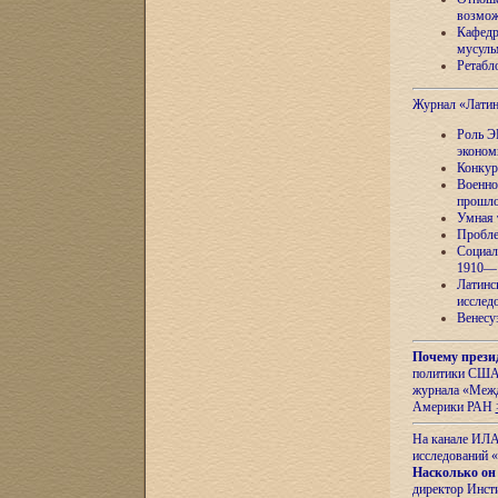
возмож
Кафедр
мусуль
Ретабло
Журнал «Лати
Роль Э
эконом
Конкур
Военно
прошло
Умная 
Пробле
Социал
1910—1
Латинс
исслед
Венесу
Почему прези
политики США 
журнала «Межд
Америки РАН
На канале ИЛА
исследований «
Насколько он
директор Инст