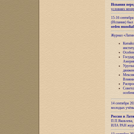
Испания пере
условиях неоп
15-16 сентябр
(Испания) был
orden mundial
Журнал «Лати
Китайс
инстит
Особен
Госуда
Амери
Уругва
движен
Мексик
Влияни
Распро
Советс
особен
14 сентября 20
молодых учён
Россия и Лат
П.П.Яковлева, 
ИЛА РАН журн