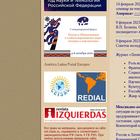
14 февраля 202
семинар на тем
Америки
»
>>
9 февраля 202
В.П. Беляева. 
посвящается» 
9 февраля 2023
Советов моло
Журнал «Лати
-
Роль к
América Latina Portal Europeo
Франча
Социал
анализ
Научно
Культу
Россий
Жанр х
Мексикано-ам
ситуации на г
предпринимает
состояние, одн
Комментарий к
Все права на материалы, находящиеся на сайте
old.ilaran.ru, охраняются в соответствии с
Россия и Лати
законодательством РФ (часть 4 ГК РФ). При
любом использовании материалов сайта
Комментарий П.