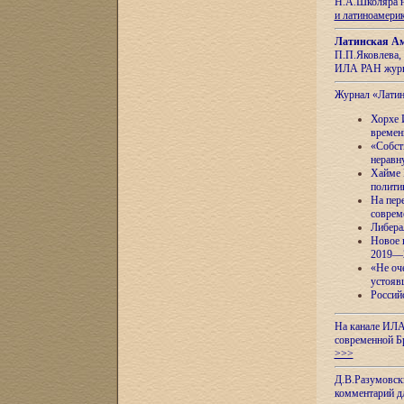
Н.А.Школяра н
и латиноамери
Латинская Ам
П.П.Яковлева, 
ИЛА РАН журн
Журнал «Лати
Хорхе 
времен
«Собст
неравн
Хайме 
полити
На пер
соврем
Либера
Новое 
2019—
«Не оч
устояв
Россий
На канале ИЛА
современной Б
>>>
Д.В.Разумовск
комментарий 