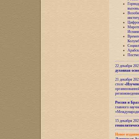
Горнод
вызов
Возобн
инстит
Цифров
Миротв
Испани
Времен
Колумб
Социал
Арабск
Постмо
22 декабря 20
духовная осн
21 декабря 20
столе
«Изучен
организованно
регионоведени
Россия и Бра
главного науч
«Международн
15 декабря 20
геополитическ
Новое издани