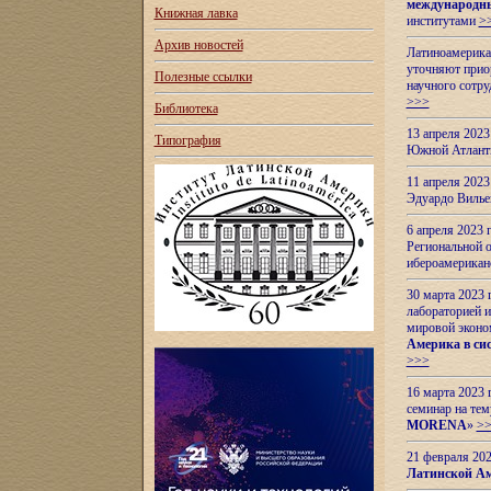
международн
Книжная лавка
институтами
>
Архив новостей
Латиноамерикан
уточняют приор
Полезные ссылки
научного сотр
>>>
Библиотека
13 апреля 202
Типография
Южной Атлант
11 апреля 202
Эдуардо Вилье
6 апреля 2023
Региональной 
ибероамерика
30 марта 2023
лабораторией и
мировой эконо
Америка в сис
>>>
16 марта 2023 
семинар на тем
MORENA
»
>
21 февраля 20
Латинской Ам