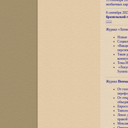
13 сентября 2
необычных кар
6 сентября 20
бразильской г
>>>
Журнал «Лати
Новые 
Социал
«Вакци
перспе
Такие 
коммун
Тема И
«Локус
System 
Журнал
Iberoa
От гео
перефо
От отк
объеди
Евросо
Типоло
Левое д
правой
Мексик
Отноше