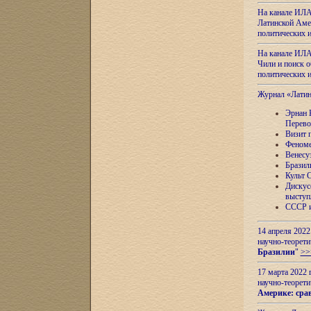
На канале ИЛА
Латинской Амер
политических
На канале ИЛА
Чили и поиск о
политических
Журнал «Лати
Эрнан 
Перево
Визит 
Феноме
Венесу
Бразил
Культ 
Дискус
выступ
СССР и
14 апреля 2022
научно-теорети
Бразилии
"
>>
17 марта 2022 
научно-теорети
Америке: сра