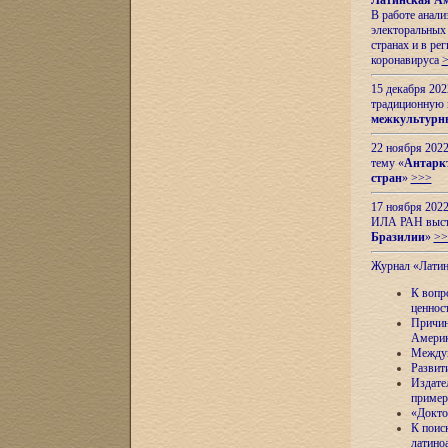
Латинская Ам
В работе анал
электоральных 
странах и в ре
коронавируса
15 декабря 20
традиционную
межкультурны
22 ноября 2022
тему «
Антаркт
стран
»
>>>
17 ноября 2022
ИЛА РАН высту
Бразилии
»
>>
Журнал «Лати
К вопр
ценнос
Причин
Амери
Междун
Развит
Издате
пример
«Докто
К поис
латино