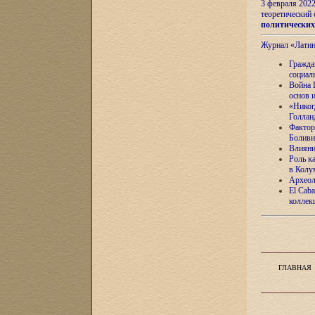
3 февраля 202
теоретический 
политически
Журнал «Лати
Гражда
социал
Война 
основ 
«Никог
Голлан
Фактор
Боливи
Влияни
Роль к
в Колу
Археол
El Caba
коллек
ГЛАВНАЯ