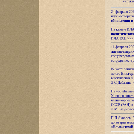
«кругл
24 февраля 202
научно-теорети
обновления в
На канале ИЛА
политических
ИЛА РАН
>>>
11 февраля 202
латиноамерик
спецпредстави
сотрудничест
#2 часть запис
летию
Виктор
выступления и
Э.С.Дабагяна
На youtube ка
Ученого совета
члена-корресп
СССР (РАН) в 1
Д.М.Разумовск
П.П.Яковлев.
договариваетс
«Независимой 