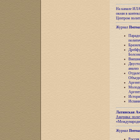
На канале ИЛА
океан в контек
Центром полит
Журнал
Iberoa
Парадо
полити
Бразил
Дрейфу
Болсон
Внешня
Двусто
анализ
Отдале
Объеди
Аргент
Молоде
Аргент
Истори
Испани
Латинская Ам
Америка: поли
«Международн
Журнал
Iberoa
Россия