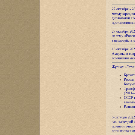
27 октября - 2
международног
дипломатии «А
противостояни
27 октября 20
на тему «Росси
взаимодействи
13 октября 202
Америка в сов
ассоциации ме
Журнал «Лати
Бразил
Россия
Колумб
Трансф
(2011—
СССР и
взаимо
Развит
5 октября 2022
зав. кафедрой
приняли участи
организованно