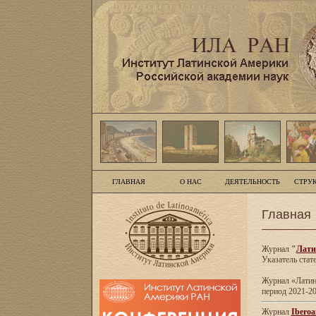
ГЛАВНАЯ
О НАС
ДЕЯТЕЛЬНОСТЬ
СТРУ
Главная
Журнал
"
Лати
Указатель стат
Журнал «Латинс
период 2021-20
Журнал
Iberoa