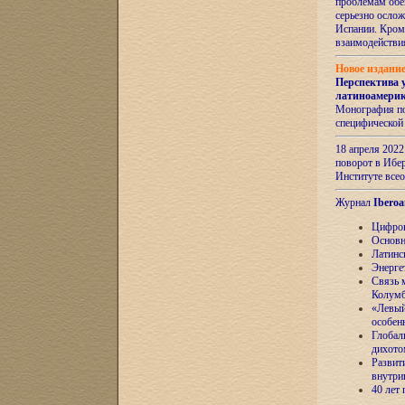
проблемам обе
серьезно ослож
Испании. Кром
взаимодейств
Новое издани
Перспектива 
латиноамери
Монография по
специфической
18 апреля 202
поворот в Ибер
Институте все
Журнал
Iberoa
Цифров
Основн
Латинс
Энерге
Связь 
Колум
«Левый
особен
Глобал
дихото
Развит
внутри
40 лет