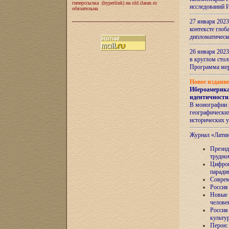
гиперссылка (hyperlink) на old.ilaran.ru
исследований 
обязательна.
27 января 2023
контексте глоб
дипломатическ
26 января 2023
в круглом сто
Программа ме
Новое издани
Ибероамерика
идентичности
В монографии 
географических
исторических 
Журнал «Лати
Президе
трудно
Цифров
паради
Соврем
Россия
Новые 
челове
Россия
культу
Перон: