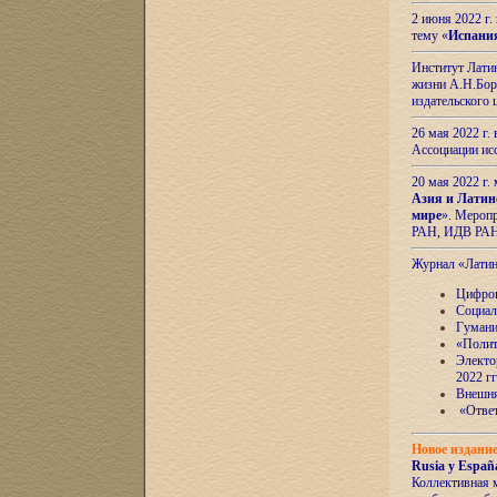
2 июня 2022 г
тему «
Испани
Институт Латин
жизни А.Н.Боро
издательского
26 мая 2022 г
Ассоциации ис
20 мая 2022 г.
Азия и Латин
мире
». Мероп
РАН, ИДВ РА
Журнал «Лати
Цифров
Социал
Гумани
«Полит
Электо
2022 гг
Внешняя
«Ответ
Новое издани
Rusia y España
Коллективная 