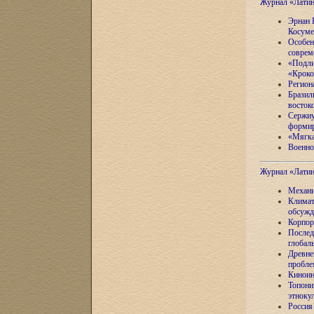
Журнал «Лати
Эрнан 
Косуме
Особен
соврем
«Подли
«Кроко
Регион
Бразил
восток
Сержиу
формир
«Мягка
Военно
Журнал «Лати
Механи
Климат
обсужд
Корпор
Послед
глобал
Древне
пробле
Киноин
Топони
этноку
Россия