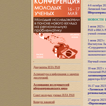
4-6 октября 20
Латинской Аме
Ибероамерика
НОВОСТИ 
1 июня 2023 г.
РАН и ИКСА РА
ученой степени
1 июня 2023 г
Институтом Ла
«Сотрудничеств
экономическог
экономическог
Научный семин
Документы ИЛА РАН
18 мая 2023 г
отношений РАН
Аспирантура и
информация о защитах
латиноамерик
диссертаций
директора ИЛА
Ассоциация исследователей
16-17 мая 202
ибероамериканского мира
«
Латинская Ам
региональную
Совет молодых ученых ИЛА РАН
27 апреля 2023
Конкурс вакансий
«
Перепозицио