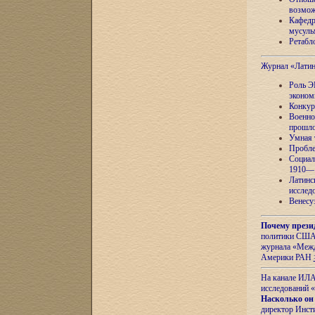
возмож
Кафедр
мусуль
Ретабло
Журнал «Лати
Роль Э
эконом
Конкур
Военно
прошло
Умная 
Пробле
Социал
1910—1
Латинс
исслед
Венесу
Почему прези
политики США 
журнала «Межд
Америки РАН
На канале ИЛА
исследований «
Насколько он
директор Инст