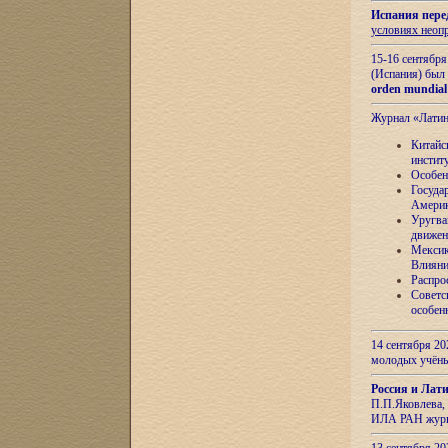
Испания пере
условиях неоп
15-16 сентябр
(Испания) был
orden mundial
Журнал «Лати
Китайс
инстит
Особен
Госуда
Амери
Уругва
движен
Мексик
Влияни
Распро
Советс
особен
14 сентября 20
молодых учён
Россия и Лат
П.П.Яковлева, 
ИЛА РАН журн