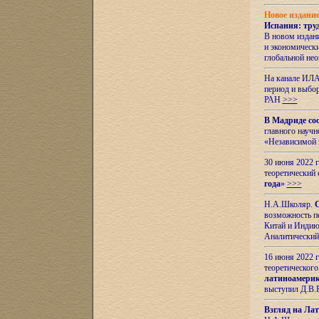
Новое издани
Испания: тру
В новом издан
и экономическ
глобальной не
На канале ИЛА
период и выбо
РАН
>>>
В Мадриде со
главного науч
«Независимой 
30 июня 2022 
теоретический 
года
»
>>>
Н.А.Школяр.
С
возможность пе
Китай и Индию,
Аналитический
16 июня 2022 г
теоретического
латиноамерик
выступил Д.В.
Взгляд на Ла