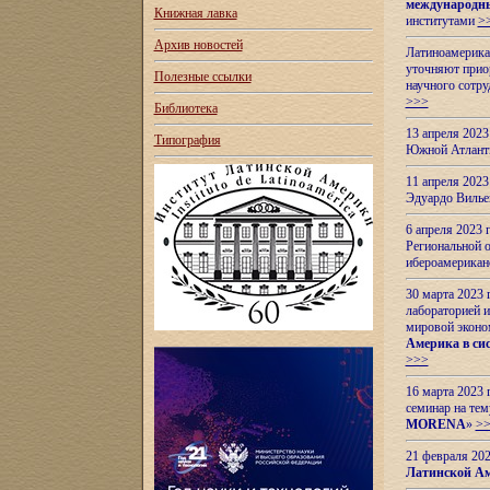
международн
Книжная лавка
институтами
>
Архив новостей
Латиноамерикан
уточняют приор
Полезные ссылки
научного сотр
>>>
Библиотека
13 апреля 202
Типография
Южной Атлант
11 апреля 202
Эдуардо Вилье
6 апреля 2023
Региональной 
ибероамерика
30 марта 2023
лабораторией и
мировой эконо
Америка в сис
>>>
16 марта 2023 
семинар на тем
MORENA
»
>
21 февраля 20
Латинской Ам