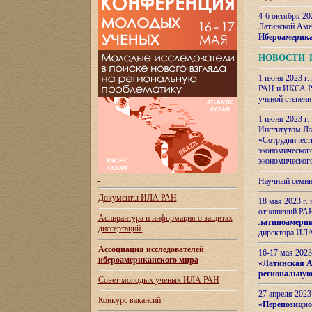
4-6 октября 20
Латинской Аме
Ибероамерика
НОВОСТИ 
1 июня 2023 г.
РАН и ИКСА РА
ученой степени
1 июня 2023 г
Институтом Ла
«Сотрудничеств
экономическог
экономическог
Научный семин
Документы ИЛА РАН
18 мая 2023 г
отношений РАН
Аспирантура и
информация о защитах
латиноамерик
диссертаций
директора ИЛА
Ассоциация исследователей
16-17 мая 202
ибероамериканского мира
«
Латинская Ам
региональную
Совет молодых ученых ИЛА РАН
27 апреля 2023
Конкурс вакансий
«
Перепозицио