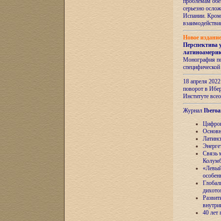
проблемам обе
серьезно ослож
Испании. Кром
взаимодейств
Новое издани
Перспектива 
латиноамери
Монография по
специфической
18 апреля 202
поворот в Ибер
Институте все
Журнал
Iberoa
Цифров
Основн
Латинс
Энерге
Связь 
Колум
«Левый
особен
Глобал
дихото
Развит
внутри
40 лет