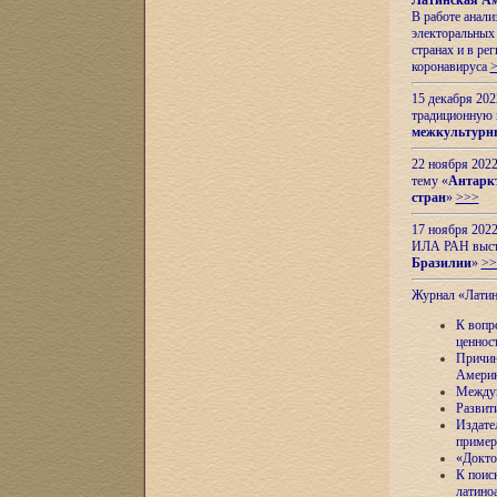
Латинская Ам
В работе анал
электоральных 
странах и в ре
коронавируса
15 декабря 20
традиционную
межкультурны
22 ноября 2022
тему «
Антаркт
стран
»
>>>
17 ноября 2022
ИЛА РАН высту
Бразилии
»
>>
Журнал «Лати
К вопр
ценнос
Причин
Амери
Междун
Развит
Издате
пример
«Докто
К поис
латино