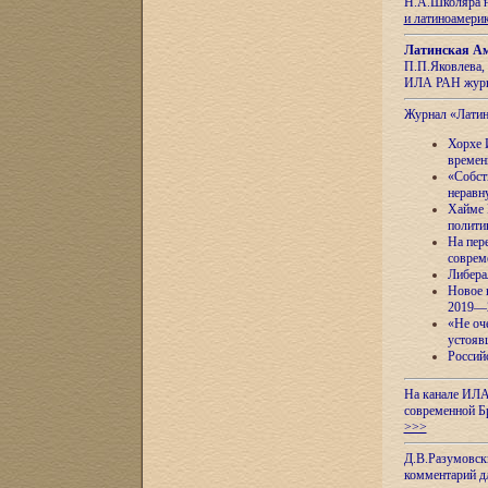
Н.А.Школяра н
и латиноамери
Латинская Ам
П.П.Яковлева, 
ИЛА РАН журн
Журнал «Лати
Хорхе 
времен
«Собст
неравн
Хайме 
полити
На пер
соврем
Либера
Новое 
2019—
«Не оч
устояв
Россий
На канале ИЛА
современной Б
>>>
Д.В.Разумовск
комментарий 