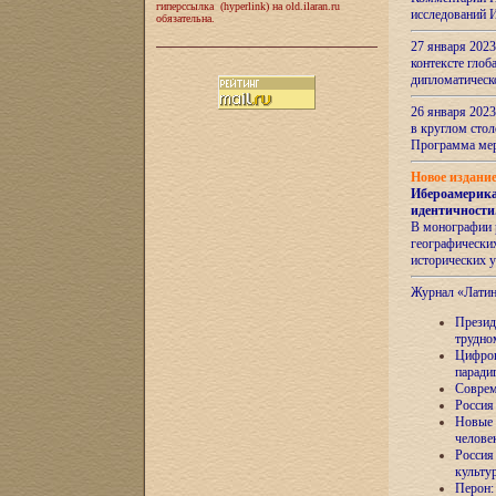
гиперссылка (hyperlink) на old.ilaran.ru
исследований 
обязательна.
27 января 2023
контексте глоб
дипломатическ
26 января 2023
в круглом сто
Программа ме
Новое издани
Ибероамерика
идентичности
В монографии 
географических
исторических 
Журнал «Лати
Президе
трудно
Цифров
паради
Соврем
Россия
Новые 
челове
Россия
культу
Перон: