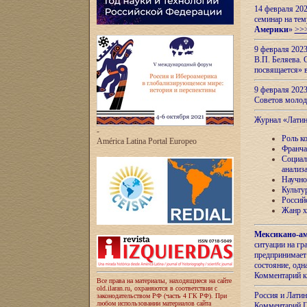
14 февраля 202
семинар на тем
Америки
»
>>
9 февраля 202
В.П. Беляева. 
посвящается» 
9 февраля 2023
Советов моло
Журнал «Лати
-
Роль к
América Latina Portal Europeo
Франча
Социал
анализ
Научно
Культу
Россий
Жанр х
Мексикано-ам
ситуации на г
предпринимает
состояние, одн
Комментарий к
Все права на материалы, находящиеся на сайте
old.ilaran.ru, охраняются в соответствии с
Россия и Лати
законодательством РФ (часть 4 ГК РФ). При
любом использовании материалов сайта
Комментарий П.