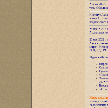
2 июня 2022 г
тему «
Испани
Институт Латин
жизни А.Н.Боро
издательского
26 мая 2022 г
Ассоциации ис
20 мая 2022 г.
Азия и Латин
мире
». Мероп
РАН, ИДВ РА
Журнал «Лати
Цифров
Социал
Гумани
«Полит
Электо
2022 гг
Внешняя
«Ответ
Новое издани
Rusia y España
Коллективная 