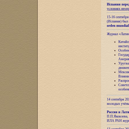
Испания пере
условиях неоп
15-16 сентябр
(Испания) был
orden mundial
Журнал «Лати
Китайс
инстит
Особен
Госуда
Амери
Уругва
движен
Мексик
Влияни
Распро
Советс
особен
14 сентября 20
молодых учён
Россия и Лат
П.П.Яковлева, 
ИЛА РАН журн