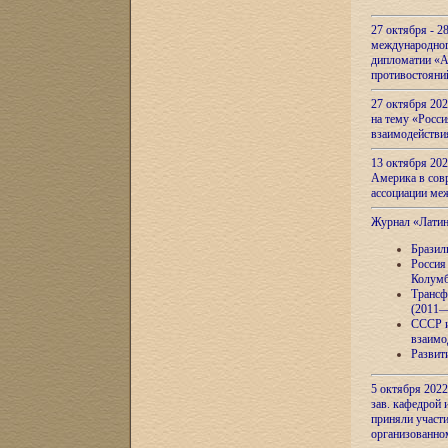
27 октября - 2
международног
дипломатии «А
противостояни
27 октября 20
на тему «Росси
взаимодействи
13 октября 202
Америка в сов
ассоциации ме
Журнал «Лати
Бразил
Россия
Колумб
Трансф
(2011—
СССР и
взаимо
Развит
5 октября 2022
зав. кафедрой
приняли участи
организованно