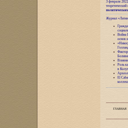
3 февраля 202
теоретический 
политически
Журнал «Лати
Гражда
социал
Война 
основ 
«Никог
Голлан
Фактор
Боливи
Влияни
Роль к
в Колу
Археол
El Caba
коллек
ГЛАВНАЯ