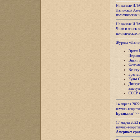
На канале ИЛА
Латинской Амер
политических
На канале ИЛА
Чили и поиск о
политических
Журнал «Лати
Эрнан 
Перево
Визит 
Феноме
Венесу
Бразил
Культ 
Дискус
выступ
СССР и
14 апреля 2022
научно-теорети
Бразилии
"
>>
17 марта 2022 
научно-теорети
Америке: сра