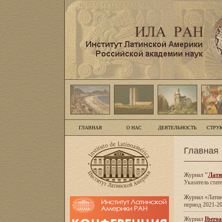
ГЛАВНАЯ
О НАС
ДЕЯТЕЛЬНОСТЬ
СТРУ
Главная
Журнал
"
Лати
Указатель стат
Журнал «Латинс
период 2021-20
Журнал
Iberoa