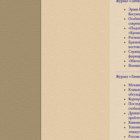
Журнал «Лати
Эрнан 
Косуме
Особен
соврем
«Подли
«Кроко
Регион
Бразил
восток
Сержиу
формир
«Мягка
Военно
Журнал «Лати
Механи
Климат
обсужд
Корпор
Послед
глобал
Древне
пробле
Киноин
Топони
этноку
Россия