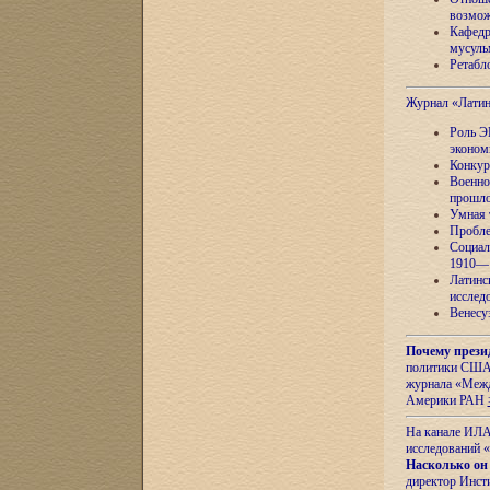
возмож
Кафедр
мусуль
Ретабло
Журнал «Лати
Роль Э
эконом
Конкур
Военно
прошло
Умная 
Пробле
Социал
1910—1
Латинс
исслед
Венесу
Почему прези
политики США 
журнала «Межд
Америки РАН
На канале ИЛА
исследований «
Насколько он
директор Инст