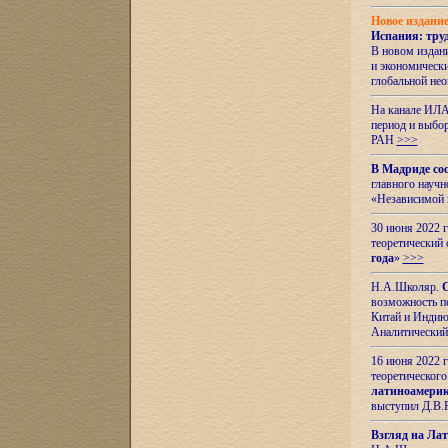
Новое издани
Испания: тру
В новом издан
и экономическ
глобальной не
На канале ИЛА
период и выбо
РАН
>>>
В Мадриде со
главного науч
«Независимой 
30 июня 2022 
теоретический 
года
»
>>>
Н.А.Школяр.
С
возможность пе
Китай и Индию,
Аналитический
16 июня 2022 г
теоретического
латиноамерик
выступил Д.В.
Взгляд на Ла