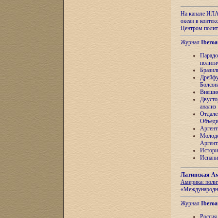
На канале ИЛА
океан в контек
Центром полит
Журнал
Iberoa
Парадо
полити
Бразил
Дрейфу
Болсон
Внешня
Двусто
анализ
Отдале
Объеди
Аргент
Молоде
Аргент
Истори
Испани
Латинская Ам
Америка: поли
«Международн
Журнал
Iberoa
Россия