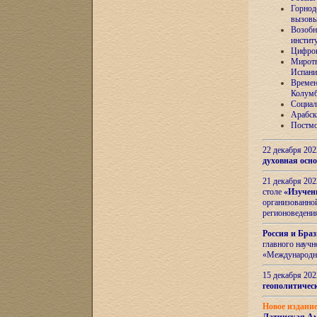
Горнод
вызов
Возобн
инстит
Цифров
Миротв
Испани
Времен
Колумб
Социал
Арабск
Постмо
22 декабря 20
духовная осн
21 декабря 20
столе
«Изучен
организованно
регионоведени
Россия и Бра
главного науч
«Международн
15 декабря 20
геополитическ
Новое издани