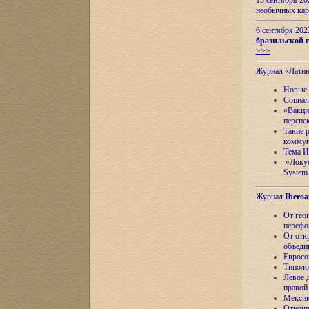
13 сентября 2
необычных кар
6 сентября 20
бразильской г
>>>
Журнал «Лати
Новые 
Социал
«Вакци
перспе
Такие 
коммун
Тема И
«Локус
System 
Журнал
Iberoa
От гео
перефо
От отк
объеди
Евросо
Типоло
Левое д
правой
Мексик
Отноше