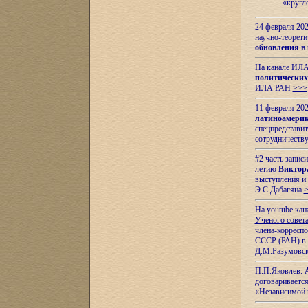
«кругл
24 февраля 202
научно-теорети
обновления в
На канале ИЛА
политических
ИЛА РАН
>>>
11 февраля 202
латиноамерик
спецпредстави
сотрудничест
#2 часть запис
летию
Виктор
выступления и
Э.С.Дабагяна
На youtube ка
Ученого совета
члена-корресп
СССР (РАН) в 1
Д.М.Разумовск
П.П.Яковлев.
договариваетс
«Независимой 