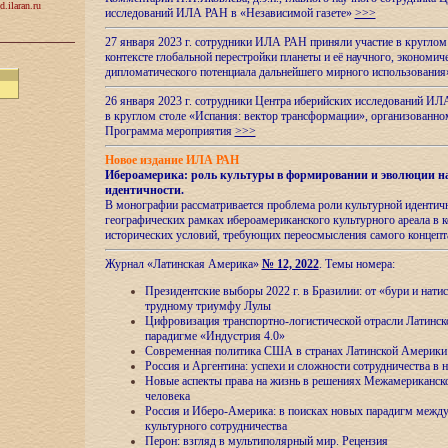
d.ilaran.ru
исследований ИЛА РАН в «Независимой газете»
>>>
27 января 2023 г. сотрудники ИЛА РАН приняли участие в круглом
контексте глобальной перестройки планеты и её научного, экономич
дипломатического потенциала дальнейшего мирного использовани
26 января 2023 г. сотрудники Центра иберийских исследований ИЛ
в круглом столе «Испания: вектор трансформации», организова
Программа мероприятия
>>>
Новое издание ИЛА РАН
Ибероамерика: роль культуры в формировании и эволюции н
идентичности
.
В монографии рассматривается проблема роли культурной идентич
географических рамках ибероамериканского культурного ареала в 
исторических условий, требующих переосмысления самого концепт
Журнал «Латинская Америка»
№ 12, 2022
. Темы номера:
Президентские выборы 2022 г. в Бразилии: от «бури и нати
трудному триумфу Лулы
Цифровизация транспортно-логистической отрасли Латинс
парадигме «Индустрия 4.0»
Современная политика США в странах Латинской Америки 
Россия и Аргентина: успехи и сложности сотрудничества в 
Новые аспекты права на жизнь в решениях Межамериканско
человека
Россия и Иберо-Америка: в поисках новых парадигм межд
культурного сотрудничества
Перон: взгляд в мультиполярный мир. Рецензия