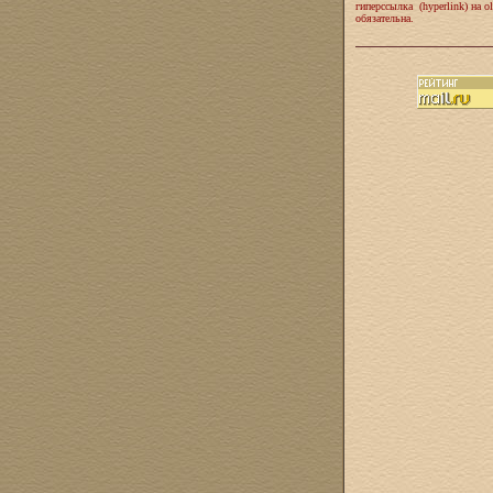
гиперссылка (hyperlink) на ol
обязательна.