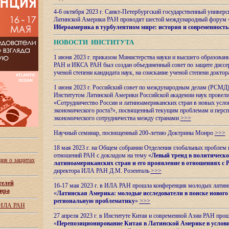
4-6 октября 2023 г. Санкт-Петербургский государственный универс
Латинской Америки РАН проводят шестой международный форум 
Ибероамерика в турбулентном мире: история и современность
НОВОСТИ ИНСТИТУТА
1 июня 2023 г. приказом Министерства науки и высшего образован
РАН и ИКСА РАН был создан объединенный совет по защите диссер
ученой степени кандидата наук, на соискание ученой степени доктор
1 июня 2023 г. Российский совет по международным делам (РСМД)
Институтом Латинской Америки Российской академии наук провели
«Сотрудничество России и латиноамериканских стран в новых услов
экономического роста?», посвященный текущим проблемам и персп
экономического сотрудничества между странами
>>>
Научный семинар, посвященный 200-летию Доктрины Монро
>>>
18 мая 2023 г. на Общем собрании Отделения глобальных проблем
отношений РАН с докладом на тему «
Левый тренд в политическ
ия о защитах
латиноамериканских стран и его проявление в отношениях с 
директора ИЛА РАН Д.М. Розенталь
>>>
телей
16-17 мая 2023 г. в ИЛА РАН прошла конференция молодых латин
ира
«
Латинская Америка: молодые исследователи в поиске нового 
региональную проблематику
»
>>>
 ИЛА РАН
27 апреля 2023 г. в Институте Китая и современной Азии РАН про
«
Перепозиционирование Китая в Латинской
Америке в услови