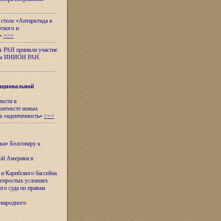
 столе «Антарктида в
еского и
я»
>>>
А РАН приняли участие
нном ИНИОН РАН.
ациональной
ности в
контексте новых
а «идентичность»
>>>
ска» Болсонару к
кой Америки в
и Карибского бассейна
непростых условиях
го суда по правам
ународного