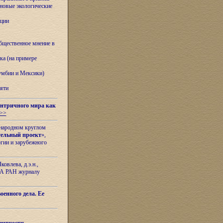
овые экологические
ации
бщественное мнение в
ка (на примере
лумбии и Мексики)
яти
нтричного мира как
>>
ународном круглом
тельный проект
»,
гии и зарубежного
овлева, д.э.н.,
ИЛА РАН журналу
оенного дела. Ее