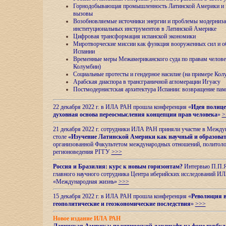
Горнодобывающая промышленность Латинской Америки и н
вызовы
Возобновляемые источники энергии и проблемы модерниз
институциональных инструментов в Латинской Америке
Цифровая трансформация испанской экономики
Миротворческие миссии как функция вооруженных сил и о
Испании
Временные меры Межамериканского суда по правам челове
Колумбии)
Социальные протесты и гендерное насилие (на примере Ко
Арабская диаспора в трансграничной агломерации Игуасу
Постмодернистская архитектура Испании: возвращение пам
22 декабря 2022 г. в ИЛА РАН прошла конференция «
Идея полице
духовная основа переосмысления концепции прав человека
»
>
21 декабря 2022 г. сотрудники ИЛА РАН приняли участие в Межд
столе
«Изучение Латинской Америки как научный и образова
организованной Факультетом международных отношений, политоло
регионоведения
РГГУ
>>>
Россия и Бразилия: курс к новым горизонтам?
Интервью П.П.Як
главного научного сотрудника Центра иберийских исследований 
«Международная жизнь»
>>>
15 декабря 2022 г. в ИЛА РАН прошла конференция «
Революция в
геополитические и геоэкономические последствия
»
>>>
Новое издание ИЛА РАН