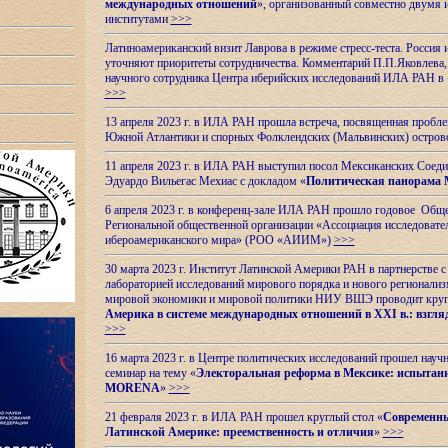
международных отношений
», организованный совместно двумя 
институтами
>>>
Латиноамериканский визит Лаврова в режиме стресс-теста. Россия 
уточняют приоритеты сотрудничества. Комментарий П.П.Яковлева, д
научного сотрудника Центра иберийских исследований ИЛА РАН в 
>>>
13 апреля 2023 г. в ИЛА РАН прошла встреча, посвященная пробл
Южной Атлантики и спорных
Фолклендских (Мальвинских) остро
11 апреля 2023 г. в ИЛА РАН выступил посол Мексиканских Соед
Эдуардо Вильегас Мехиас c докладом «
Политическая панорама 
6 апреля 2023 г. в конференц-зале ИЛА РАН прошло годовое Обще
Региональной общественной организации «Ассоциация исследовате
ибероамериканского мира» (РОО «АИИМ»)
>>>
30 марта 2023 г. Институт Латинской Америки РАН в партнерстве
лабораторией исследований мирового порядка и нового регионализ
мировой экономики и мировой политики НИУ ВШЭ проводит круг
Америка в системе международных отношений в XXI в.: взгляд
>>>
16 марта 2023 г. в Центре политических исследований прошел науч
семинар на тему «
Электоральная реформа в Мексике: испытани
MORENA
»
>>>
21 февраля 2023 г. в ИЛА РАН прошел круглый стол «
Современны
Латинской Америке: преемственность и отличия
»
>>>