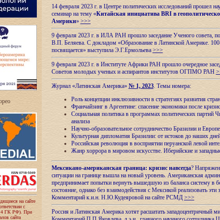
14 февраля 2023 г. в Центре политических исследований прошел на
семинар на тему «
Китайская инициатива BRI в геополитическо
Америки
»
>>>
9 февраля 2023 г. в ИЛА РАН прошло заседание Ученого совета, п
В.П. Беляева. С докладом «Образование в Латинской Америке. 100
посвящается» выступила Э.Г.Ермольева
>>>
9 февраля 2023 г. в Институте Африки РАН прошло очередное засе
Советов молодых ученых и аспирантов институтов ОГПМО РАН
>
Журнал «Латинская Америка»
№ 1, 2023
. Темы номера:
Роль концепции инклюзивности в стратегиях развития стр
ropeo
Франчайзинг в Аргентине: спасение экономики после кризи
Социальная политика в программах политических партий Чи
анализа
Научно-образовательное сотрудничество Бразилии и Европе
Культурная дипломатия Бразилии: от истоков до наших дне
Российская революция в восприятии перуанской левой инт
Жанр хоррора в мировом искусстве. Иберийские и западн
Мексикано-американская граница: кризис навсегда
? Напряжен
ситуации на границе вышла на новый уровень. Американская адми
предпринимает попытки вернуть вышедшую из баланса систему в б
состояние, однако без взаимодействия с Мексикой реализовать эти 
Комментарий к.и.н. Н.Ю.Кудеяровой на сайте РСМД
>>>
одящиеся на сайте
оответствии с
Россия и Латинская Америка хотят расшатать западоцентричный м
 4 ГК РФ). При
лов сайта
Комментарий П.П.Яковлева, д.э.н., главного научного сотрудника 