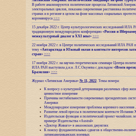
Латинская Америка: политический ландшафт на фоне турбул
В работе анализируются политические процессы Латинской Америки
электоральных циклов, показана современная расстановка политиче
странах и в регионе в целом на фоне массовых социальных протест
коронавируса
>>>
15 декабря 2022 г. Центр культурологических исследований ИЛА 
традиционную международную конференцию «
Россия и Ибероаме
межкультурный диалог в XXI веке
»
>>>
22 ноября 2022 г. в Центре политических исследований ИЛА РАН п
тему «
Антарктида и Южный океан в контексте интересов лат
стран
»
>>>
17 ноября 2022 г. на научно-теоретическом семинаре Центра полит
ИЛА РАН выступила д.и.н. Л.С.Окунева с докладом «
Итоги прези
Бразилии
»
>>>
Журнал «Латинская Америка»
№ 11, 2022
. Темы номера:
К вопросу о культурной детерминации различных сфер жиз
ценностное измерение
Причины нестабильности современных президентских систе
Америки
Международное измерение проблемы коренного населения
Развитие левой прессы в политическом контексте Испании 
Издательская функция и политический проект чилийских л
примере Издательства «Austral»
«Доктор Живаго» в амазонских джунглях
К поиску фундаментальных сдвигов в общественно-полити
латиноамериканских военных