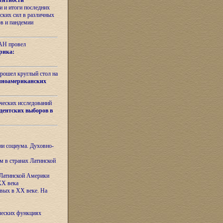
ентности
 и итоги последних
ских сил в различных
ов и пандемии
РАН провел
рика:
рошел круглый стол на
иноамериканских
ических исследований
дентских выборов в
ни социума. Духовно-
м в странах Латинской
 Латинской Америки
XX века
евых в XX веке. На
ческих функциях