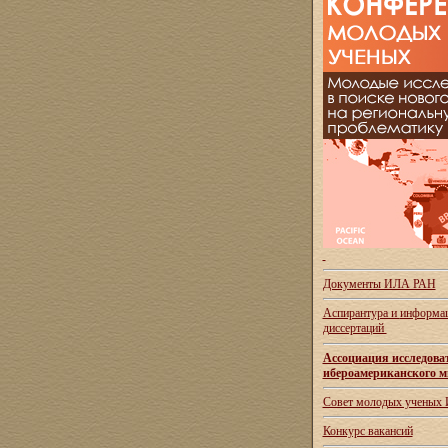
Документы ИЛА РАН
Аспирантура и
информац
диссертаций
Ассоциация исследова
ибероамериканского м
Совет молодых ученых
Конкурс вакансий