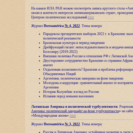
На канале ИЛА РАН можно посмотреть запись круглого стола «Ан
океан в контексте интересов латиноамериканских стран», проведенн
Центром политических исследований
>>>
Журнал
Iberoamérica
№ 4, 2022
. Темы номера:
Парадоксы президентских выборов 2022 г. в Бразилии: выз
политической реальности
Бразильская культура в период пандемии
Дрейфующий гигант: непоследовательность и неудачи внеш
Болсонару (2019-2022)
Внешняя политика России и отношения РФ с Латинской Ам
Двустороннее сотрудничество Бразилии со странами Африк
анализ
Отдаленная возможность? Бразилия и проблема реформиро
Объединенных Наций
Аргентина: политическая панорама на фоне пандемии
Молодежь и коррупция: сравнительный анализ ee восприяти
Аргентине
История Колумбии: взгляд из России
Испания перед новыми вызовами
Латинская Америка в политической турбулентности
. Рецензия
Америка: политический ландшафт на фоне турбулентности
» на сайт
«Международная жизнь»
>>>
Журнал
Iberoamérica
№ 3, 2022
. Темы номера:
Россия и Латинская Америка: устойчивое развитие в свете 