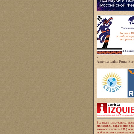
-
América Latina Portal Eu
Все права на материалы, нах
old.ilaran.ru, охраняются в с
законодательством РФ (часть
любом использовании материа