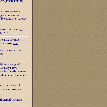
исследовательскими
и страны региона
.э.н., главного
«Независимой газете»
ематике Антарктиды,
вов
>>>
иненных Штатов г-н
Мексики
»
>>>
е собрание членов
лей
 с Международной
ма Факультета
лый стол «
Латинская
 Запада и Незапада
»
но-теоретический
е для стратегии
й левый тренд в