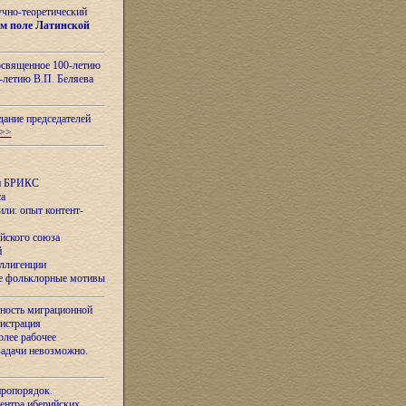
учно-теоретический
м поле Латинской
освященное 100-летию
-летию В.П. Беляева
дание председателей
>>
ан БРИКС
са
ли: опыт контент-
йского союза
й
еллигенции
ые фольклорные мотивы
ность миграционной
нистрация
олее рабочее
задачи невозможно.
иропорядок.
Центра иберийских