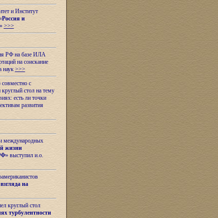
итет и Институт
«
Россия и
»
>>>
ия РФ на базе ИЛА
таций на соискание
а наук
>>>
 совместно с
 круглый стол на тему
иях: есть ли точки
ективам развития
 и международных
ой жизни
РФ
» выступил и.о.
оамериканистов
взгляда на
шел круглый стол
ях турбулентности