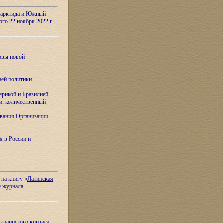
тарктида и Южный
ого 22 ноября 2022 г.
овы новой
ней политики
ерикой и Бразилией
и: количественный
вания Организации
я в России и
 на книгу «
Латинская
е журнала
украинского кризиса