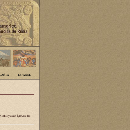
САЙТА
ESPAÑOL
 выпусках (досье на