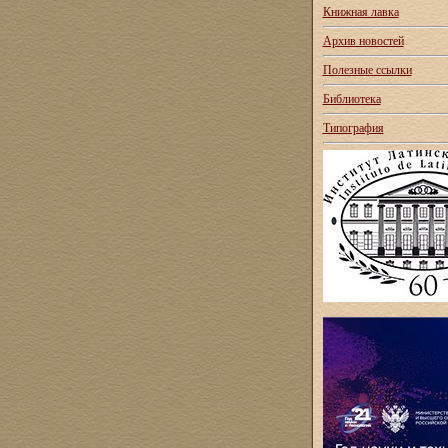
Книжная лавка
Архив новостей
Полезные ссылки
Библиотека
Типография