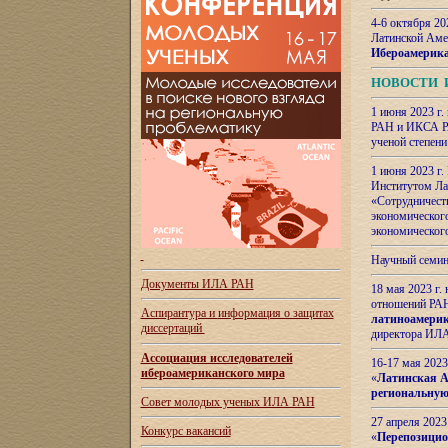
4-6 октября 20
Латинской Аме
Ибероамерика
НОВОСТИ 
1 июня 2023 г.
РАН и ИКСА РА
ученой степени
1 июня 2023 г
Институтом Ла
«Сотрудничеств
экономическог
экономическог
Научный семин
Документы ИЛА РАН
18 мая 2023 г
отношений РАН
Аспирантура и
информация о защитах
латиноамерик
диссертаций
директора ИЛА
Ассоциация исследователей
16-17 мая 202
ибероамериканского мира
«
Латинская Ам
региональную
Совет молодых ученых ИЛА РАН
27 апреля 2023
Конкурс вакансий
«
Перепозицио