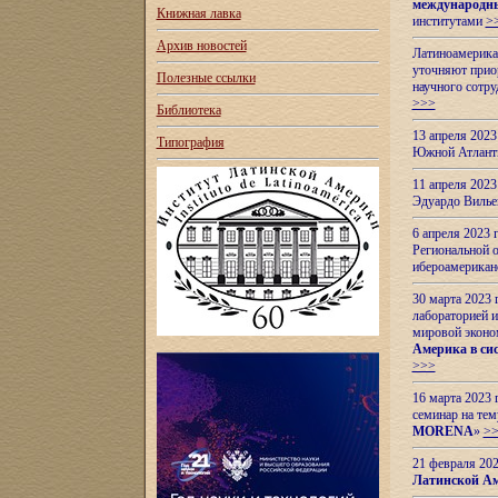
международн
Книжная лавка
институтами
>
Архив новостей
Латиноамерикан
уточняют приор
Полезные ссылки
научного сотр
>>>
Библиотека
13 апреля 202
Типография
Южной Атлант
11 апреля 202
Эдуардо Вилье
6 апреля 2023
Региональной 
ибероамерика
30 марта 2023
лабораторией и
мировой эконо
Америка в сис
>>>
16 марта 2023 
семинар на тем
MORENA
»
>
21 февраля 20
Латинской Ам