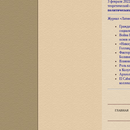
3 февраля 202
теоретический 
политически
Журнал «Лати
Гражда
социал
Война 
основ 
«Никог
Голлан
Фактор
Боливи
Влияни
Роль к
в Колу
Археол
El Caba
коллек
ГЛАВНАЯ