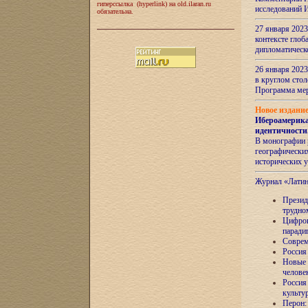
гиперссылка (hyperlink) на old.ilaran.ru
исследований 
обязательна.
27 января 2023
контексте глоб
дипломатическ
26 января 2023
в круглом сто
Программа ме
Новое издани
Ибероамерика
идентичности
В монографии 
географических
исторических 
Журнал «Лати
Президе
трудно
Цифров
паради
Соврем
Россия
Новые 
челове
Россия
культу
Перон: