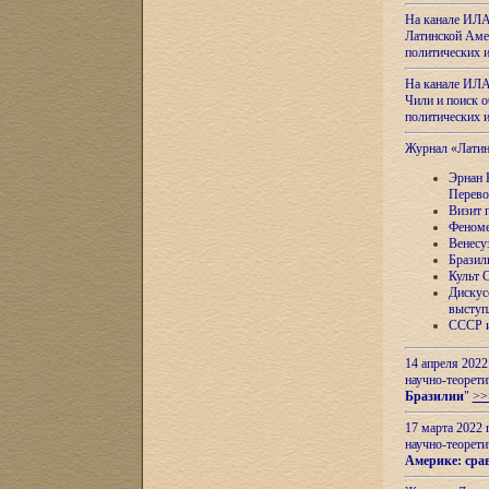
На канале ИЛА
Латинской Амер
политических
На канале ИЛА
Чили и поиск о
политических
Журнал «Лати
Эрнан 
Перево
Визит 
Феноме
Венесу
Бразил
Культ 
Дискус
выступ
СССР и
14 апреля 2022
научно-теорети
Бразилии
"
>>
17 марта 2022 
научно-теорети
Америке: сра