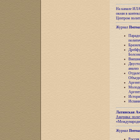
На канале ИЛА
океан в контек
Центром полит
Журнал
Iberoa
Парадо
полити
Бразил
Дрейфу
Болсон
Внешня
Двусто
анализ
Отдале
Объеди
Аргент
Молоде
Аргент
Истори
Испани
Латинская Ам
Америка: поли
«Международн
Журнал
Iberoa
Россия