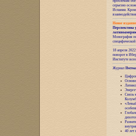
проблемам обе
серьезно ослож
Испании. Кром
взаимодейств
Новое издани
Перспектива 
латиноамери
Монография по
специфической
18 апреля 202
поворот в Ибер
Институте все
Журнал
Iberoa
Цифров
Основн
Латинс
Энерге
Связь 
Колум
«Левый
особен
Глобал
дихото
Развит
внутри
40 лет