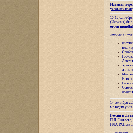
Испания пере
условиях неоп
15-16 сентябр
(Испания) был
orden mundial
Журнал «Лати
Китайс
инстит
Особен
Госуда
Амери
Уругва
движен
Мексик
Влияни
Распро
Советс
особен
14 сентября 20
молодых учён
Россия и Лат
П.П.Яковлева, 
ИЛА РАН журн