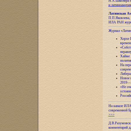
Н.А.Школяра н
и латиноамери
Латинская Ам
П.П.Яковлева, 
ИЛА РАН журн
Журнал «Лати
Хорхе 
времен
«Собст
неравн
Хайме 
полити
На пер
соврем
Либера
Новое 
2019—
«Не оч
устояв
Россий
На канале ИЛА
современной Б
>>>
Д.В.Разумовск
комментарий 