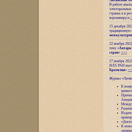
Латинская Ам
В работе анал
электоральных 
странах и в ре
коронавируса
15 декабря 20
традиционную
межкультурны
22 ноября 2022
тему «
Антаркт
стран
»
>>>
17 ноября 2022
ИЛА РАН высту
Бразилии
»
>>
Журнал «Лати
К вопр
ценнос
Причин
Амери
Междун
Развит
Издате
пример
«Докто
К поис
латино