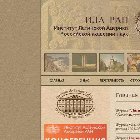
ГЛАВНАЯ
О НАС
ДЕЯТЕЛЬНОСТЬ
СТРУ
Главная
Журнал
"
Лати
Указатель стат
Журнал «Латинс
период 2021-20
Журнал
Iberoa