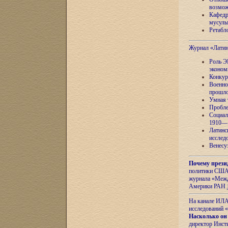
возмож
Кафедр
мусуль
Ретабло
Журнал «Лати
Роль Э
эконом
Конкур
Военно
прошло
Умная 
Пробле
Социал
1910—1
Латинс
исслед
Венесу
Почему прези
политики США 
журнала «Межд
Америки РАН
На канале ИЛА
исследований «
Насколько он
директор Инст