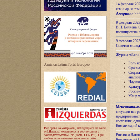
14 февраля 202
семинар на тем
Америки
»
>>
9 февраля 202
В.П. Беляева. 
посвящается» 
9 февраля 2023
Советов моло
Журнал «Лати
-
Роль к
América Latina Portal Europeo
Франча
Социал
анализ
Научно
Культу
Россий
Жанр х
Мексикано-ам
ситуации на г
предпринимает
состояние, одн
Комментарий к
Все права на материалы, находящиеся на сайте
old.ilaran.ru, охраняются в соответствии с
Россия и Лати
законодательством РФ (часть 4 ГК РФ). При
любом использовании материалов сайта
Комментарий П.