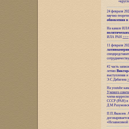
«кругл
24 февраля 202
научно-теорети
обновления в
На канале ИЛА
политических
ИЛА РАН
>>>
11 февраля 202
латиноамерик
спецпредстави
сотрудничест
#2 часть запис
летию
Виктор
выступления и
Э.С.Дабагяна
На youtube ка
Ученого совета
члена-корресп
СССР (РАН) в 1
Д.М.Разумовск
П.П.Яковлев.
договариваетс
«Независимой 