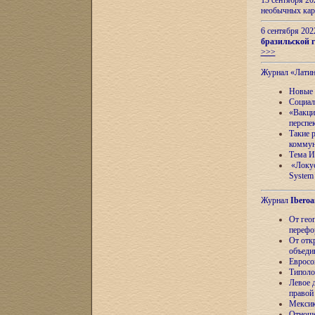
13 сентября 2
необычных кар
6 сентября 20
бразильской г
>>>
Журнал «Лати
Новые 
Социал
«Вакци
перспе
Такие 
коммун
Тема И
«Локус
System 
Журнал
Iberoa
От гео
перефо
От отк
объеди
Евросо
Типоло
Левое д
правой
Мексик
Отноше