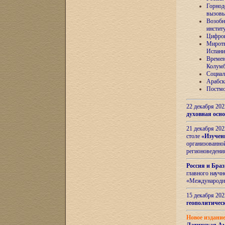
Горнод
вызов
Возобн
инстит
Цифров
Миротв
Испани
Времен
Колумб
Социал
Арабск
Постмо
22 декабря 20
духовная осн
21 декабря 20
столе
«Изучен
организованно
регионоведени
Россия и Бра
главного науч
«Международн
15 декабря 20
геополитическ
Новое издани