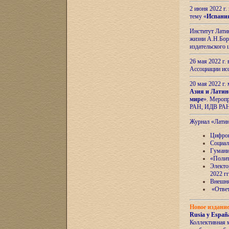
2 июня 2022 г
тему «
Испани
Институт Латин
жизни А.Н.Боро
издательского
26 мая 2022 г
Ассоциации ис
20 мая 2022 г.
Азия и Латин
мире
». Мероп
РАН, ИДВ РА
Журнал «Лати
Цифров
Социал
Гумани
«Полит
Электо
2022 гг
Внешняя
«Ответ
Новое издани
Rusia y España
Коллективная 