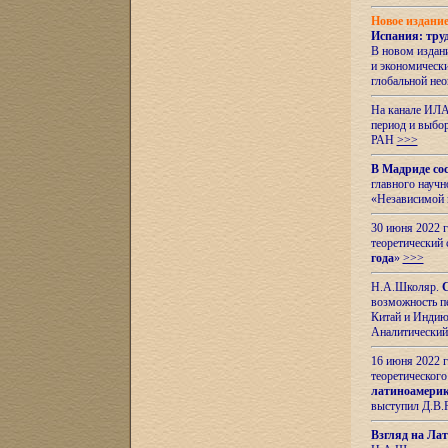
Новое издани
Испания: тру
В новом издан
и экономическ
глобальной не
На канале ИЛА
период и выбо
РАН
>>>
В Мадриде со
главного науч
«Независимой 
30 июня 2022 
теоретический 
года
»
>>>
Н.А.Школяр.
С
возможность пе
Китай и Индию,
Аналитический
16 июня 2022 г
теоретического
латиноамерик
выступил Д.В.
Взгляд на Ла