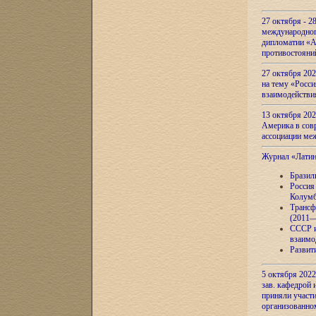
27 октября - 2
международног
дипломатии «А
противостояни
27 октября 20
на тему «Росси
взаимодействи
13 октября 202
Америка в сов
ассоциации ме
Журнал «Лати
Бразил
Россия
Колумб
Трансф
(2011—
СССР и
взаимо
Развит
5 октября 2022
зав. кафедрой
приняли участи
организованно