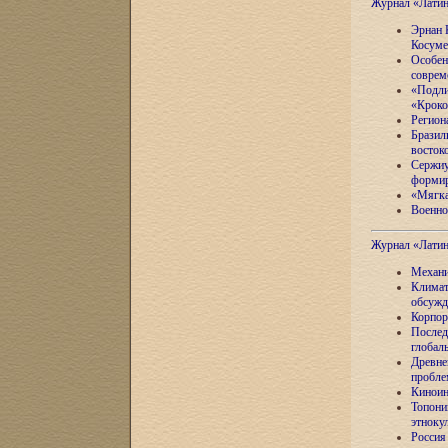
Журнал «Лати
Эрнан 
Косуме
Особен
соврем
«Подли
«Кроко
Регион
Бразил
восток
Сержиу
формир
«Мягка
Военно
Журнал «Лати
Механи
Климат
обсужд
Корпор
Послед
глобал
Древне
пробле
Киноин
Топони
этноку
Россия