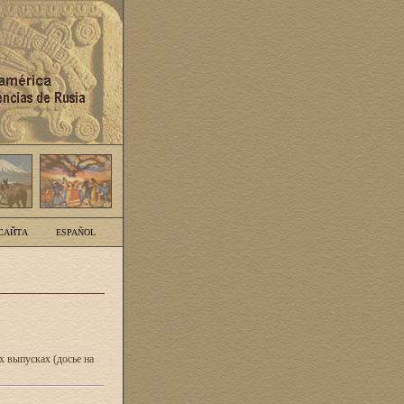
САЙТА
ESPAÑOL
 выпусках (досье на