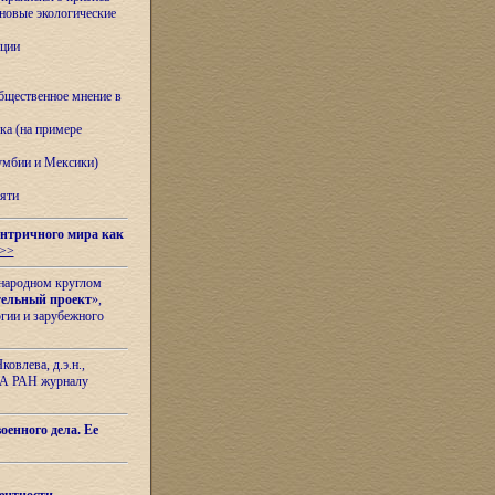
овые экологические
ации
бщественное мнение в
ка (на примере
лумбии и Мексики)
яти
нтричного мира как
>>
ународном круглом
тельный проект
»,
гии и зарубежного
овлева, д.э.н.,
ИЛА РАН журналу
оенного дела. Ее