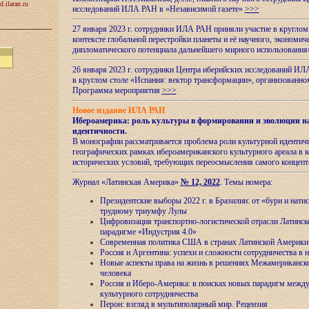
d.ilaran.ru
исследований ИЛА РАН в «Независимой газете»
>>>
27 января 2023 г. сотрудники ИЛА РАН приняли участие в круглом
контексте глобальной перестройки планеты и её научного, экономич
дипломатического потенциала дальнейшего мирного использовани
26 января 2023 г. сотрудники Центра иберийских исследований ИЛ
в круглом столе «Испания: вектор трансформации», организова
Программа мероприятия
>>>
Новое издание ИЛА РАН
Ибероамерика: роль культуры в формировании и эволюции н
идентичности
.
В монографии рассматривается проблема роли культурной идентич
географических рамках ибероамериканского культурного ареала в 
исторических условий, требующих переосмысления самого концепт
Журнал «Латинская Америка»
№ 12, 2022
. Темы номера:
Президентские выборы 2022 г. в Бразилии: от «бури и нати
трудному триумфу Лулы
Цифровизация транспортно-логистической отрасли Латинс
парадигме «Индустрия 4.0»
Современная политика США в странах Латинской Америки 
Россия и Аргентина: успехи и сложности сотрудничества в 
Новые аспекты права на жизнь в решениях Межамериканско
человека
Россия и Иберо-Америка: в поисках новых парадигм межд
культурного сотрудничества
Перон: взгляд в мультиполярный мир. Рецензия