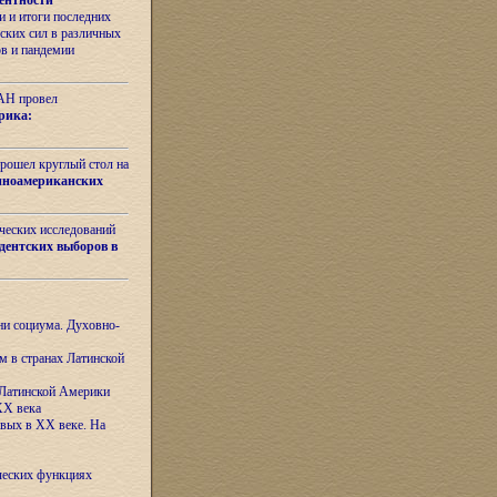
ентности
 и итоги последних
ских сил в различных
ов и пандемии
РАН провел
рика:
рошел круглый стол на
иноамериканских
ических исследований
дентских выборов в
ни социума. Духовно-
м в странах Латинской
 Латинской Америки
XX века
евых в XX веке. На
ческих функциях