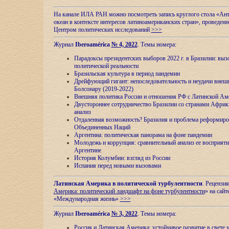
На канале ИЛА РАН можно посмотреть запись круглого стола «Ан
океан в контексте интересов латиноамериканских стран», проведенн
Центром политических исследований
>>>
Журнал
Iberoamérica
№ 4, 2022
. Темы номера:
Парадоксы президентских выборов 2022 г. в Бразилии: выз
политической реальности
Бразильская культура в период пандемии
Дрейфующий гигант: непоследовательность и неудачи внеш
Болсонару (2019-2022)
Внешняя политика России и отношения РФ с Латинской Ам
Двустороннее сотрудничество Бразилии со странами Африк
анализ
Отдаленная возможность? Бразилия и проблема реформиро
Объединенных Наций
Аргентина: политическая панорама на фоне пандемии
Молодежь и коррупция: сравнительный анализ ee восприяти
Аргентине
История Колумбии: взгляд из России
Испания перед новыми вызовами
Латинская Америка в политической турбулентности
. Рецензия
Америка: политический ландшафт на фоне турбулентности
» на сайт
«Международная жизнь»
>>>
Журнал
Iberoamérica
№ 3, 2022
. Темы номера:
Россия и Латинская Америка: устойчивое развитие в свете 