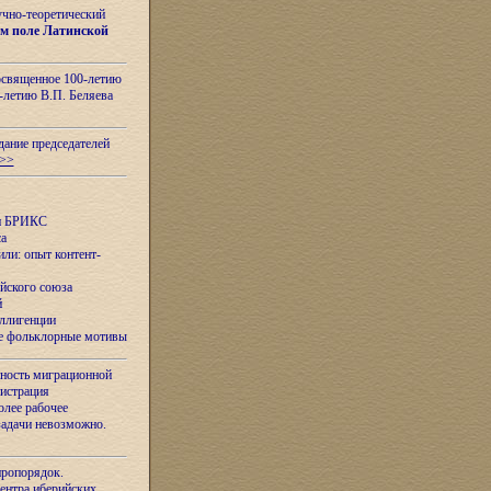
учно-теоретический
м поле Латинской
освященное 100-летию
-летию В.П. Беляева
дание председателей
>>
ан БРИКС
са
ли: опыт контент-
йского союза
й
еллигенции
ые фольклорные мотивы
ность миграционной
нистрация
олее рабочее
задачи невозможно.
иропорядок.
Центра иберийских