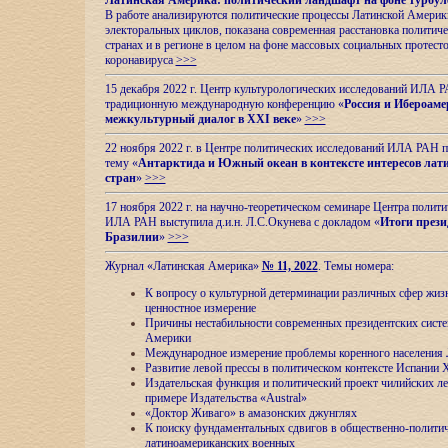
Латинская Америка: политический ландшафт на фоне турбул
В работе анализируются политические процессы Латинской Америки
электоральных циклов, показана современная расстановка политиче
странах и в регионе в целом на фоне массовых социальных протест
коронавируса
>>>
15 декабря 2022 г. Центр культурологических исследований ИЛА 
традиционную международную конференцию «
Россия и Ибероаме
межкультурный диалог в XXI веке
»
>>>
22 ноября 2022 г. в Центре политических исследований ИЛА РАН п
тему «
Антарктида и Южный океан в контексте интересов лат
стран
»
>>>
17 ноября 2022 г. на научно-теоретическом семинаре Центра полит
ИЛА РАН выступила д.и.н. Л.С.Окунева с докладом «
Итоги прези
Бразилии
»
>>>
Журнал «Латинская Америка»
№ 11, 2022
. Темы номера:
К вопросу о культурной детерминации различных сфер жиз
ценностное измерение
Причины нестабильности современных президентских систе
Америки
Международное измерение проблемы коренного населения
Развитие левой прессы в политическом контексте Испании 
Издательская функция и политический проект чилийских л
примере Издательства «Austral»
«Доктор Живаго» в амазонских джунглях
К поиску фундаментальных сдвигов в общественно-полити
латиноамериканских военных