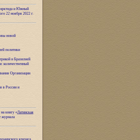
тарктида и Южный
ого 22 ноября 2022 г.
овы новой
ней политики
ерикой и Бразилией
и: количественный
вания Организации
я в России и
 на книгу «
Латинская
е журнала
украинского кризиса