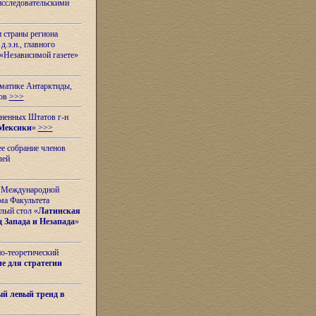
исследовательскими
и страны региона
.э.н., главного
«Независимой газете»
ематике Антарктиды,
вов
>>>
иненных Штатов г-н
Мексики
»
>>>
е собрание членов
лей
 с Международной
ма Факультета
лый стол «
Латинская
 Запада и Незапада
»
но-теоретический
е для стратегии
й левый тренд в