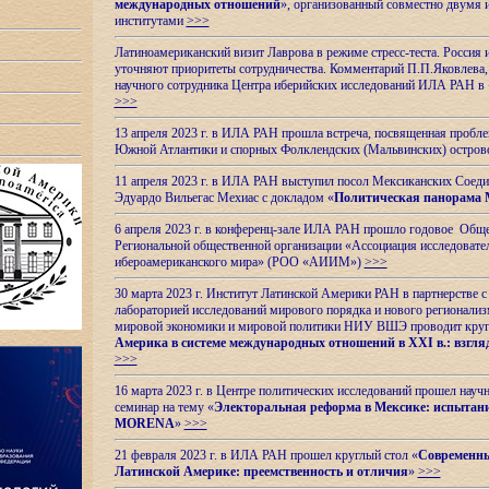
международных отношений
», организованный совместно двумя 
институтами
>>>
Латиноамериканский визит Лаврова в режиме стресс-теста. Россия 
уточняют приоритеты сотрудничества. Комментарий П.П.Яковлева, д
научного сотрудника Центра иберийских исследований ИЛА РАН в 
>>>
13 апреля 2023 г. в ИЛА РАН прошла встреча, посвященная пробл
Южной Атлантики и спорных
Фолклендских (Мальвинских) остро
11 апреля 2023 г. в ИЛА РАН выступил посол Мексиканских Соед
Эдуардо Вильегас Мехиас c докладом «
Политическая панорама 
6 апреля 2023 г. в конференц-зале ИЛА РАН прошло годовое Обще
Региональной общественной организации «Ассоциация исследовате
ибероамериканского мира» (РОО «АИИМ»)
>>>
30 марта 2023 г. Институт Латинской Америки РАН в партнерстве
лабораторией исследований мирового порядка и нового регионализ
мировой экономики и мировой политики НИУ ВШЭ проводит круг
Америка в системе международных отношений в XXI в.: взгляд
>>>
16 марта 2023 г. в Центре политических исследований прошел науч
семинар на тему «
Электоральная реформа в Мексике: испытани
MORENA
»
>>>
21 февраля 2023 г. в ИЛА РАН прошел круглый стол «
Современны
Латинской Америке: преемственность и отличия
»
>>>