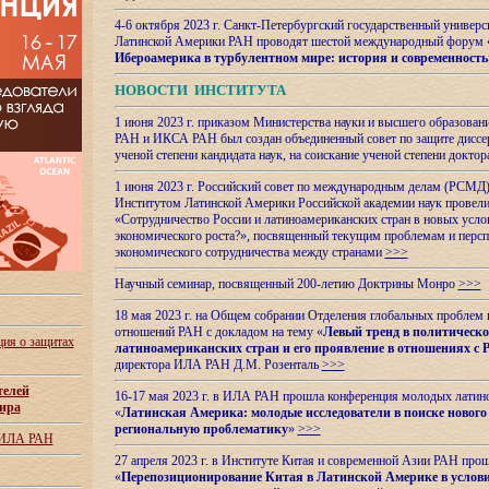
4-6 октября 2023 г. Санкт-Петербургский государственный универс
Латинской Америки РАН проводят шестой международный форум 
Ибероамерика в турбулентном мире: история и современность
НОВОСТИ ИНСТИТУТА
1 июня 2023 г. приказом Министерства науки и высшего образован
РАН и ИКСА РАН был создан объединенный совет по защите диссер
ученой степени кандидата наук, на соискание ученой степени доктор
1 июня 2023 г. Российский совет по международным делам (РСМД)
Институтом Латинской Америки Российской академии наук провели
«Сотрудничество России и латиноамериканских стран в новых услов
экономического роста?», посвященный текущим проблемам и персп
экономического сотрудничества между странами
>>>
Научный семинар, посвященный 200-летию Доктрины Монро
>>>
18 мая 2023 г. на Общем собрании Отделения глобальных проблем
отношений РАН с докладом на тему «
Левый тренд в политическ
ия о защитах
латиноамериканских стран и его проявление в отношениях с 
директора ИЛА РАН Д.М. Розенталь
>>>
телей
16-17 мая 2023 г. в ИЛА РАН прошла конференция молодых латин
ира
«
Латинская Америка: молодые исследователи в поиске нового 
региональную проблематику
»
>>>
 ИЛА РАН
27 апреля 2023 г. в Институте Китая и современной Азии РАН про
«
Перепозиционирование Китая в Латинской
Америке в услови