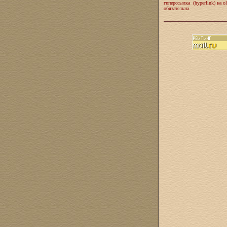
гиперссылка (hyperlink) на ol
обязательна.