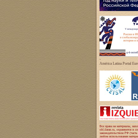
-
América Latina Portal Eu
Все права на материалы, нах
old.ilaran.ru, охраняются в с
законодательством РФ (часть
любом использовании материа