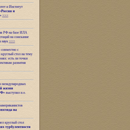
итет и Институт
«
Россия и
»
>>>
ия РФ на базе ИЛА
таций на соискание
а наук
>>>
 совместно с
 круглый стол на тему
иях: есть ли точки
ективам развития
 и международных
ой жизни
РФ
» выступил и.о.
оамериканистов
взгляда на
шел круглый стол
ях турбулентности