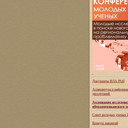
Документы ИЛА РАН
Аспирантура и
информац
диссертаций
Ассоциация исследова
ибероамериканского м
Совет молодых ученых
Конкурс вакансий