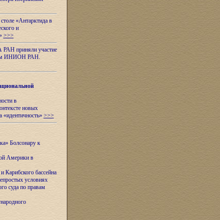
 столе «Антарктида в
еского и
я»
>>>
А РАН приняли участие
нном ИНИОН РАН.
ациональной
ности в
контексте новых
а «идентичность»
>>>
ска» Болсонару к
кой Америки в
и Карибского бассейна
непростых условиях
го суда по правам
ународного