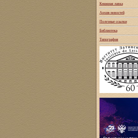
Книжная лавка
Архив новостей
Полезные ссылки
Библиотека
Типография