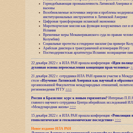
Горнодобывающая промышленность Латинской Америки и н
вызовы
Возобновляемые источники энергии и проблемы модерниз
институциональных инструментов в Латинской Америке
Цифровая трансформация испанской экономики
Миротворческие миссии как функция вооруженных сил и о
Испании
Временные меры Межамериканского суда по правам челове
Колумбии)
Социальные протесты и гендерное насилие (на примере Ко
Арабская диаспора в трансграничной агломерации Игуасу
Постмодернистская архитектура Испании: возвращение пам
22 декабря 2022 г. в ИЛА РАН прошла конференция «
Идея полице
духовная основа переосмысления концепции прав человека
»
>
21 декабря 2022 г. сотрудники ИЛА РАН приняли участие в Межд
столе
«Изучение Латинской Америки как научный и образова
организованной Факультетом международных отношений, политоло
регионоведения
РГГУ
>>>
Россия и Бразилия: курс к новым горизонтам?
Интервью П.П.Як
главного научного сотрудника Центра иберийских исследований 
«Международная жизнь»
>>>
15 декабря 2022 г. в ИЛА РАН прошла конференция «
Революция в
геополитические и геоэкономические последствия
»
>>>
Новое издание ИЛА РАН