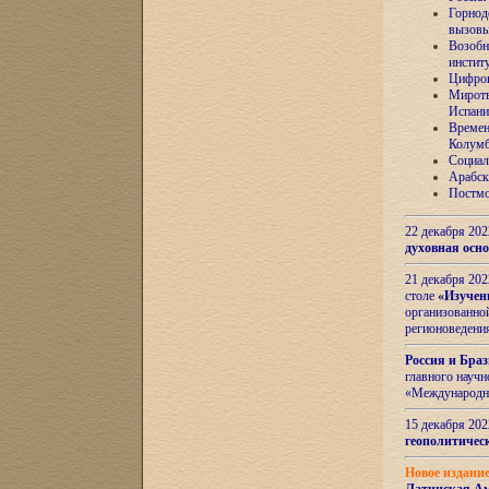
Горнод
вызов
Возобн
инстит
Цифров
Миротв
Испани
Времен
Колумб
Социал
Арабск
Постмо
22 декабря 20
духовная осн
21 декабря 20
столе
«Изучен
организованно
регионоведени
Россия и Бра
главного науч
«Международн
15 декабря 20
геополитическ
Новое издани