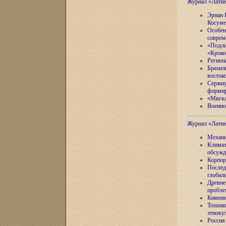
Журнал «Лати
Эрнан 
Косуме
Особен
соврем
«Подли
«Кроко
Регион
Бразил
восток
Сержиу
формир
«Мягка
Военно
Журнал «Лати
Механи
Климат
обсужд
Корпор
Послед
глобал
Древне
пробле
Киноин
Топони
этноку
Россия