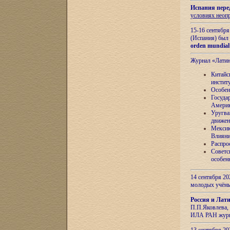
Испания пере
условиях неоп
15-16 сентябр
(Испания) был
orden mundial
Журнал «Лати
Китайс
инстит
Особен
Госуда
Амери
Уругва
движен
Мексик
Влияни
Распро
Советс
особен
14 сентября 20
молодых учён
Россия и Лат
П.П.Яковлева, 
ИЛА РАН журн