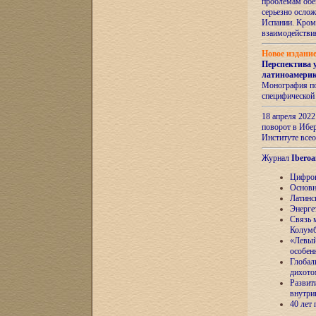
проблемам обе
серьезно ослож
Испании. Кром
взаимодейств
Новое издани
Перспектива 
латиноамери
Монография по
специфической
18 апреля 202
поворот в Ибер
Институте все
Журнал
Iberoa
Цифров
Основн
Латинс
Энерге
Связь 
Колум
«Левый
особен
Глобал
дихото
Развит
внутри
40 лет