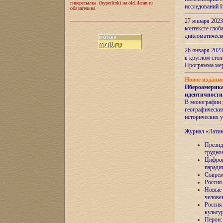
гиперссылка (hyperlink) на old.ilaran.ru
исследований 
обязательна.
27 января 2023
контексте глоб
дипломатическ
26 января 2023
в круглом сто
Программа ме
Новое издани
Ибероамерика
идентичности
В монографии 
географических
исторических 
Журнал «Лати
Президе
трудно
Цифров
паради
Соврем
Россия
Новые 
челове
Россия
культу
Перон: