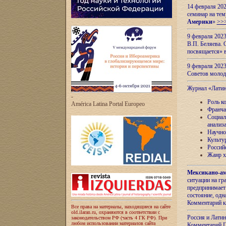
14 февраля 202
семинар на тем
Америки
»
>>
9 февраля 202
В.П. Беляева. 
посвящается» 
9 февраля 2023
Советов моло
Журнал «Лати
-
Роль к
América Latina Portal Europeo
Франча
Социал
анализ
Научно
Культу
Россий
Жанр х
Мексикано-ам
ситуации на г
предпринимает
состояние, одн
Комментарий к
Все права на материалы, находящиеся на сайте
old.ilaran.ru, охраняются в соответствии с
Россия и Лати
законодательством РФ (часть 4 ГК РФ). При
любом использовании материалов сайта
Комментарий П.