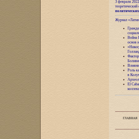
3 февраля 202
теоретический 
политически
Журнал «Лати
Гражда
социал
Война 
основ 
«Никог
Голлан
Фактор
Боливи
Влияни
Роль к
в Колу
Археол
El Caba
коллек
ГЛАВНАЯ