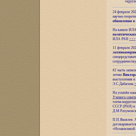
«кругл
24 февраля 202
научно-теорети
обновления в
На канале ИЛА
политических
ИЛА РАН
>>>
11 февраля 202
латиноамерик
спецпредстави
сотрудничест
#2 часть запис
летию
Виктор
выступления и
Э.С.Дабагяна
На youtube ка
Ученого совета
члена-корресп
СССР (РАН) в 1
Д.М.Разумовск
П.П.Яковлев.
договариваетс
«Независимой 