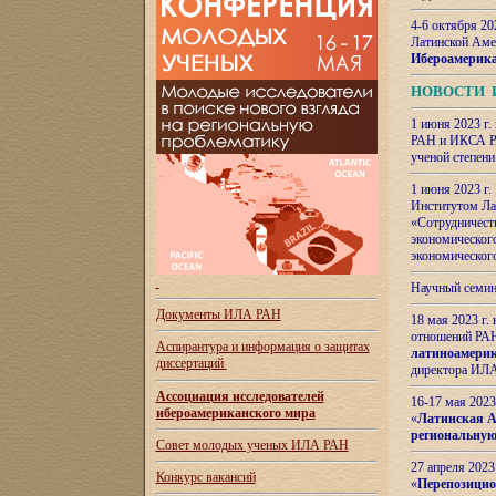
4-6 октября 20
Латинской Аме
Ибероамерика
НОВОСТИ 
1 июня 2023 г.
РАН и ИКСА РА
ученой степени
1 июня 2023 г
Институтом Ла
«Сотрудничеств
экономическог
экономическог
Научный семин
Документы ИЛА РАН
18 мая 2023 г
отношений РАН
Аспирантура и
информация о защитах
латиноамерик
диссертаций
директора ИЛА
Ассоциация исследователей
16-17 мая 202
ибероамериканского мира
«
Латинская Ам
региональную
Совет молодых ученых ИЛА РАН
27 апреля 2023
Конкурс вакансий
«
Перепозицио