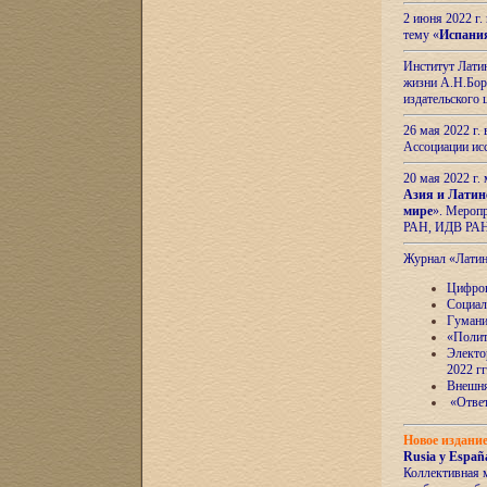
2 июня 2022 г
тему «
Испани
Институт Латин
жизни А.Н.Боро
издательского
26 мая 2022 г
Ассоциации ис
20 мая 2022 г.
Азия и Латин
мире
». Мероп
РАН, ИДВ РА
Журнал «Лати
Цифров
Социал
Гумани
«Полит
Электо
2022 гг
Внешняя
«Ответ
Новое издани
Rusia y España
Коллективная 