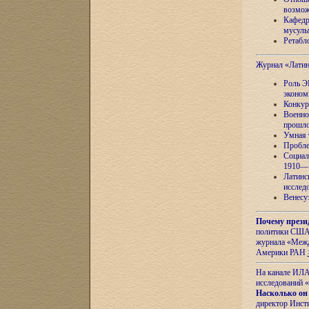
возмож
Кафедр
мусуль
Ретабло
Журнал «Лати
Роль Э
эконом
Конкур
Военно
прошло
Умная 
Пробле
Социал
1910—1
Латинс
исслед
Венесу
Почему прези
политики США 
журнала «Межд
Америки РАН
На канале ИЛА
исследований «
Насколько он
директор Инст