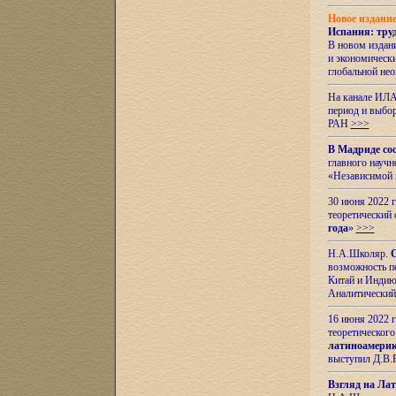
Новое издани
Испания: тру
В новом издан
и экономическ
глобальной не
На канале ИЛА
период и выбо
РАН
>>>
В Мадриде со
главного науч
«Независимой 
30 июня 2022 
теоретический 
года
»
>>>
Н.А.Школяр.
С
возможность пе
Китай и Индию,
Аналитический
16 июня 2022 г
теоретического
латиноамерик
выступил Д.В.
Взгляд на Ла