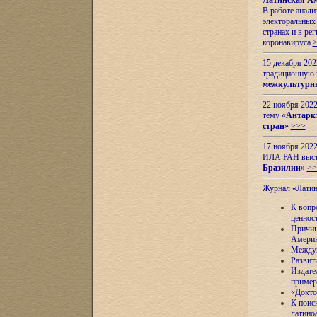
Латинская Ам
В работе анал
электоральных 
странах и в ре
коронавируса
15 декабря 20
традиционную
межкультурны
22 ноября 2022
тему «
Антаркт
стран
»
>>>
17 ноября 2022
ИЛА РАН высту
Бразилии
»
>>
Журнал «Лати
К вопр
ценнос
Причин
Амери
Междун
Развит
Издате
пример
«Докто
К поис
латино