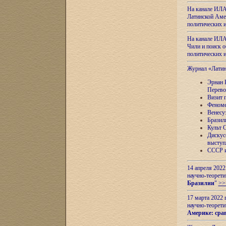
На канале ИЛА
Латинской Амер
политических
На канале ИЛА
Чили и поиск о
политических
Журнал «Лати
Эрнан 
Перево
Визит 
Феноме
Венесу
Бразил
Культ 
Дискус
выступ
СССР и
14 апреля 2022
научно-теорети
Бразилии
"
>>
17 марта 2022 
научно-теорети
Америке: сра