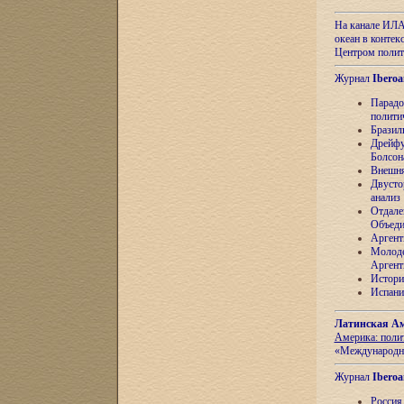
На канале ИЛА
океан в контек
Центром полит
Журнал
Iberoa
Парадо
полити
Бразил
Дрейфу
Болсон
Внешня
Двусто
анализ
Отдале
Объеди
Аргент
Молоде
Аргент
Истори
Испани
Латинская Ам
Америка: поли
«Международн
Журнал
Iberoa
Россия