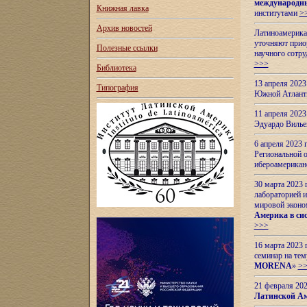
международн
Книжная лавка
институтами
>
Архив новостей
Латиноамерикан
уточняют приор
Полезные ссылки
научного сотр
>>>
Библиотека
13 апреля 202
Типография
Южной Атлант
11 апреля 202
Эдуардо Вилье
6 апреля 2023
Региональной 
ибероамерика
30 марта 2023
лабораторией и
мировой эконо
Америка в сис
>>>
16 марта 2023 
семинар на тем
MORENA
»
>
21 февраля 20
Латинской Ам