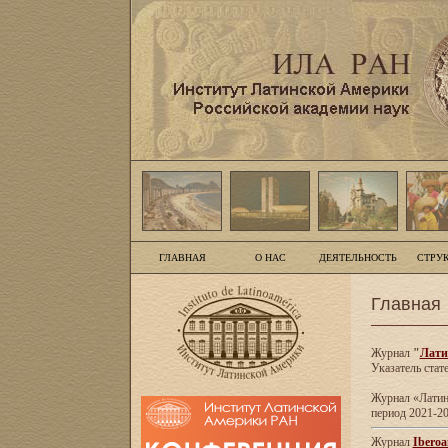
ГЛАВНАЯ
О НАС
ДЕЯТЕЛЬНОСТЬ
СТРУ
Главная
Журнал
"
Лати
Указатель стат
Журнал «Латинс
период 2021-20
Журнал
Iberoa