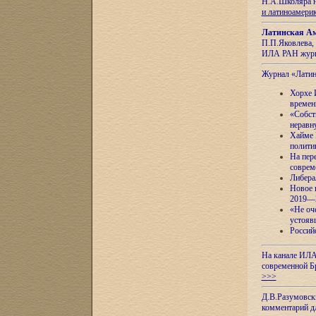
Н.А.Школяра н
и латиноамери
Латинская Ам
П.П.Яковлева, 
ИЛА РАН журн
Журнал «Лати
Хорхе 
времен
«Собст
неравн
Хайме 
полити
На пер
соврем
Либера
Новое 
2019—
«Не оч
устояв
Россий
На канале ИЛА
современной Б
>>>
Д.В.Разумовск
комментарий 