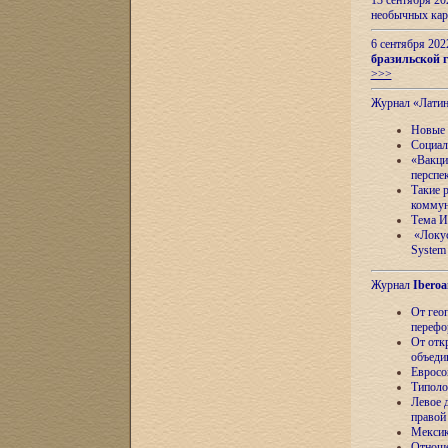
13 сентября 2
необычных кар
6 сентября 20
бразильской г
>>>
Журнал «Лати
Новые 
Социал
«Вакци
перспе
Такие 
коммун
Тема И
«Локус
System 
Журнал
Iberoa
От гео
перефо
От отк
объеди
Евросо
Типоло
Левое д
правой
Мексик
Отноше