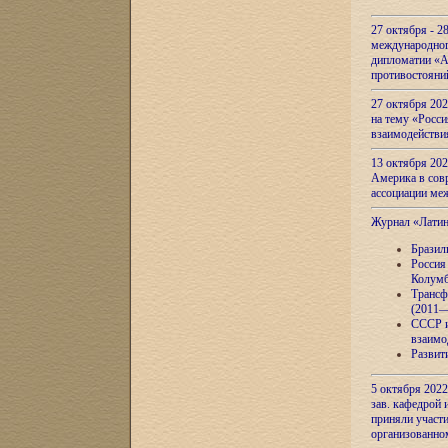
27 октября - 2
международног
дипломатии «А
противостояни
27 октября 20
на тему «Росси
взаимодействи
13 октября 202
Америка в сов
ассоциации ме
Журнал «Лати
Бразил
Россия
Колумб
Трансф
(2011—
СССР и
взаимо
Развит
5 октября 2022
зав. кафедрой
приняли участи
организованно