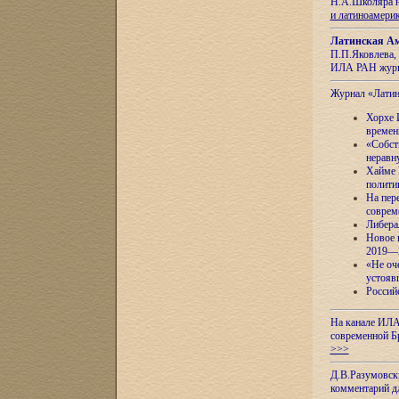
Н.А.Школяра н
и латиноамери
Латинская Ам
П.П.Яковлева, 
ИЛА РАН журн
Журнал «Лати
Хорхе 
времен
«Собст
неравн
Хайме 
полити
На пер
соврем
Либера
Новое 
2019—
«Не оч
устояв
Россий
На канале ИЛА
современной Б
>>>
Д.В.Разумовск
комментарий 