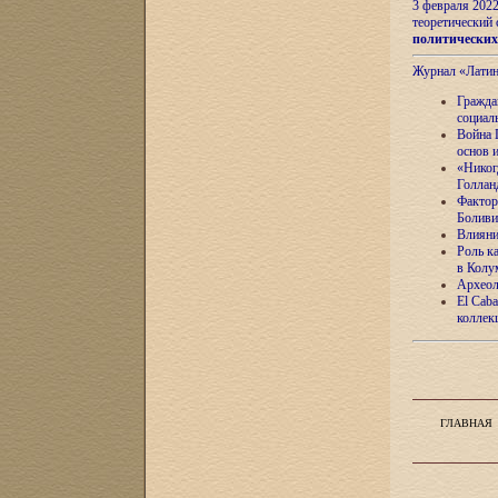
3 февраля 202
теоретический 
политически
Журнал «Лати
Гражда
социал
Война 
основ 
«Никог
Голлан
Фактор
Боливи
Влияни
Роль к
в Колу
Археол
El Caba
коллек
ГЛАВНАЯ