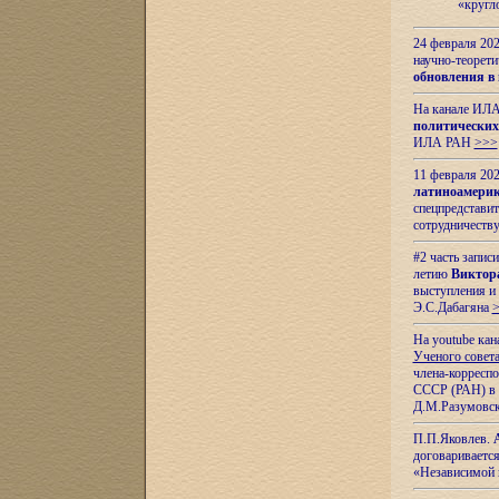
«кругл
24 февраля 202
научно-теорети
обновления в
На канале ИЛА
политических
ИЛА РАН
>>>
11 февраля 202
латиноамерик
спецпредстави
сотрудничест
#2 часть запис
летию
Виктор
выступления и
Э.С.Дабагяна
На youtube ка
Ученого совета
члена-корресп
СССР (РАН) в 1
Д.М.Разумовск
П.П.Яковлев.
договариваетс
«Независимой 