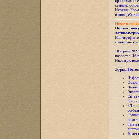
проблемам обе
серьезно ослож
Испании. Кром
взаимодейств
Новое издани
Перспектива 
латиноамери
Монография по
специфической
18 апреля 202
поворот в Ибер
Институте все
Журнал
Iberoa
Цифров
Основн
Латинс
Энерге
Связь 
Колум
«Левый
особен
Глобал
дихото
Развит
внутри
40 лет