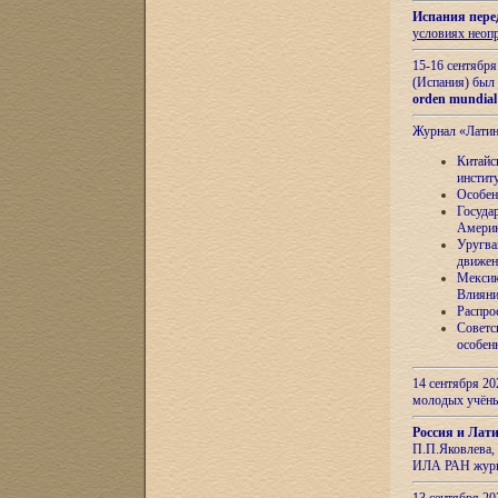
Испания пере
условиях неоп
15-16 сентябр
(Испания) был
orden mundial
Журнал «Лати
Китайс
инстит
Особен
Госуда
Амери
Уругва
движен
Мексик
Влияни
Распро
Советс
особен
14 сентября 20
молодых учён
Россия и Лат
П.П.Яковлева, 
ИЛА РАН журн