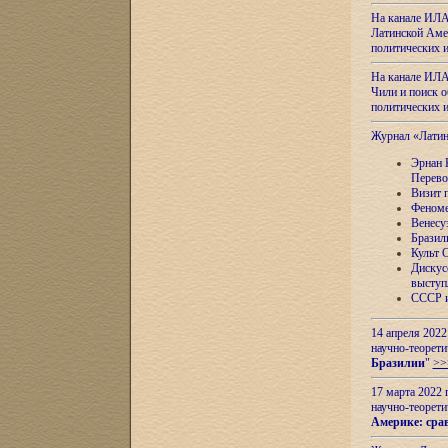
На канале ИЛА
Латинской Амер
политических
На канале ИЛА
Чили и поиск о
политических
Журнал «Лати
Эрнан 
Перево
Визит 
Феноме
Венесу
Бразил
Культ 
Дискус
выступ
СССР и
14 апреля 2022
научно-теорети
Бразилии
"
>>
17 марта 2022 
научно-теорети
Америке: сра