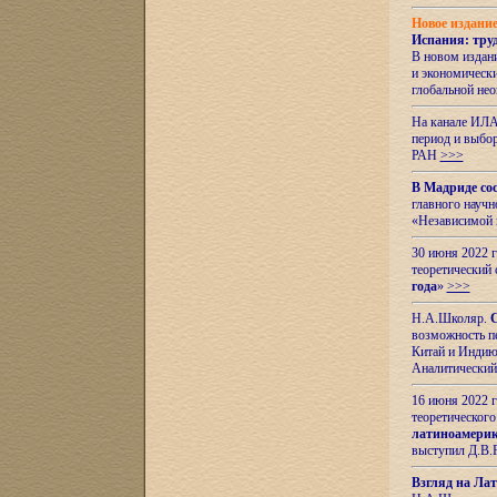
Новое издани
Испания: тру
В новом издан
и экономическ
глобальной не
На канале ИЛА
период и выбо
РАН
>>>
В Мадриде со
главного науч
«Независимой 
30 июня 2022 
теоретический 
года
»
>>>
Н.А.Школяр.
С
возможность пе
Китай и Индию,
Аналитический
16 июня 2022 г
теоретического
латиноамерик
выступил Д.В.
Взгляд на Ла