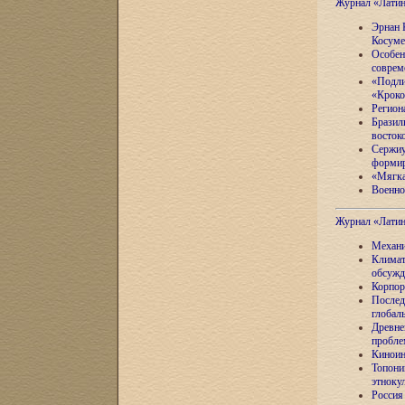
Журнал «Лати
Эрнан 
Косуме
Особен
соврем
«Подли
«Кроко
Регион
Бразил
восток
Сержиу
формир
«Мягка
Военно
Журнал «Лати
Механи
Климат
обсужд
Корпор
Послед
глобал
Древне
пробле
Киноин
Топони
этноку
Россия