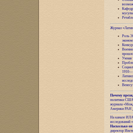
возмож
Кафедр
мусуль
Ретабло
Журнал «Лати
Роль Э
эконом
Конкур
Военно
прошло
Умная 
Пробле
Социал
1910—1
Латинс
исслед
Венесу
Почему прези
политики США 
журнала «Межд
Америки РАН
На канале ИЛА
исследований «
Насколько он
директор Инст