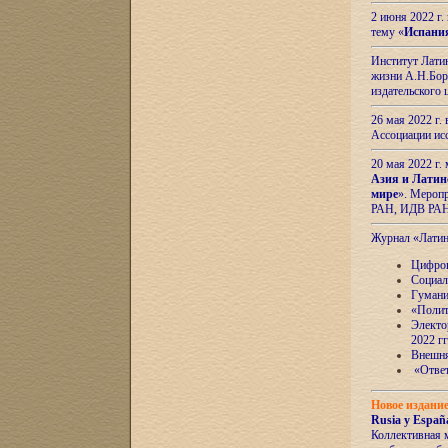
2 июня 2022 г
тему «
Испани
Институт Латин
жизни А.Н.Боро
издательского
26 мая 2022 г
Ассоциации ис
20 мая 2022 г.
Азия и Латин
мире
». Мероп
РАН, ИДВ РА
Журнал «Лати
Цифров
Социал
Гумани
«Полит
Электо
2022 гг
Внешняя
«Ответ
Новое издани
Rusia y España
Коллективная 