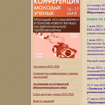
4-6 октября 20
Латинской Аме
Ибероамерика
НОВОСТИ 
1 июня 2023 г.
РАН и ИКСА РА
ученой степени
1 июня 2023 г
Институтом Ла
«Сотрудничеств
экономическог
экономическог
Научный семин
Документы ИЛА РАН
18 мая 2023 г
отношений РАН
Аспирантура и
информация о защитах
латиноамерик
диссертаций
директора ИЛА
Ассоциация исследователей
16-17 мая 202
ибероамериканского мира
«
Латинская Ам
региональную
Совет молодых ученых ИЛА РАН
27 апреля 2023
Конкурс вакансий
«
Перепозицио