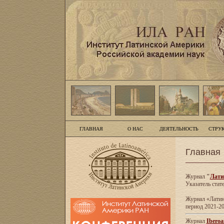
ГЛАВНАЯ
О НАС
ДЕЯТЕЛЬНОСТЬ
СТРУ
Главная
Журнал
"
Лати
Указатель стат
Журнал «Латинс
период 2021-20
Журнал
Iberoa