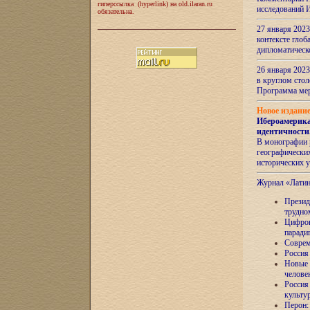
гиперссылка (hyperlink) на old.ilaran.ru
исследований 
обязательна.
27 января 2023
контексте глоб
дипломатическ
26 января 2023
в круглом сто
Программа ме
Новое издани
Ибероамерика
идентичности
В монографии 
географических
исторических 
Журнал «Лати
Президе
трудно
Цифров
паради
Соврем
Россия
Новые 
челове
Россия
культу
Перон: