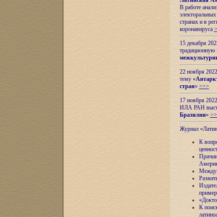
Латинская Ам
В работе анал
электоральных 
странах и в ре
коронавируса
15 декабря 20
традиционную
межкультурны
22 ноября 2022
тему «
Антаркт
стран
»
>>>
17 ноября 2022
ИЛА РАН высту
Бразилии
»
>>
Журнал «Лати
К вопр
ценнос
Причин
Амери
Междун
Развит
Издате
пример
«Докто
К поис
латино