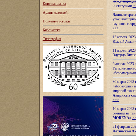
международн
Книжная лавка
институтами
>
Архив новостей
Латиноамерикан
уточняют приор
Полезные ссылки
научного сотр
>>>
Библиотека
13 апреля 202
Типография
Южной Атлант
11 апреля 202
Эдуардо Вилье
6 апреля 2023
Региональной 
ибероамерика
30 марта 2023
лабораторией и
мировой эконо
Америка в сис
>>>
16 марта 2023 
семинар на тем
MORENA
»
>
21 февраля 20
Латинской Ам