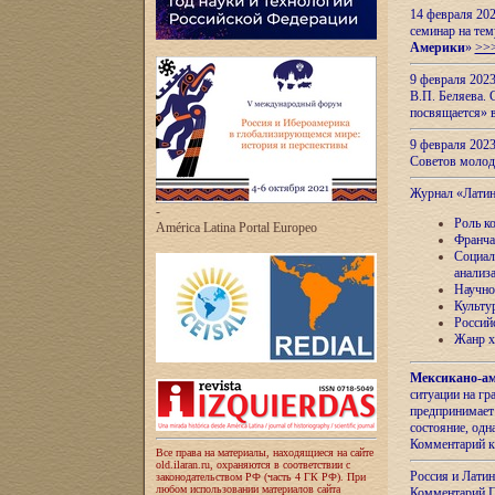
14 февраля 202
семинар на тем
Америки
»
>>
9 февраля 202
В.П. Беляева. 
посвящается» 
9 февраля 2023
Советов моло
Журнал «Лати
-
Роль к
América Latina Portal Europeo
Франча
Социал
анализ
Научно
Культу
Россий
Жанр х
Мексикано-ам
ситуации на г
предпринимает
состояние, одн
Комментарий к
Все права на материалы, находящиеся на сайте
old.ilaran.ru, охраняются в соответствии с
Россия и Лати
законодательством РФ (часть 4 ГК РФ). При
любом использовании материалов сайта
Комментарий П.