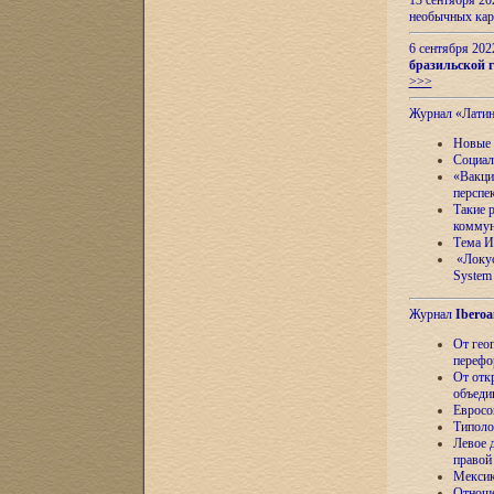
13 сентября 2
необычных кар
6 сентября 20
бразильской г
>>>
Журнал «Лати
Новые 
Социал
«Вакци
перспе
Такие 
коммун
Тема И
«Локус
System 
Журнал
Iberoa
От гео
перефо
От отк
объеди
Евросо
Типоло
Левое д
правой
Мексик
Отноше