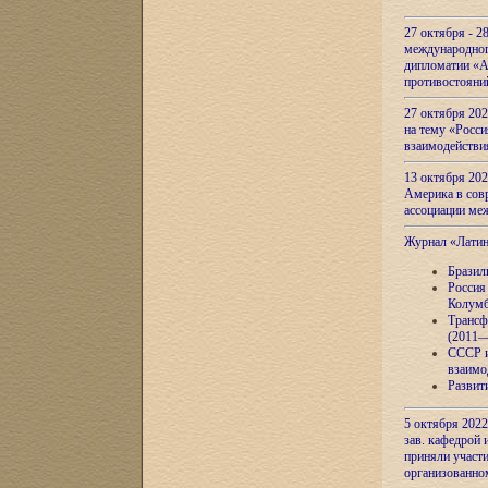
27 октября - 2
международног
дипломатии «А
противостояни
27 октября 20
на тему «Росси
взаимодействи
13 октября 202
Америка в сов
ассоциации ме
Журнал «Лати
Бразил
Россия
Колумб
Трансф
(2011—
СССР и
взаимо
Развит
5 октября 2022
зав. кафедрой
приняли участи
организованно