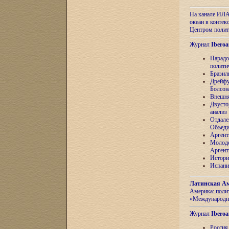
На канале ИЛА
океан в контек
Центром полит
Журнал
Iberoa
Парадо
полити
Бразил
Дрейфу
Болсон
Внешня
Двусто
анализ
Отдале
Объеди
Аргент
Молоде
Аргент
Истори
Испани
Латинская Ам
Америка: поли
«Международн
Журнал
Iberoa
Россия