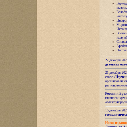
Горнод
вызов
Возобн
инстит
Цифров
Миротв
Испани
Времен
Колумб
Социал
Арабск
Постмо
22 декабря 20
духовная осн
21 декабря 20
столе
«Изучен
организованно
регионоведени
Россия и Бра
главного науч
«Международн
15 декабря 20
геополитическ
Новое издани