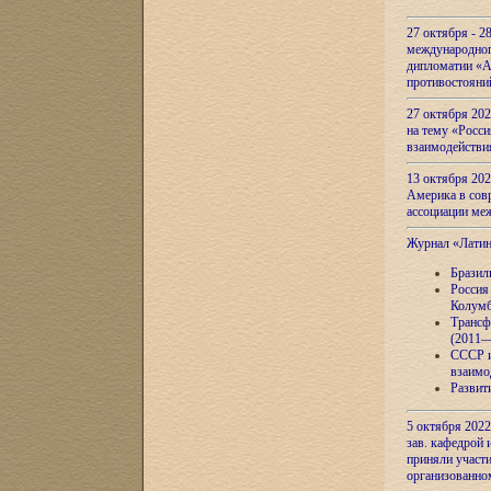
27 октября - 2
международног
дипломатии «А
противостояни
27 октября 20
на тему «Росси
взаимодействи
13 октября 202
Америка в сов
ассоциации ме
Журнал «Лати
Бразил
Россия
Колумб
Трансф
(2011—
СССР и
взаимо
Развит
5 октября 2022
зав. кафедрой
приняли участи
организованно