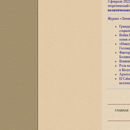
3 февраля 202
теоретический 
политически
Журнал «Лати
Гражда
социал
Война 
основ 
«Никог
Голлан
Фактор
Боливи
Влияни
Роль к
в Колу
Археол
El Caba
коллек
ГЛАВНАЯ