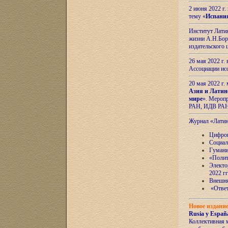
2 июня 2022 г
тему «
Испани
Институт Латин
жизни А.Н.Боро
издательского
26 мая 2022 г
Ассоциации ис
20 мая 2022 г.
Азия и Латин
мире
». Мероп
РАН, ИДВ РА
Журнал «Лати
Цифров
Социал
Гумани
«Полит
Электо
2022 гг
Внешняя
«Ответ
Новое издани
Rusia y España
Коллективная 