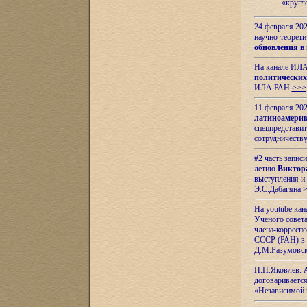
«кругл
24 февраля 202
научно-теорети
обновления в
На канале ИЛА
политических
ИЛА РАН
>>>
11 февраля 202
латиноамерик
спецпредстави
сотрудничест
#2 часть запис
летию
Виктор
выступления и
Э.С.Дабагяна
На youtube ка
Ученого совета
члена-корресп
СССР (РАН) в 1
Д.М.Разумовск
П.П.Яковлев.
договариваетс
«Независимой 