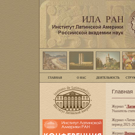
ГЛАВНАЯ
О НАС
ДЕЯТЕЛЬНОСТЬ
СТРУ
Главная
Журнал
"
Лати
Указатель стат
Журнал «Латинс
период 2021-20
Журнал
Iberoa