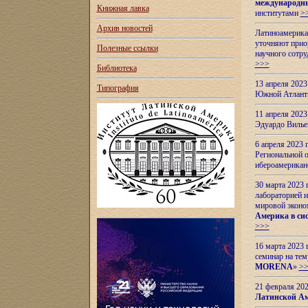
международн
Книжная лавка
институтами
>
Архив новостей
Латиноамерикан
уточняют приор
Полезные ссылки
научного сотр
>>>
Библиотека
13 апреля 202
Типография
Южной Атлант
11 апреля 202
Эдуардо Вилье
6 апреля 2023
Региональной 
ибероамерика
30 марта 2023
лабораторией и
мировой эконо
Америка в сис
>>>
16 марта 2023 
семинар на тем
MORENA
»
>
21 февраля 20
Латинской Ам