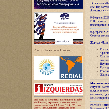
14 февраля 202
семинар на тем
Америки
»
>>
9 февраля 202
В.П. Беляева. 
посвящается» 
9 февраля 2023
Советов моло
Журнал «Лати
-
Роль к
América Latina Portal Europeo
Франча
Социал
анализ
Научно
Культу
Россий
Жанр х
Мексикано-ам
ситуации на г
предпринимает
состояние, одн
Комментарий к
Все права на материалы, находящиеся на сайте
old.ilaran.ru, охраняются в соответствии с
Россия и Лати
законодательством РФ (часть 4 ГК РФ). При
любом использовании материалов сайта
Комментарий П.