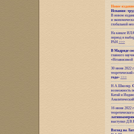
Новое издани
Испания: тру
В новом издан
и экономическ
глобальной не
На канале ИЛА
период и выбо
РАН
>>>
В Мадриде со
главного науч
«Независимой 
30 июня 2022 
теоретический 
года
»
>>>
Н.А.Школяр.
С
возможность пе
Китай и Индию,
Аналитический
16 июня 2022 г
теоретического
латиноамерик
выступил Д.В.
Взгляд на Ла