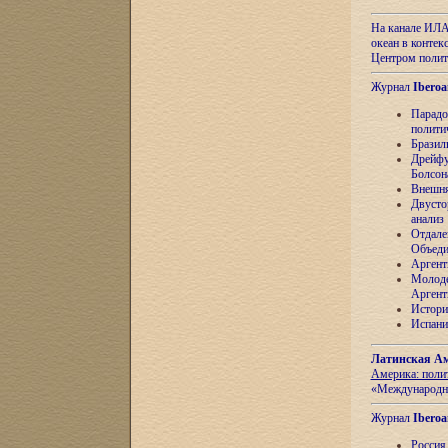
На канале ИЛА
океан в контек
Центром полит
Журнал
Iberoa
Парадо
полити
Бразил
Дрейфу
Болсон
Внешня
Двусто
анализ
Отдале
Объеди
Аргент
Молоде
Аргент
Истори
Испани
Латинская Ам
Америка: поли
«Международн
Журнал
Iberoa
Россия