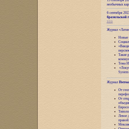
13 сентября 2
необычных кар
6 сентября 20
бразильской г
>>>
Журнал «Лати
Новые 
Социал
«Вакци
перспе
Такие 
коммун
Тема И
«Локус
System 
Журнал
Iberoa
От гео
перефо
От отк
объеди
Евросо
Типоло
Левое д
правой
Мексик
Отноше