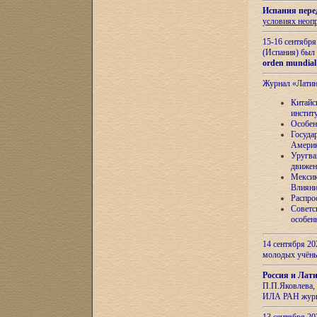
Испания пере
условиях неоп
15-16 сентябр
(Испания) был
orden mundial
Журнал «Лати
Китайс
инстит
Особен
Госуда
Амери
Уругва
движен
Мексик
Влияни
Распро
Советс
особен
14 сентября 20
молодых учён
Россия и Лат
П.П.Яковлева, 
ИЛА РАН журн