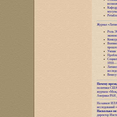
возмож
Кафедр
мусуль
Ретабло
Журнал «Лати
Роль Э
эконом
Конкур
Военно
прошло
Умная 
Пробле
Социал
1910—1
Латинс
исслед
Венесу
Почему прези
политики США 
журнала «Межд
Америки РАН
На канале ИЛА
исследований «
Насколько он
директор Инст