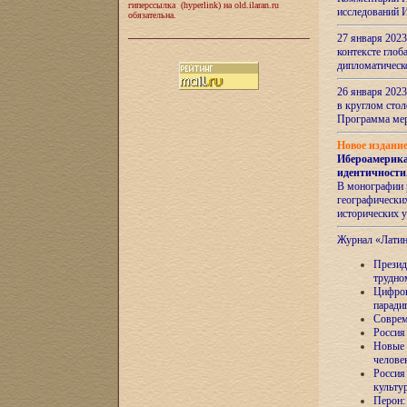
гиперссылка (hyperlink) на old.ilaran.ru
исследований 
обязательна.
27 января 2023
контексте глоб
дипломатическ
26 января 2023
в круглом сто
Программа ме
Новое издани
Ибероамерика
идентичности
В монографии 
географических
исторических 
Журнал «Лати
Президе
трудно
Цифров
паради
Соврем
Россия
Новые 
челове
Россия
культу
Перон: