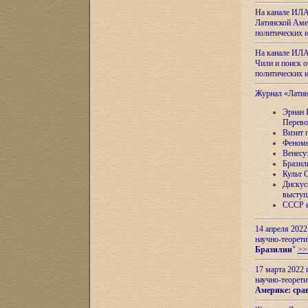
На канале ИЛА
Латинской Амер
политических
На канале ИЛА
Чили и поиск о
политических
Журнал «Лати
Эрнан 
Перево
Визит 
Феноме
Венесу
Бразил
Культ 
Дискус
выступ
СССР и
14 апреля 2022
научно-теорети
Бразилии
"
>>
17 марта 2022 
научно-теорети
Америке: сра