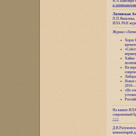
Н.А.Школяра н
и латиноамери
Латинская Ам
П.П.Яковлева, 
ИЛА РАН журн
Журнал «Лати
Хорхе 
времен
«Собст
неравн
Хайме 
полити
На пер
соврем
Либера
Новое 
2019—
«Не оч
устояв
Россий
На канале ИЛА
современной Б
>>>
Д.В.Разумовск
комментарий 