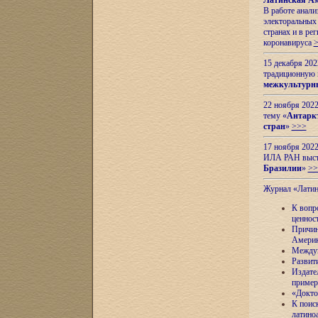
Латинская Ам
В работе анал
электоральных 
странах и в ре
коронавируса
15 декабря 20
традиционную
межкультурны
22 ноября 2022
тему «
Антаркт
стран
»
>>>
17 ноября 2022
ИЛА РАН высту
Бразилии
»
>>
Журнал «Лати
К вопр
ценнос
Причин
Амери
Междун
Развит
Издате
пример
«Докто
К поис
латино