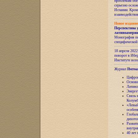
проблемам обе
серьезно ослож
Испании. Кром
взаимодейств
Новое издани
Перспектива 
латиноамери
Монография по
специфической
18 апреля 202
поворот в Ибер
Институте все
Журнал
Iberoa
Цифров
Основн
Латинс
Энерге
Связь 
Колум
«Левый
особен
Глобал
дихото
Развит
внутри
40 лет