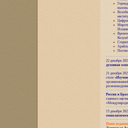
Горнод
вызов
Возобн
инстит
Цифров
Миротв
Испани
Времен
Колумб
Социал
Арабск
Постмо
22 декабря 20
духовная осн
21 декабря 20
столе
«Изучен
организованно
регионоведени
Россия и Бра
главного науч
«Международн
15 декабря 20
геополитическ
Новое издани