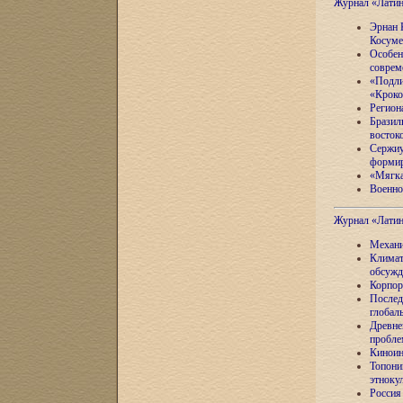
Журнал «Лати
Эрнан 
Косуме
Особен
соврем
«Подли
«Кроко
Регион
Бразил
восток
Сержиу
формир
«Мягка
Военно
Журнал «Лати
Механи
Климат
обсужд
Корпор
Послед
глобал
Древне
пробле
Киноин
Топони
этноку
Россия