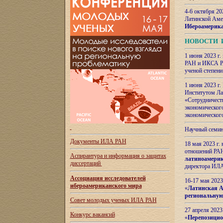
4-6 октября 20
Латинской Аме
Ибероамерика
НОВОСТИ 
1 июня 2023 г.
РАН и ИКСА РА
ученой степени
1 июня 2023 г
Институтом Ла
«Сотрудничеств
экономическог
экономическог
Научный семин
Документы ИЛА РАН
18 мая 2023 г
отношений РАН
Аспирантура и
информация о защитах
латиноамерик
диссертаций
директора ИЛА
Ассоциация исследователей
16-17 мая 202
ибероамериканского мира
«
Латинская Ам
региональную
Совет молодых ученых ИЛА РАН
27 апреля 2023
Конкурс вакансий
«
Перепозицио