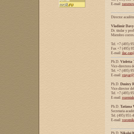
E-mail:
razumov
Director académ
Vladimir Davy
Dr. titular y prof
Miembro corresp
Tel. +7 (495) 9
Fax +7 (495) 9
E-mail:
ilac-ran
Ph.D.
Violetta
Vice-directora d
Tel. +7 (495) 9
E-mail:
vtayar@
Ph.D.
Dmitry R
Vice-director de
Tel. +7 (495) 9
E-mail:
rozenta
Ph.D.
Tatiana 
Secretaria acad
Tel. (495) 951-
E-mail:
vorotni
Ph.D.
Nikolai 