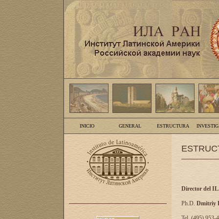
INICIO
GENERAL
ESTRUCTURA
INVESTI
ESTRUC
Director del I
Ph.D.
Dmitriy
Tel. (495) 953-