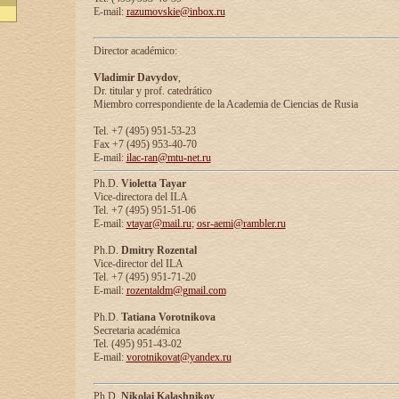
E-mail:
razumovskie@inbox.ru
Director académico:
Vladimir Davydov
,
Dr. titular y prof. catedrático
Miembro correspondiente de la Academia de Ciencias de Rusia
Tel. +7 (495) 951-53-23
Fax +7 (495) 953-40-70
E-mail:
ilac-ran@mtu-net.ru
Ph.D.
Violetta Tayar
Vice-directora del ILA
Tel. +7 (495) 951-51-06
E-mail:
vtayar@mail.ru
;
osr-aemi@rambler.ru
Ph.D.
Dmitry Rozental
Vice-director del ILA
Tel. +7 (495) 951-71-20
E-mail:
rozentaldm@gmail.com
Ph.D.
Tatiana Vorotnikova
Secretaria académica
Tel. (495) 951-43-02
E-mail:
vorotnikovat@yandex.ru
Ph.D.
Nikolai Kalashnikov