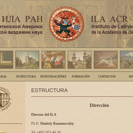
ERAL
ESTRUCTURA
INVESTIGACIÓNES
FORMACIÓN
CONTACTOS
MA
ESTRUCTURA
Dirección
Director del ILA
Ph.D.
Dmitriy Razumovskiy
Tel. (495) 953-46-39