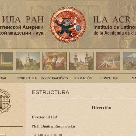
ERAL
ESTRUCTURA
INVESTIGACIÓNES
FORMACIÓN
CONTACTOS
MA
ESTRUCTURA
Dirección
Director del ILA
Ph.D.
Dmitriy Razumovskiy
Tel. (495) 953-46-39