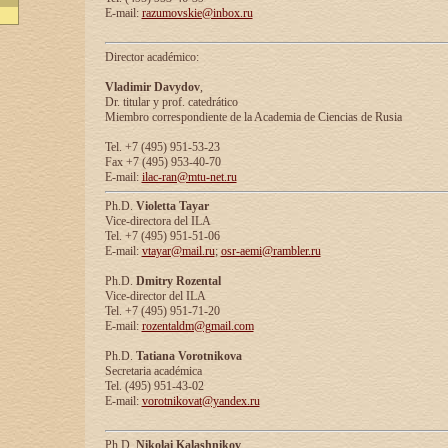
E-mail:
razumovskie@inbox.ru
Director académico:
Vladimir Davydov
,
Dr. titular y prof. catedrático
Miembro correspondiente de la Academia de Ciencias de Rusia
Tel. +7 (495) 951-53-23
Fax +7 (495) 953-40-70
E-mail:
ilac-ran@mtu-net.ru
Ph.D.
Violetta Tayar
Vice-directora del ILA
Tel. +7 (495) 951-51-06
E-mail:
vtayar@mail.ru
;
osr-aemi@rambler.ru
Ph.D.
Dmitry Rozental
Vice-director del ILA
Tel. +7 (495) 951-71-20
E-mail:
rozentaldm@gmail.com
Ph.D.
Tatiana Vorotnikova
Secretaria académica
Tel. (495) 951-43-02
E-mail:
vorotnikovat@yandex.ru
Ph.D.
Nikolai Kalashnikov