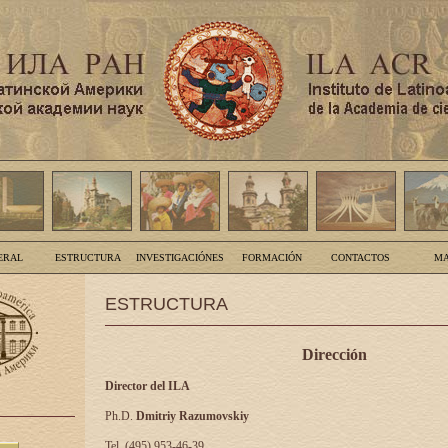
ERAL
ESTRUCTURA
INVESTIGACIÓNES
FORMACIÓN
CONTACTOS
MA
ESTRUCTURA
Dirección
Director del ILA
Ph.D.
Dmitriy Razumovskiy
Tel. (495) 953-46-39