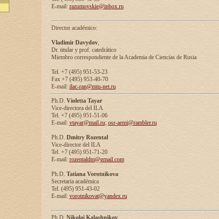
E-mail:
razumovskie@inbox.ru
Director académico:
Vladimir Davydov
,
Dr. titular y prof. catedrático
Miembro correspondiente de la Academia de Ciencias de Rusia
Tel. +7 (495) 951-53-23
Fax +7 (495) 953-40-70
E-mail:
ilac-ran@mtu-net.ru
Ph.D.
Violetta Tayar
Vice-directora del ILA
Tel. +7 (495) 951-51-06
E-mail:
vtayar@mail.ru
;
osr-aemi@rambler.ru
Ph.D.
Dmitry Rozental
Vice-director del ILA
Tel. +7 (495) 951-71-20
E-mail:
rozentaldm@gmail.com
Ph.D.
Tatiana Vorotnikova
Secretaria académica
Tel. (495) 951-43-02
E-mail:
vorotnikovat@yandex.ru
Ph.D.
Nikolai Kalashnikov