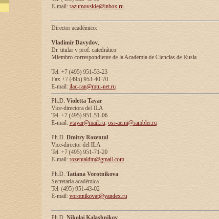
E-mail:
razumovskie@inbox.ru
Director académico:
Vladimir Davydov
,
Dr. titular y prof. catedrático
Miembro correspondiente de la Academia de Ciencias de Rusia
Tel. +7 (495) 951-53-23
Fax +7 (495) 953-40-70
E-mail:
ilac-ran@mtu-net.ru
Ph.D.
Violetta Tayar
Vice-directora del ILA
Tel. +7 (495) 951-51-06
E-mail:
vtayar@mail.ru
;
osr-aemi@rambler.ru
Ph.D.
Dmitry Rozental
Vice-director del ILA
Tel. +7 (495) 951-71-20
E-mail:
rozentaldm@gmail.com
Ph.D.
Tatiana Vorotnikova
Secretaria académica
Tel. (495) 951-43-02
E-mail:
vorotnikovat@yandex.ru
Ph.D.
Nikolai Kalashnikov