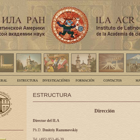
ERAL
ESTRUCTURA
INVESTIGACIÓNES
FORMACIÓN
CONTACTOS
MA
ESTRUCTURA
Dirección
Director del ILA
Ph.D.
Dmitriy Razumovskiy
Tel. (495) 953-46-39