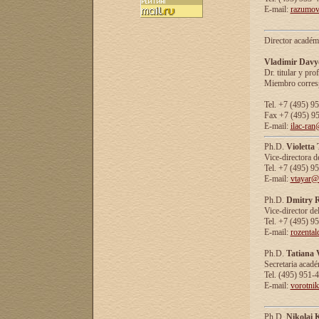
E-mail:
razumov
Director académ
Vladimir Davy
Dr. titular y prof
Miembro corresp
Tel. +7 (495) 9
Fax +7 (495) 9
E-mail:
ilac-ran
Ph.D.
Violetta
Vice-directora d
Tel. +7 (495) 9
E-mail:
vtayar@
Ph.D.
Dmitry R
Vice-director de
Tel. +7 (495) 9
E-mail:
rozenta
Ph.D.
Tatiana 
Secretaria acad
Tel. (495) 951-
E-mail:
vorotni
Ph.D.
Nikolai 