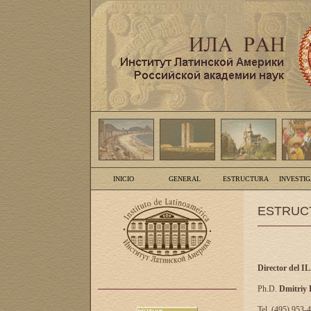
INICIO
GENERAL
ESTRUCTURA
INVESTI
ESTRUC
Director del I
Ph.D.
Dmitriy
Tel. (495) 953-