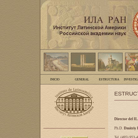
INICIO
GENERAL
ESTRUCTURA
INVESTI
ESTRUC
Director del I
Ph.D.
Dmitriy
Tel. (495) 953-