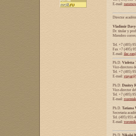
E-mail:
razumov
Director académ
Vladimir Davy
Dr. titular y prof
Miembro corresp
Tel. +7 (495) 9
Fax +7 (495) 9
E-mail:
ilac-ran
Ph.D.
Violetta
Vice-directora d
Tel. +7 (495) 9
E-mail:
vtayar@
Ph.D.
Dmitry R
Vice-director de
Tel. +7 (495) 9
E-mail:
rozenta
Ph.D.
Tatiana 
Secretaria acad
Tel. (495) 951-
E-mail:
vorotni
Ph.D.
Nikolai 