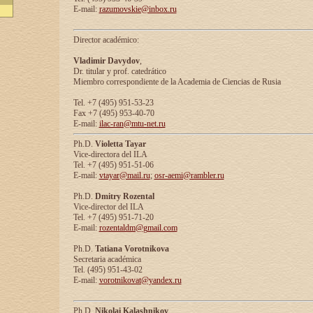
E-mail:
razumovskie@inbox.ru
Director académico:
Vladimir Davydov
,
Dr. titular y prof. catedrático
Miembro correspondiente de la Academia de Ciencias de Rusia
Tel. +7 (495) 951-53-23
Fax +7 (495) 953-40-70
E-mail:
ilac-ran@mtu-net.ru
Ph.D.
Violetta Tayar
Vice-directora del ILA
Tel. +7 (495) 951-51-06
E-mail:
vtayar@mail.ru
;
osr-aemi@rambler.ru
Ph.D.
Dmitry Rozental
Vice-director del ILA
Tel. +7 (495) 951-71-20
E-mail:
rozentaldm@gmail.com
Ph.D.
Tatiana Vorotnikova
Secretaria académica
Tel. (495) 951-43-02
E-mail:
vorotnikovat@yandex.ru
Ph.D.
Nikolai Kalashnikov