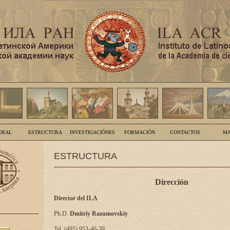
ERAL
ESTRUCTURA
INVESTIGACIÓNES
FORMACIÓN
CONTACTOS
MA
ESTRUCTURA
Dirección
Director del ILA
Ph.D.
Dmitriy Razumovskiy
Tel. (495) 953-46-39