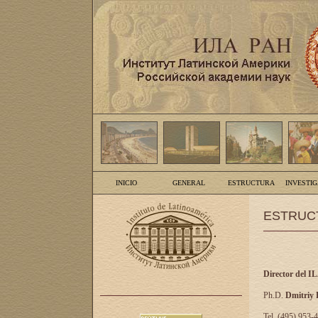
INICIO
GENERAL
ESTRUCTURA
INVESTI
ESTRUC
Director del I
Ph.D.
Dmitriy
Tel. (495) 953-