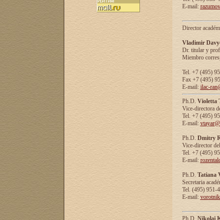
E-mail:
razumov
Director académ
Vladimir Davy
Dr. titular y prof
Miembro corresp
Tel. +7 (495) 9
Fax +7 (495) 9
E-mail:
ilac-ran
Ph.D.
Violetta
Vice-directora d
Tel. +7 (495) 9
E-mail:
vtayar@
Ph.D.
Dmitry R
Vice-director de
Tel. +7 (495) 9
E-mail:
rozenta
Ph.D.
Tatiana 
Secretaria acad
Tel. (495) 951-
E-mail:
vorotni
Ph.D.
Nikolai 