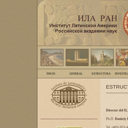
INICIO
GENERAL
ESTRUCTURA
INVESTI
ESTRUC
Director del I
Ph.D.
Dmitriy
Tel. (495) 953-