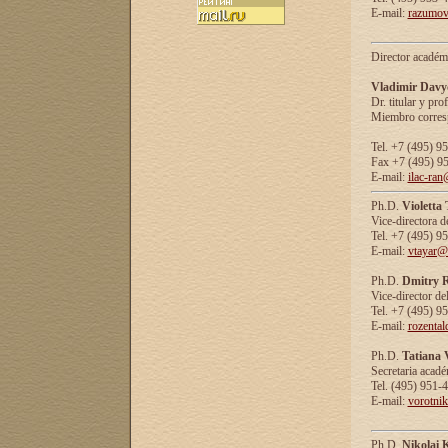
E-mail:
razumov
Director académ
Vladimir Davy
Dr. titular y prof
Miembro corresp
Tel. +7 (495) 9
Fax +7 (495) 9
E-mail:
ilac-ran
Ph.D.
Violetta
Vice-directora d
Tel. +7 (495) 9
E-mail:
vtayar@
Ph.D.
Dmitry R
Vice-director de
Tel. +7 (495) 9
E-mail:
rozenta
Ph.D.
Tatiana 
Secretaria acad
Tel. (495) 951-
E-mail:
vorotni
Ph.D.
Nikolai 