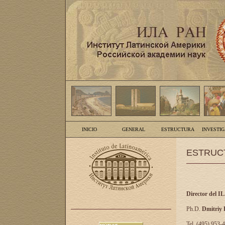
INICIO
GENERAL
ESTRUCTURA
INVESTI
ESTRUC
Director del I
Ph.D.
Dmitriy
Tel. (495) 953-