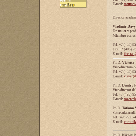
E-mail:
razumov
Director académ
Vladimir Davy
Dr. titular y prof
Miembro corresp
Tel. +7 (495) 9
Fax +7 (495) 9
E-mail:
ilac-ran
Ph.D.
Violetta
Vice-directora d
Tel. +7 (495) 9
E-mail:
vtayar@
Ph.D.
Dmitry R
Vice-director de
Tel. +7 (495) 9
E-mail:
rozenta
Ph.D.
Tatiana 
Secretaria acad
Tel. (495) 951-
E-mail:
vorotni
Ph.D.
Nikolai 