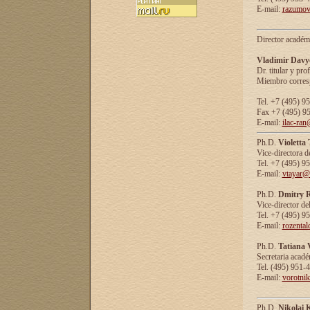
E-mail:
razumov
Director académ
Vladimir Davy
Dr. titular y prof
Miembro corresp
Tel. +7 (495) 9
Fax +7 (495) 9
E-mail:
ilac-ran
Ph.D.
Violetta
Vice-directora d
Tel. +7 (495) 9
E-mail:
vtayar@
Ph.D.
Dmitry R
Vice-director de
Tel. +7 (495) 9
E-mail:
rozenta
Ph.D.
Tatiana 
Secretaria acad
Tel. (495) 951-
E-mail:
vorotni
Ph.D.
Nikolai 