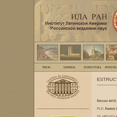
INICIO
GENERAL
ESTRUCTURA
INVESTI
ESTRUC
Director del I
Ph.D.
Dmitriy
Tel. (495) 953-