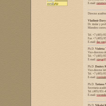
E-mail:
razumov
Director académ
Vladimir Davy
Dr. titular y prof
Miembro corresp
Tel. +7 (495) 9
Fax +7 (495) 9
E-mail:
ilac-ran
Ph.D.
Violetta
Vice-directora d
Tel. +7 (495) 9
E-mail:
vtayar@
Ph.D.
Dmitry R
Vice-director de
Tel. +7 (495) 9
E-mail:
rozenta
Ph.D.
Tatiana 
Secretaria acad
Tel. (495) 951-
E-mail:
vorotni
Ph.D.
Nikolai 