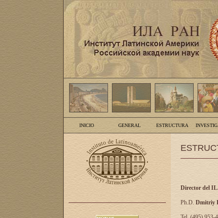
INICIO
GENERAL
ESTRUCTURA
INVESTI
ESTRUC
Director del I
Ph.D.
Dmitriy
Tel. (495) 953-