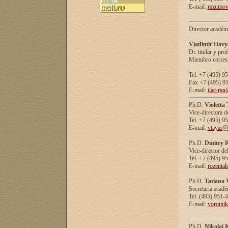
E-mail:
razumov
Director académ
Vladimir Davy
Dr. titular y prof
Miembro corresp
Tel. +7 (495) 9
Fax +7 (495) 9
E-mail:
ilac-ran
Ph.D.
Violetta
Vice-directora d
Tel. +7 (495) 9
E-mail:
vtayar@
Ph.D.
Dmitry R
Vice-director de
Tel. +7 (495) 9
E-mail:
rozenta
Ph.D.
Tatiana 
Secretaria acad
Tel. (495) 951-
E-mail:
vorotni
Ph.D.
Nikolai 