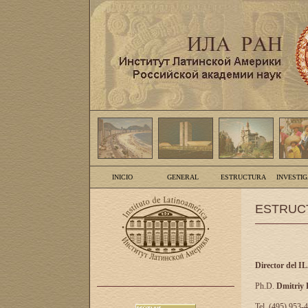
INICIO
GENERAL
ESTRUCTURA
INVESTI
ESTRUC
Director del I
Ph.D.
Dmitriy
Tel. (495) 953-