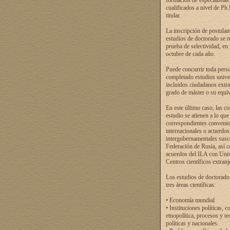
formación de especialistas
cualificados a nivel de Ph
titular.
La inscripción de postulan
estudios de doctorado se r
prueba de selectividad, en
octubre de cada año.
Puede concurrir toda pers
completado estudios univer
incluidos ciudadanos extr
grado de máster o su equiv
En este último caso, las c
estudio se atienen a lo que
correspondientes conveni
internacionales o acuerdos
intergubernamentales suscr
Federación de Rusia, así 
acuerdos del ILA con Uni
Centros científicos extranj
Los estudios de doctorado
tres áreas científicas:
• Economía mundial
• Instituciones políticas, c
etnopolítica, procesos y te
políticas y nacionales.