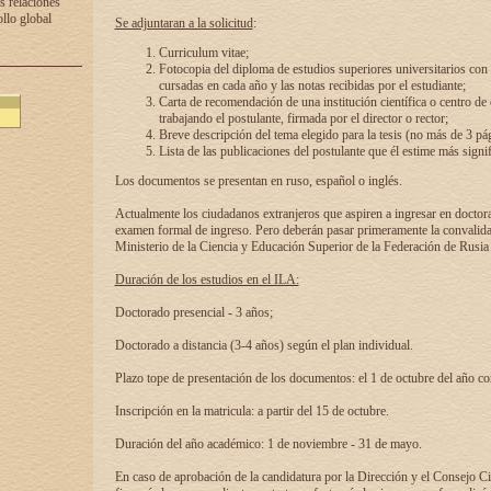
s relaciones
ollo global
Se adjuntaran a la solicitud
:
Curriculum vitae;
Fotocopia del diploma de estudios superiores universitarios con l
cursadas en cada año y las notas recibidas por el estudiante;
Carta de recomendación de una institución científica o centro de
trabajando el postulante, firmada por el director o rector;
Breve descripción del tema elegido para la tesis (no más de 3 pá
Lista de las publicaciones del postulante que él estime más signif
Los documentos se presentan en ruso, español o inglés.
Actualmente los ciudadanos extranjeros que aspiren a ingresar en doctor
examen formal de ingreso. Pero deberán pasar primeramente la convalidac
Ministerio de la Ciencia y Educación Superior de la Federación de Rusia
Duración de los estudios en el ILA:
Doctorado presencial - 3 años;
Doctorado a distancia (3-4 años) según el plan individual.
Plazo tope de presentación de los documentos: el 1 de octubre del año co
Inscripción en la matricula: a partir del 15 de octubre.
Duración del año académico: 1 de noviembre - 31 de mayo.
En caso de aprobación de la candidatura por la Dirección y el Consejo Ci