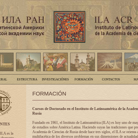
ERAL
ESTRUCTURA
INVESTIGACIÓNES
FORMACIÓN
CONTACTOS
MA
FORMACIÓN
Cursos de Doctorado en el Instituto de Latinoamérica de la Academ
Rusia
Fundado en 1961, el Instituto de Latinoamérica (ILA) es hoy uno de ma
ENTES
de estudios sobre América Latina. Haciendo suyas las tradiciones que pre
Academia de Ciencias de Rusia desde hace tres siglos, el ILA se orienta a
 ILA es la
multifacética de los diversos problemas en sus dimensiones de actualidad