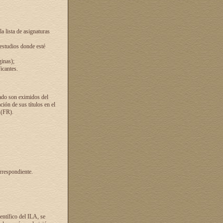
a lista de asignaturas
 estudios donde esté
ginas);
icantes.
ado son eximidos del
ión de sus títulos en el
 (FR).
rrespondiente.
entífico del ILA, se