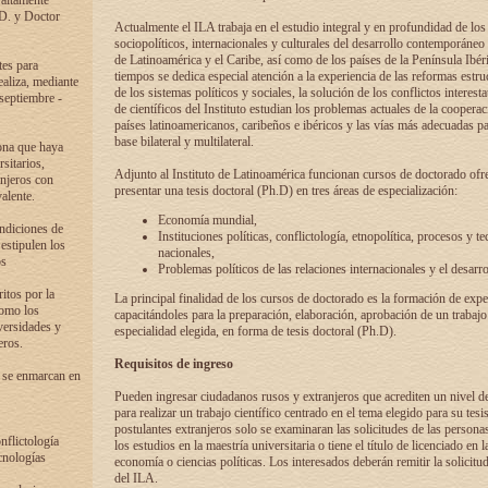
 altamente
.D. y Doctor
Actualmente el ILA trabaja en el estudio integral y en profundidad de lo
sociopolíticos, internacionales y culturales del desarrollo contemporáneo
de Latinoamérica y el Caribe, así como de los países de la Península Ibér
tes para
tiempos se dedica especial atención a la experiencia de las reformas estru
ealiza, mediante
de los sistemas políticos y sociales, la solución de los conflictos interest
 septiembre -
de científicos del Instituto estudian los problemas actuales de la coopera
países latinoamericanos, caribeños e ibéricos y las vías más adecuadas pa
base bilateral y multilateral.
ona que haya
sitarios,
Adjunto al Instituto de Latinoamérica funcionan cursos de doctorado ofre
anjeros con
presentar una tesis doctoral (Ph.D) en tres áreas de especialización:
alente.
Economía mundial,
ondiciones de
Instituciones políticas, conflictología, etnopolítica, procesos y te
 estipulen los
nacionales,
os
Problemas políticos de las relaciones internacionales y el desarro
itos por la
La principal finalidad de los cursos de doctorado es la formación de expe
como los
capacitándoles para la preparación, elaboración, aprobación de un trabajo
versidades y
especialidad elegida, en forma de tesis doctoral (Ph.D).
eros.
Requisitos de ingreso
 se enmarcan en
Pueden ingresar ciudadanos rusos y extranjeros que acrediten un nivel d
para realizar un trabajo científico centrado en el tema elegido para su tesis
postulantes extranjeros solo se examinaran las solicitudes de las persona
onflictología
los estudios en la maestría universitaria o tiene el título de licenciado en l
cnologías
economía o ciencias políticas. Los interesados deberán remitir la solicitu
del ILA.