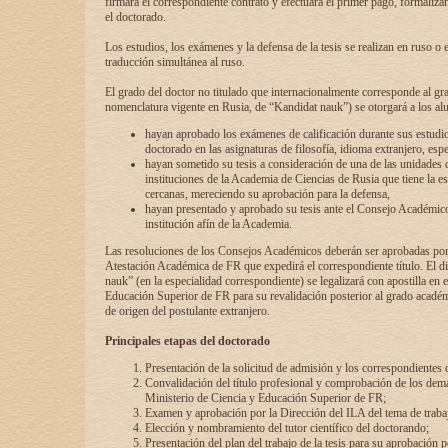
firmará el correspondiente contrato y efectuará el primer pago, formaliz
el doctorado.
Los estudios, los exámenes y la defensa de la tesis se realizan en ruso o 
traducción simultánea al ruso.
El grado del doctor no titulado que internacionalmente corresponde al gr
nomenclatura vigente en Rusia, de “Kandidat nauk”) se otorgará a los a
hayan aprobado los exámenes de calificación durante sus estudio
doctorado en las asignaturas de filosofía, idioma extranjero, espe
hayan sometido su tesis a consideración de una de las unidades 
instituciones de la Academia de Ciencias de Rusia que tiene la es
cercanas, mereciendo su aprobación para la defensa,
hayan presentado y aprobado su tesis ante el Consejo Académico
institución afín de la Academia.
Las resoluciones de los Consejos Académicos deberán ser aprobadas por
Atestación Académica de FR que expedirá el correspondiente título. El 
nauk” (en la especialidad correspondiente) se legalizará con apostilla en 
Educación Superior de FR para su revalidación posterior al grado académ
de origen del postulante extranjero.
Principales etapas del doctorado
Presentación de la solicitud de admisión y los correspondientes
Convalidación del título profesional y comprobación de los dem
Ministerio de Ciencia y Educación Superior de FR;
Examen y aprobación por la Dirección del ILA del tema de trabaj
Elección y nombramiento del tutor científico del doctorando;
Presentación del plan del trabajo de la tesis para su aprobación 