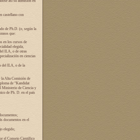
ándose así su admisión en
en castellano con
ado de Ph.D. (o, según la
lumnos que:
s en los cursos de
cialidad elegida,
del ILA, o de otras
pecialización en ciencias
 del ILA, o de la
 la Alta Comisión de
diploma de “Kandidat
el Ministerio de Ciencia y
ico de Ph. D. en el país
 documentos;
ás documentos en el
o elegido;
por el Consejo Científico