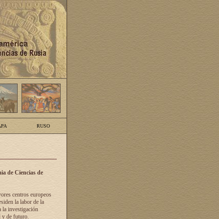
PA
RUSO
ia de Ciencias de
yores centros europeos
siden la labor de la
 la investigación
 y de futuro.