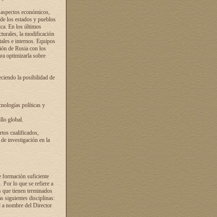
s aspectos económicos,
 de los estados y pueblos
ica. En los últimos
cturales, la modificación
atales e internos. Equipos
ción de Rusia con los
ra optimizarla sobre
ciendo la posibilidad de
cnologías políticas y
llo global.
rtos cualificados,
 de investigación en la
e formación suficiente
. Por lo que se refiere a
s que tienen terminados
as siguientes disciplinas:
d a nombre del Director