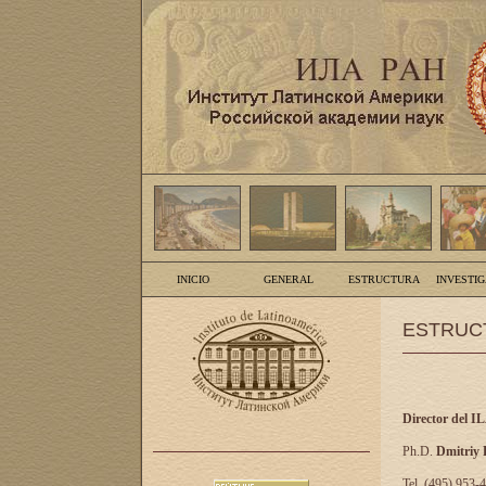
INICIO
GENERAL
ESTRUCTURA
INVESTI
ESTRUC
Director del I
Ph.D.
Dmitriy
Tel. (495) 953-