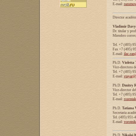
E-mail:
razumov
Director académ
Vladimir Davy
Dr. titular y prof
Miembro corresp
Tel. +7 (495) 9
Fax +7 (495) 9
E-mail:
ilac-ran
Ph.D.
Violetta
Vice-directora d
Tel. +7 (495) 9
E-mail:
vtayar@
Ph.D.
Dmitry R
Vice-director de
Tel. +7 (495) 9
E-mail:
rozenta
Ph.D.
Tatiana 
Secretaria acad
Tel. (495) 951-
E-mail:
vorotni
Ph.D.
Nikolai 