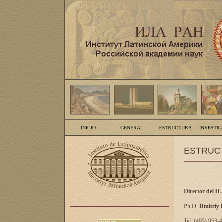
INICIO
GENERAL
ESTRUCTURA
INVESTI
ESTRUC
Director del I
Ph.D.
Dmitriy
Tel. (495) 953-