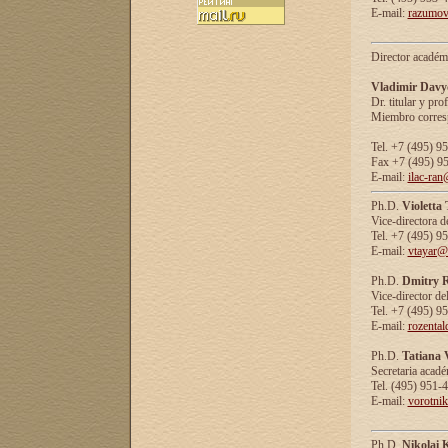
E-mail:
razumov
Director académ
Vladimir Davy
Dr. titular y prof
Miembro corresp
Tel. +7 (495) 9
Fax +7 (495) 9
E-mail:
ilac-ran
Ph.D.
Violetta
Vice-directora d
Tel. +7 (495) 9
E-mail:
vtayar@
Ph.D.
Dmitry R
Vice-director de
Tel. +7 (495) 9
E-mail:
rozenta
Ph.D.
Tatiana 
Secretaria acad
Tel. (495) 951-
E-mail:
vorotni
Ph.D.
Nikolai 