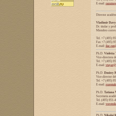
E-mail:
razumov
Director académ
Vladimir Davy
Dr. titular y prof
Miembro corresp
Tel. +7 (495) 9
Fax +7 (495) 9
E-mail:
ilac-ran
Ph.D.
Violetta
Vice-directora d
Tel. +7 (495) 9
E-mail:
vtayar@
Ph.D.
Dmitry R
Vice-director de
Tel. +7 (495) 9
E-mail:
rozenta
Ph.D.
Tatiana 
Secretaria acad
Tel. (495) 951-
E-mail:
vorotni
Ph.D.
Nikolai 