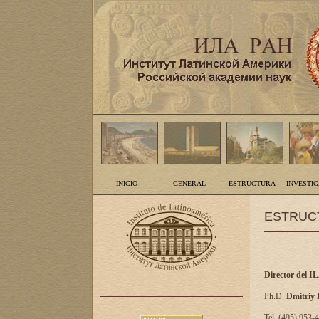
INICIO
GENERAL
ESTRUCTURA
INVESTI
ESTRUC
Director del I
Ph.D.
Dmitriy
Tel. (495) 953-