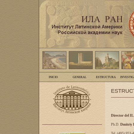
INICIO
GENERAL
ESTRUCTURA
INVESTI
ESTRUC
Director del I
Ph.D.
Dmitriy
Tel. (495) 953-