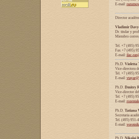
E-mail:
razumov
Director académ
Vladimir Davy
Dr. titular y prof
Miembro corresp
Tel. +7 (495) 9
Fax +7 (495) 9
E-mail:
ilac-ran
Ph.D.
Violetta
Vice-directora d
Tel. +7 (495) 9
E-mail:
vtayar@
Ph.D.
Dmitry R
Vice-director de
Tel. +7 (495) 9
E-mail:
rozenta
Ph.D.
Tatiana 
Secretaria acad
Tel. (495) 951-
E-mail:
vorotni
Ph.D.
Nikolai 