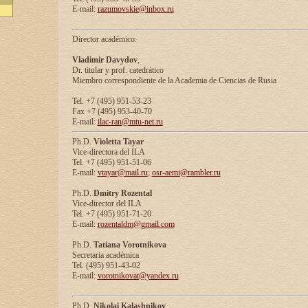
E-mail:
razumovskie@inbox.ru
Director académico:
Vladimir Davydov
,
Dr. titular y prof. catedrático
Miembro correspondiente de la Academia de Ciencias de Rusia
Tel. +7 (495) 951-53-23
Fax +7 (495) 953-40-70
E-mail:
ilac-ran@mtu-net.ru
Ph.D.
Violetta Tayar
Vice-directora del ILA
Tel. +7 (495) 951-51-06
E-mail:
vtayar@mail.ru
;
osr-aemi@rambler.ru
Ph.D.
Dmitry Rozental
Vice-director del ILA
Tel. +7 (495) 951-71-20
E-mail:
rozentaldm@gmail.com
Ph.D.
Tatiana Vorotnikova
Secretaria académica
Tel. (495) 951-43-02
E-mail:
vorotnikovat@yandex.ru
Ph.D.
Nikolai Kalashnikov