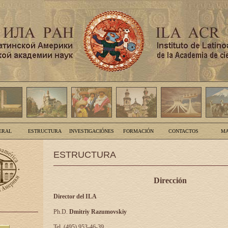
ERAL
ESTRUCTURA
INVESTIGACIÓNES
FORMACIÓN
CONTACTOS
MA
ESTRUCTURA
Dirección
Director del ILA
Ph.D.
Dmitriy Razumovskiy
Tel. (495) 953-46-39