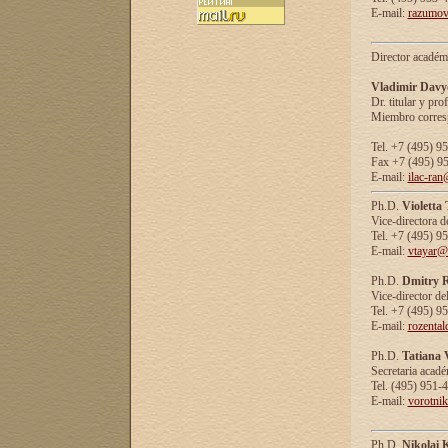
E-mail:
razumov
Director académ
Vladimir Davy
Dr. titular y prof
Miembro corresp
Tel. +7 (495) 9
Fax +7 (495) 9
E-mail:
ilac-ran
Ph.D.
Violetta
Vice-directora d
Tel. +7 (495) 9
E-mail:
vtayar@
Ph.D.
Dmitry R
Vice-director de
Tel. +7 (495) 9
E-mail:
rozenta
Ph.D.
Tatiana 
Secretaria acad
Tel. (495) 951-
E-mail:
vorotni
Ph.D.
Nikolai 