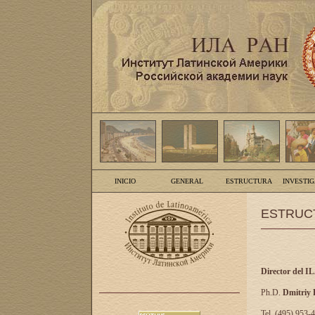
INICIO
GENERAL
ESTRUCTURA
INVESTI
ESTRUC
Director del I
Ph.D.
Dmitriy
Tel. (495) 953-