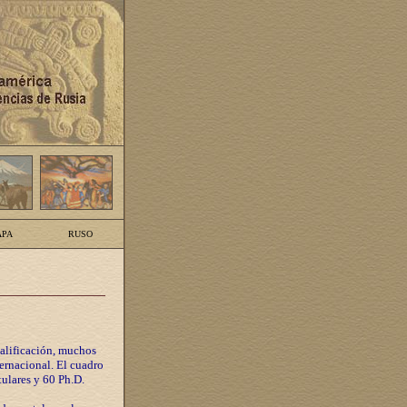
PA
RUSO
calificación, muchos
ternacional. El cuadro
tulares y 60 Ph.D.