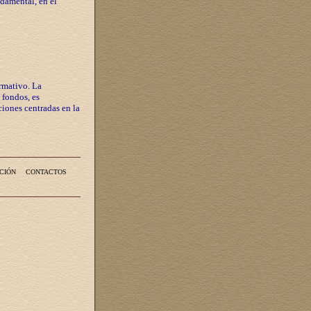
ndamental, en el
rmativo. La
 fondos, es
iones centradas en la
CIÓN
CONTACTOS