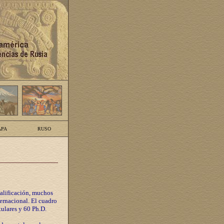
PA
RUSO
calificación, muchos
ternacional. El cuadro
tulares y 60 Ph.D.