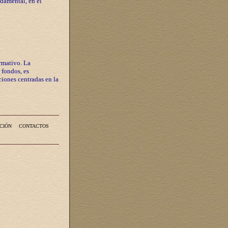
ndamental, en el
rmativo. La
 fondos, es
iones centradas en la
CIÓN
CONTACTOS