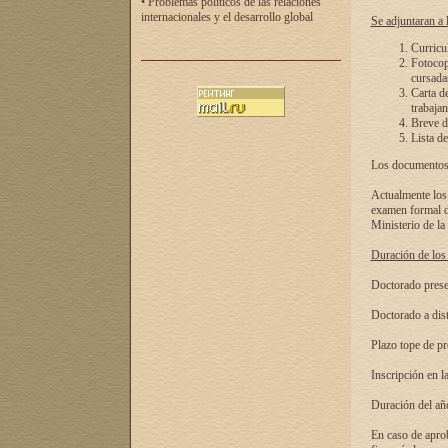
• Problemas políticos de las relaciones
internacionales y el desarrollo global
Se adjuntaran a l
Curricu
Fotocopi
cursadas
Carta d
trabajan
Breve de
Lista de
Los documentos 
Actualmente los 
examen formal de
Ministerio de la
Duración de los 
Doctorado presen
Doctorado a dist
Plazo tope de pr
Inscripción en la
Duración del añ
En caso de aprob