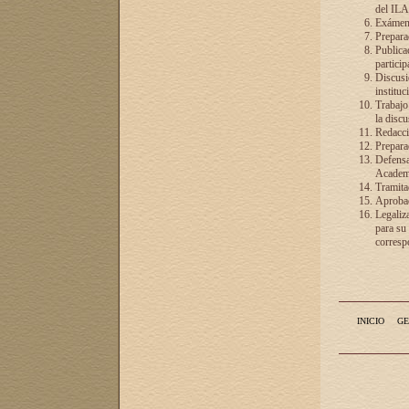
del ILA
Exámenes
Preparac
Publicac
particip
Discusió
instituc
Trabajo
la discu
Redacció
Preparac
Defensa 
Academia
Tramita
Aprobac
Legaliz
para su
correspo
INICIO
GE