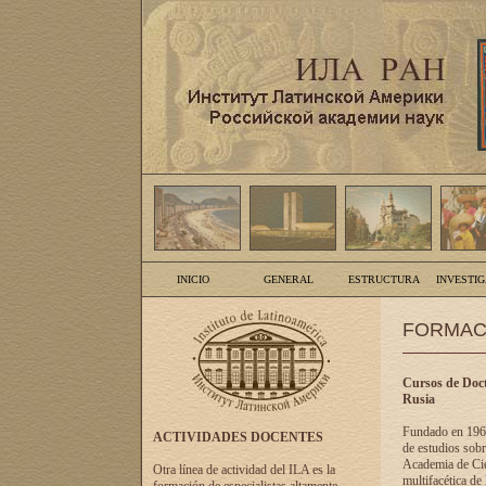
INICIO
GENERAL
ESTRUCTURA
INVESTI
FORMAC
Cursos de Doct
Rusia
Fundado en 1961
ACTIVIDADES DOCENTES
de estudios sobr
Academia de Cien
Otra línea de actividad del ILA es la
multifacética de