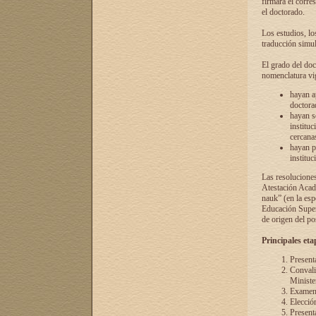
firmará el corre
el doctorado.
Los estudios, lo
traducción simul
El grado del doc
nomenclatura vi
hayan a
doctorad
hayan s
instituc
cercana
hayan p
instituc
Las resolucione
Atestación Acad
nauk” (en la esp
Educación Superi
de origen del po
Principales eta
Present
Convali
Ministe
Examen 
Elecció
Presenta