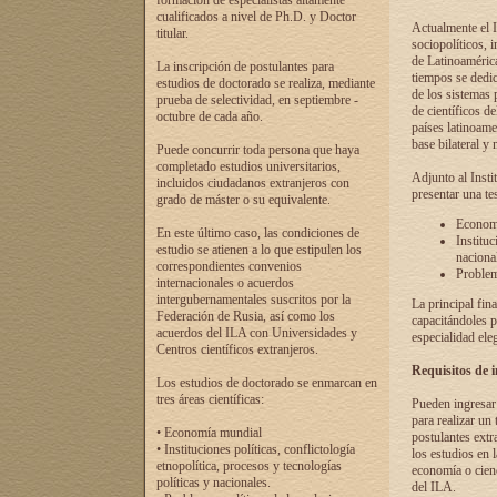
formación de especialistas altamente
cualificados a nivel de Ph.D. y Doctor
Actualmente el I
titular.
sociopolíticos, 
de Latinoamérica
La inscripción de postulantes para
tiempos se dedic
estudios de doctorado se realiza, mediante
de los sistemas p
prueba de selectividad, en septiembre -
de científicos d
octubre de cada año.
países latinoame
base bilateral y m
Puede concurrir toda persona que haya
completado estudios universitarios,
Adjunto al Insti
incluidos ciudadanos extranjeros con
presentar una te
grado de máster o su equivalente.
Economí
En este último caso, las condiciones de
Instituc
estudio se atienen a lo que estipulen los
naciona
correspondientes convenios
Problema
internacionales o acuerdos
intergubernamentales suscritos por la
La principal fin
Federación de Rusia, así como los
capacitándoles p
acuerdos del ILA con Universidades y
especialidad ele
Centros científicos extranjeros.
Requisitos de 
Los estudios de doctorado se enmarcan en
tres áreas científicas:
Pueden ingresar 
para realizar un 
• Economía mundial
postulantes extr
• Instituciones políticas, conflictología
los estudios en l
etnopolítica, procesos y tecnologías
economía o cienc
políticas y nacionales.
del ILA.