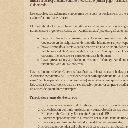
firmará el correspondiente contrato y efectuará el primer pago, formaliz
el doctorado.
Los estudios, los exámenes y la defensa de la tesis se realizan en ruso o 
traducción simultánea al ruso.
El grado del doctor no titulado que internacionalmente corresponde al gr
nomenclatura vigente en Rusia, de “Kandidat nauk”) se otorgará a los a
hayan aprobado los exámenes de calificación durante sus estudio
doctorado en las asignaturas de filosofía, idioma extranjero, espe
hayan sometido su tesis a consideración de una de las unidades 
instituciones de la Academia de Ciencias de Rusia que tiene la es
cercanas, mereciendo su aprobación para la defensa,
hayan presentado y aprobado su tesis ante el Consejo Académico
institución afín de la Academia.
Las resoluciones de los Consejos Académicos deberán ser aprobadas por
Atestación Académica de FR que expedirá el correspondiente título. El 
nauk” (en la especialidad correspondiente) se legalizará con apostilla en 
Educación Superior de FR para su revalidación posterior al grado académ
de origen del postulante extranjero.
Principales etapas del doctorado
Presentación de la solicitud de admisión y los correspondientes
Convalidación del título profesional y comprobación de los dem
Ministerio de Ciencia y Educación Superior de FR;
Examen y aprobación por la Dirección del ILA del tema de trabaj
Elección y nombramiento del tutor científico del doctorando;
Presentación del plan del trabajo de la tesis para su aprobación 