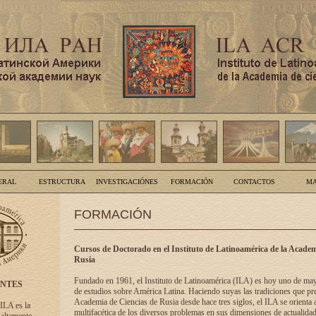
ERAL
ESTRUCTURA
INVESTIGACIÓNES
FORMACIÓN
CONTACTOS
MA
FORMACIÓN
Cursos de Doctorado en el Instituto de Latinoamérica de la Academ
Rusia
Fundado en 1961, el Instituto de Latinoamérica (ILA) es hoy uno de ma
ENTES
de estudios sobre América Latina. Haciendo suyas las tradiciones que pre
Academia de Ciencias de Rusia desde hace tres siglos, el ILA se orienta a
 ILA es la
multifacética de los diversos problemas en sus dimensiones de actualidad