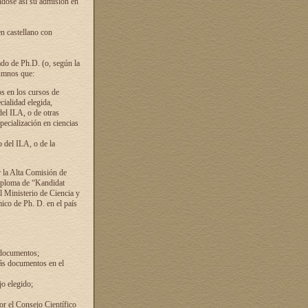
ándose así su admisión en
en castellano con
ado de Ph.D. (o, según la
lumnos que:
s en los cursos de
cialidad elegida,
del ILA, o de otras
pecialización en ciencias
 del ILA, o de la
 la Alta Comisión de
diploma de “Kandidat
el Ministerio de Ciencia y
ico de Ph. D. en el país
 documentos;
ás documentos en el
o elegido;
por el Consejo Científico