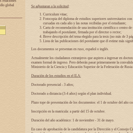
s relaciones
ollo global
Se adjuntaran a la solicitud
:
Curriculum vitae;
Fotocopia del diploma de estudios superiores universitarios con l
cursadas en cada año y las notas recibidas por el estudiante;
Carta de recomendación de una institución científica o centro de
trabajando el postulante, firmada por el director o rector;
Breve descripción del tema elegido para la tesis (no más de 3 pá
Lista de las publicaciones del postulante que él estime más signif
Los documentos se presentan en ruso, español o inglés.
Actualmente los ciudadanos extranjeros que aspiren a ingresar en doctor
examen formal de ingreso. Pero deberán pasar primeramente la convalidac
Ministerio de la Ciencia y Educación Superior de la Federación de Rusia
Duración de los estudios en el ILA:
Doctorado presencial - 3 años;
Doctorado a distancia (3-4 años) según el plan individual.
Plazo tope de presentación de los documentos: el 1 de octubre del año co
Inscripción en la matricula: a partir del 15 de octubre.
Duración del año académico: 1 de noviembre - 31 de mayo.
En caso de aprobación de la candidatura por la Dirección y el Consejo Ci