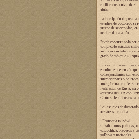
formación de especialistas
cualificados a nivel de Ph
titular.
La inscripción de postulan
estudios de doctorado se r
prueba de selectividad, en
octubre de cada año.
Puede concurrir toda pers
completado estudios univer
incluidos ciudadanos extr
grado de máster o su equiv
En este último caso, las c
estudio se atienen a lo que
correspondientes conveni
internacionales o acuerdos
intergubernamentales suscr
Federación de Rusia, así 
acuerdos del ILA con Uni
Centros científicos extranj
Los estudios de doctorado
tres áreas científicas:
• Economía mundial
• Instituciones políticas, c
etnopolítica, procesos y te
políticas y nacionales.