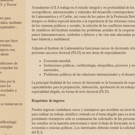
 altamente
.D. y Doctor
Actualmente el ILA trabaja en el estudio integral y en profundidad de lo
sociopolíticos, internacionales y culturales del desarrollo contemporáneo
de Latinoamérica y el Caribe, así como de los países de la Península Ibér
tes para
tiempos se dedica especial atención a la experiencia de las reformas estru
ealiza, mediante
de los sistemas políticos y sociales, la solución de los conflictos interest
 septiembre -
de científicos del Instituto estudian los problemas actuales de la coopera
países latinoamericanos, caribeños e ibéricos y las vías más adecuadas pa
base bilateral y multilateral.
ona que haya
sitarios,
Adjunto al Instituto de Latinoamérica funcionan cursos de doctorado ofre
anjeros con
presentar una tesis doctoral (Ph.D) en tres áreas de especialización:
alente.
Economía mundial,
ondiciones de
Instituciones políticas, conflictología, etnopolítica, procesos y te
 estipulen los
nacionales,
os
Problemas políticos de las relaciones internacionales y el desarro
itos por la
La principal finalidad de los cursos de doctorado es la formación de expe
como los
capacitándoles para la preparación, elaboración, aprobación de un trabajo
versidades y
especialidad elegida, en forma de tesis doctoral (Ph.D).
eros.
Requisitos de ingreso
 se enmarcan en
Pueden ingresar ciudadanos rusos y extranjeros que acrediten un nivel d
para realizar un trabajo científico centrado en el tema elegido para su tesis
postulantes extranjeros solo se examinaran las solicitudes de las persona
onflictología
los estudios en la maestría universitaria o tiene el título de licenciado en l
cnologías
economía o ciencias políticas. Los interesados deberán remitir la solicitu
del ILA.