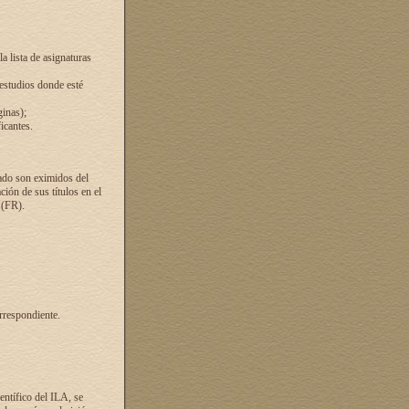
a lista de asignaturas
 estudios donde esté
ginas);
icantes.
ado son eximidos del
ión de sus títulos en el
 (FR).
rrespondiente.
entífico del ILA, se