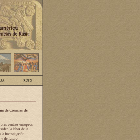
PA
RUSO
ia de Ciencias de
yores centros europeos
siden la labor de la
 la investigación
 y de futuro.