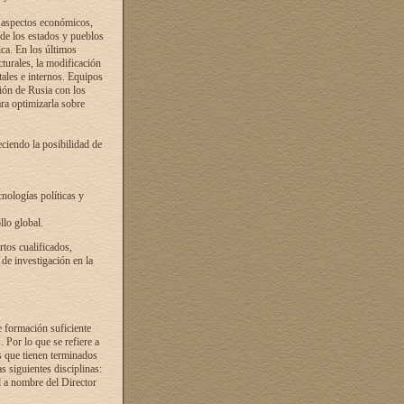
s aspectos económicos,
 de los estados y pueblos
ica. En los últimos
cturales, la modificación
atales e internos. Equipos
ción de Rusia con los
ra optimizarla sobre
ciendo la posibilidad de
cnologías políticas y
llo global.
rtos cualificados,
 de investigación en la
e formación suficiente
. Por lo que se refiere a
s que tienen terminados
as siguientes disciplinas:
d a nombre del Director