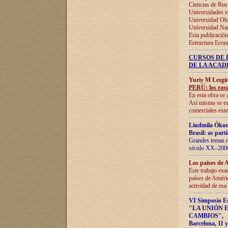
Ciencias de Rus
Universidades e
Universidad Obe
Universidad Na
Esta publicación
Estructura Econ
CURSOS DE 
DE LA ACAD
Yuriy M Lezgi
PERÚ: los rasg
En esta obra se 
Así mismo se est
comerciales exte
Liudmila Ókun
Brasil: as part
Grandes temas da
século XX–2006
Los países de 
Este trabajo exa
países de Améric
actividad de esa
VI Simposio E
"LA UNIÓN 
CAMBIOS"
,
Barcelona, 11 y