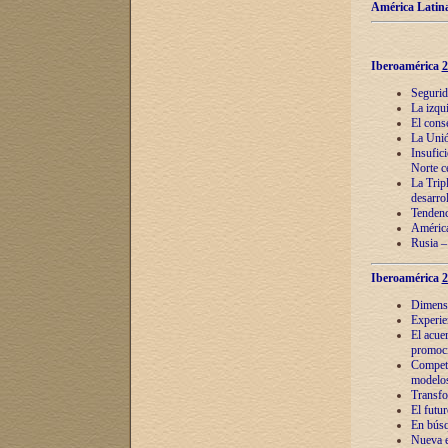
América Latina
Iberoamérica
2
Segurid
La izqu
El cons
La Unió
Insufic
Norte c
La Tripl
desarro
Tendenci
América
Rusia –
Iberoamérica
2
Dimensió
Experie
El acue
promoci
Competi
modelos
Transfo
El futu
En búsq
Nueva e