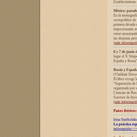
Establecimiento
México: parado
En la monografía
sociopolítico de
primera década d
impresionante a
viene arrastrand
las disputas pe
(
más informaci
6 y 7 de junio 
lugar el X Simp
España y Rusia"
Rusia y España 
(Vladímir Davyd
El libro recoge 
“Superación de l
organizado por e
Ciencias de Rus
Surerior de Inve
(
más informaci
Países ibéricos
Irina Sinélschik
La práctica esp
información>>