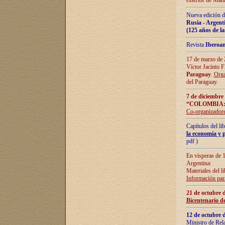
exterior de Madr
Nueva edición d
Rusia - Argent
(125 años de la
Revista
Iberoa
17 de marzo de 2
Víctor Jacinto 
Paraguay
.
Orga
del Paraguay.
7 de diciembre
“COLOMBIA:
Co-organizador
Capítulos del l
la economía y p
pdf )
En vísperas de 1
Argentina:
Materiales del li
Información para
21 de octubre 
Bicentenario d
12 de octubre 
Ministro de Rel