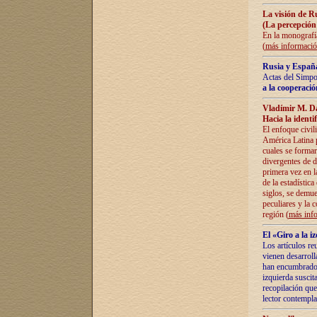
La visión de R
(La percepción
En la monografía
(
más informaci
Rusia y España
Actas del Simpo
a la cooperació
Vladímir M. D
Hacia la identi
El enfoque civil
América Latina pa
cuales se formar
divergentes de d
primera vez en l
de la estadística
siglos, se demue
peculiares y la 
región (
más inf
El «Giro a la 
Los artículos re
vienen desarroll
han encumbrado e
izquierda suscita
recopilación que
lector contempla