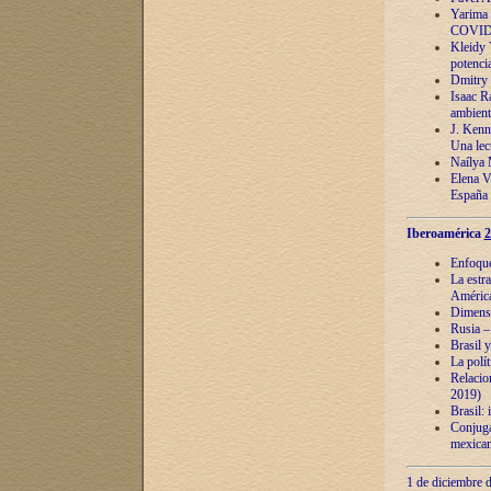
Yarima 
COVID
Kleidy 
potenci
Dmitry 
Isaac Ra
ambient
J. Kenn
Una lect
Naílya 
Elena 
España
Iberoamérica
2
Enfoques
La estr
América
Dimensi
Rusia – 
Brasil y
La polí
Relacion
2019)
Brasil: 
Conjugac
mexican
1 de diciembre d