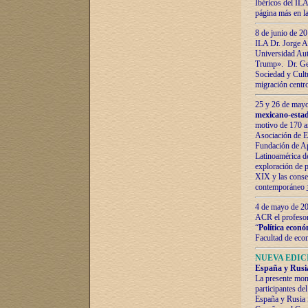
Ibéricos del ILA
página más en la
8 de junio de 20
ILA Dr. Jorge Al
Universidad Aut
Trump». Dr. Ger
Sociedad y Cultu
migración centr
25 y 26 de mayo 
mexicano-estad
motivo de 170 a
Asociación de E
Fundación de Ap
Latinoamérica d
exploración de p
XIX y las consec
contemporáneo
4 de mayo de 201
ACR el profeso
“
Política econó
Facultad de eco
NUEVA EDICI
España y Rusia 
La presente mono
participantes d
España y Rusia f