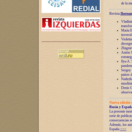
de la m
Revista
Iberoam
Vladímir
transfo
María E
inversi
Violett
diverge
Zbignie
Antón S
estrateg
Ilya A.
pandem
Sergey 
países 
Nadezhd
muslími
Denis G
observac
Nueva edición 
Rusia y España
La presente mono
serie de publica
consecuencias e
Además, los auto
España
>>>