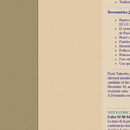
Tradici
Iberoamérica
2
Repercu
EE.UU
El sist
de Rusi
Brasil 
Partidos
Identida
Polític
Relacio
Foro de
Una apr
Pyotr Yakovlev,
electoral marath
candidate of the
December 10, and
economic ones. C
A.Fernandez on t
NUEVA EDICI
Cuba Sí! 60 Añ
La base de la pr
conferencia cien