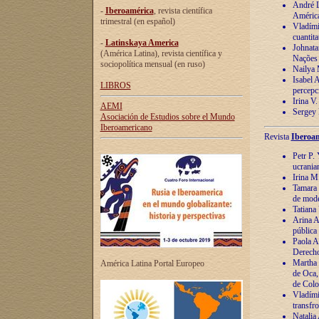
André Lu
-
Iberoamérica
, revista científica
América
trimestral (en español)
Vladímir
cuantita
-
Latinskaya America
Johnata
(América Latina), revista científica y
Nações
sociopolítica mensual (en ruso)
Nailya 
Isabel 
LIBROS
percepc
Irina V
AEMI
Sergey 
Asociación de Estudios sobre el Mundo
Iberoamericano
Revista
Iberoam
Petr P. 
ucrania
Irina M
Tamara 
de mode
Tatiana
Arina A
pública
Paola A
Derecho
Martha 
América Latina Portal Europeo
de Oca,
de Colo
Vladími
transfro
Natalia