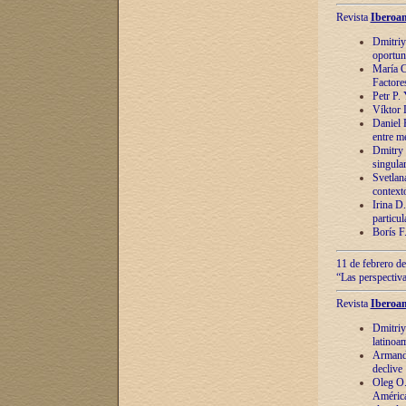
Revista
Iberoam
Dmitriy
oportun
María C
Factore
Petr P.
Víktor 
Daniel 
entre m
Dmitry 
singula
Svetlan
context
Irina D
particul
Borís F
11 de febrero de
“Las perspectiva
Revista
Iberoam
Dmitriy
latinoa
Armando
declive
Oleg O.
América