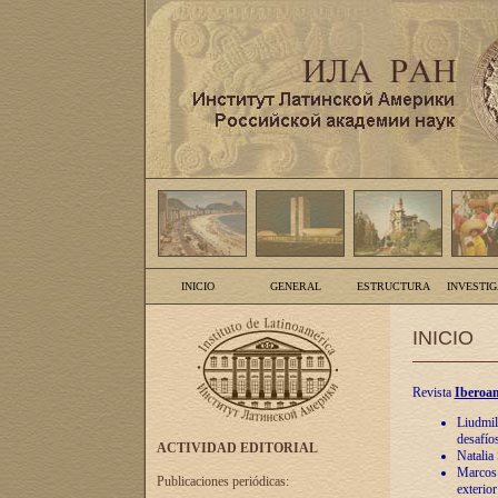
INICIO
GENERAL
ESTRUCTURA
INVESTI
INICIO
Revista
Iberoam
Liudmil
desafíos
ACTIVIDAD EDITORIAL
Natalia
Marcos A
Publicaciones periódicas:
exterio