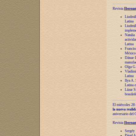
Revista
Iberoam
Liudmil
Latina
Liudmil
impleme
Natalia
activida
Latina
Francis
México 
Dánae D
manufac
Olga G.
Vladími
Latina
Ilya A.
Latina 
Lázar S.
brasile
El miércoles 28 
la nueva reali
aniversario del
Revista
Iberoam
Sergéy 
Pável A