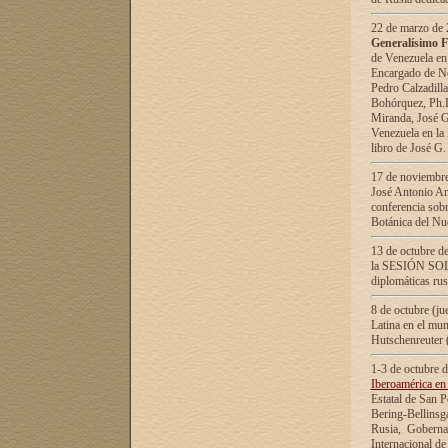
22 de marzo de 2
Generalísimo F
de Venezuela en
Encargado de Neg
Pedro Calzadilla
Bohórquez, Ph.D.
Miranda, José G
Venezuela en la 
libro de José G
17 de noviembre
José Antonio Am
conferencia sobr
Botánica del Nu
13 de octubre de
la SESIÓN SOLEM
diplomáticas rus
8 de octubre (j
Latina en el mun
Hutschenreuter 
1-3 de octubre 
Iberoamérica en 
Estatal de San P
Bering-Bellinsg
Rusia, Gobernac
Internacional de