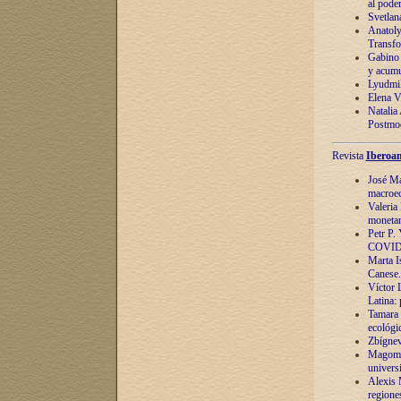
al pode
Svetlan
Anatoly
Transfo
Gabino 
y acumu
Lyudmil
Elena V.
Natalia
Postmod
Revista
Iberoam
José Ma
macroec
Valeria
monetari
Petr P.
COVID
Marta Is
Canese. 
Víctor 
Latina:
Tamara 
ecológi
Zbígnev
Magomed
univers
Alexis 
regiones