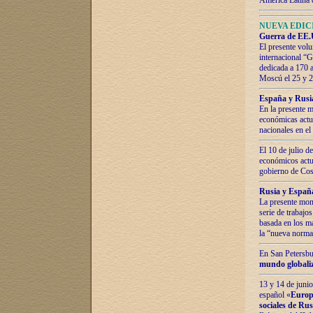
América Latina 
NUEVA EDICI
Guerra de EE.U
El presente volu
internacional “
dedicada a 170 
Moscú el 25 y 
España y Rusia:
En la presente m
económicas actua
nacionales en el
El 10 de julio d
económicos actua
gobierno de Cost
Rusia y España
La presente mono
serie de trabajo
basada en los ma
la “nueva norma
En San Petersbur
mundo globaliza
13 y 14 de junio
español «
Europa
sociales de Ru