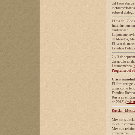
del Foro abarca 
iberoamericanos 
sobre el diálogo 
El dia de 17 de 
Interninstitucio
tendencias”.
La ponente inv
de Morelos, Méx
El caso de mate
Estudios Polític
2 y 3 de septie
desarrollo en de
Latinoamérica (
Programa del S
Crisis mundial
El libro recoge 
crisis como fen
Estudios Ibérico
Rusia en el Rei
de 2013) (
más i
Russian–Mexican
Mexico is a rela
much in common i
Mexican relation
improvement. In 