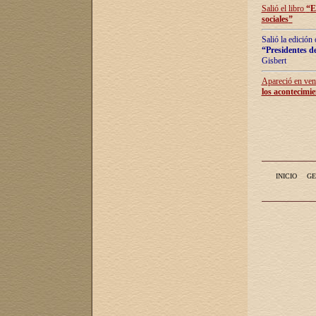
Salió el libro
“
E
sociales
”
Salió la edición
“Presidentes de
Gisbert
Apareció en vent
los acontecimie
INICIO
GE