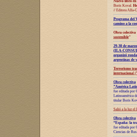
Nuevo libro en
Boris Koval.
He
// Editora Alfa-
Programa del 
camino a la coo
Obra colectiva
sostenible
"
29-30 de ma
(ILA-CONSULT
organizó ronda
argentinas de v
Terrorismo tra
internaciona
l 
Obra colectiva
”América Latin
fue editada por 
Latinoamérica de
titular Boris Ko
Salió a la luz el
Obra colectiva
“España: la tra
fue editada por 
Ciencias de Rus