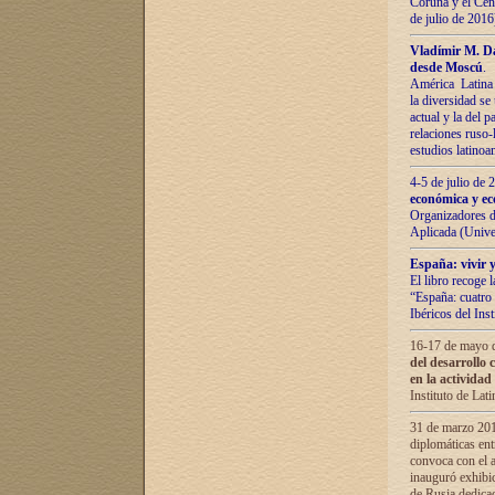
Coruña y el Cent
de julio de 201
Vladímir М. Da
desde Moscú
.
América Latina 
la diversidad se 
actual у lа del p
relaciones ruso-
estudios latino
4-5 de julio de
económica y ec
Organizadores d
Aplicada (Univ
España: vivir y
El libro recoge 
“España: cuatro 
Ibéricos del In
16-17 de mayo d
del desarrollo 
en la actividad
Instituto de La
31 de marzo 2016
diplomáticas en
convoca con el a
inauguró exhibi
de Rusia dedica