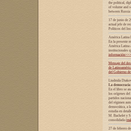
the political, d
of volume and sc
between Russia 
17 de junio de 2
actual jefe de r
Políticos del In
América Latina 
En la presente m
América Latina 
institucionales 
información>>
Mensaje del dest
de Latinoaméric
del Gobierno de
Liudmila Diako
La democracia 
En el libro se a
los orígenes del 
partidos naciona
del régimen auto
democrática, а l
estudia en detall
М. Bachelet у S.
consolidada (
má
27 de febrero d