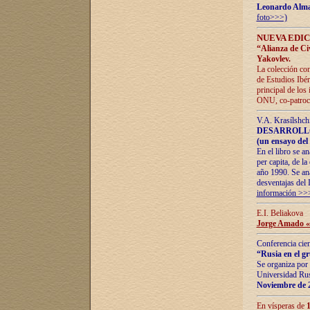
Leonardo Alm
foto>>>)
NUEVA EDIC
“Alianza de Civi
Yakovlev.
La colección con
de Estudios Ibér
principal de los
ONU, co-patroci
V.A. Krasílshch
DESARROLLO
(un ensayo del 
En el libro se a
per capita, de l
año 1990. Se ana
desventajas del 
información >>
E.I. Beliakova
Jorge Amado «r
Conferencia cien
“Rusia en el g
Se organiza por 
Universidad Rus
Noviembre de 
En vísperas de
1