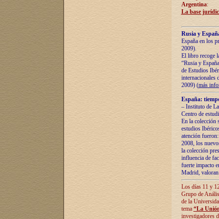
Argentina
:
La base jurídic
Rusia y España
España en los pr
2009).
El libro recoge 
“Rusia y España 
de Estudios Ibér
internacionales 
2009) (
más inf
España: tiempo
– Instituto de L
Centro de estud
En la colección 
estudios Ibérico
atención fueron:
2008, los nuevos
la colección pre
influencia de fac
fuerte impacto en
Madrid, valoran 
Los días 11 y 12
Grupo de Anális
de la Universida
tema
“La Unión
investigadores d