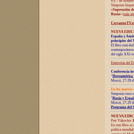
6 y 7 de octubre
Simposio hispan
«
Superación de 
Rusia
» (
más in
CervantesTV.e
NUEVA EDICI
España y Améric
principios del 
El libro está de
contemporáneos -
del siglo XXI ex
Entrevista del 
Conferencia in
“
Iberoamérica 
Moscú, 27-29 de
En los marcos 
Simposio ruso-
"
Rusia y Españ
Moscú, 27-29 de
Programa del 
NUEVA EDIC
Petr Yákovlev.
En este libro se
política mundial