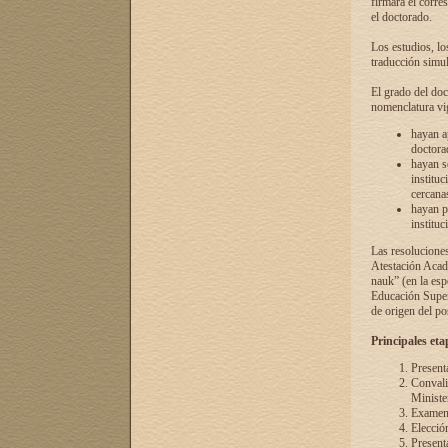
firmará el corre
el doctorado.
Los estudios, lo
traducción simul
El grado del doc
nomenclatura vi
hayan a
doctorad
hayan s
instituc
cercana
hayan p
instituc
Las resolucione
Atestación Acad
nauk” (en la esp
Educación Superi
de origen del po
Principales eta
Present
Convali
Ministe
Examen 
Elecció
Presenta