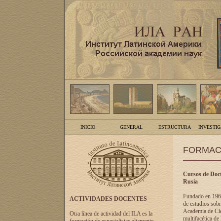
INICIO
GENERAL
ESTRUCTURA
INVESTI
FORMAC
Cursos de Doct
Rusia
Fundado en 1961
ACTIVIDADES DOCENTES
de estudios sobr
Academia de Cien
Otra línea de actividad del ILA es la
multifacética de