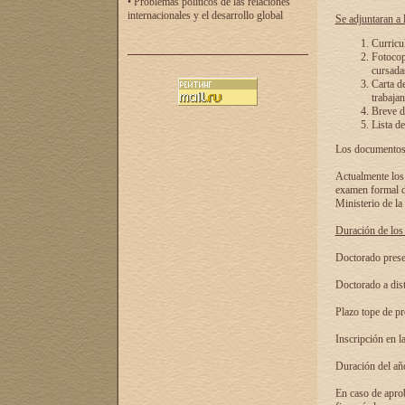
• Problemas políticos de las relaciones
internacionales y el desarrollo global
Se adjuntaran a l
Curricu
Fotocopi
cursadas
Carta d
trabajan
Breve de
Lista de
Los documentos 
Actualmente los 
examen formal de
Ministerio de la
Duración de los 
Doctorado presen
Doctorado a dist
Plazo tope de pr
Inscripción en la
Duración del añ
En caso de aprob