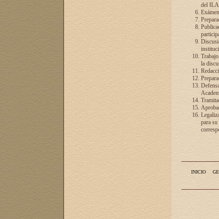
del ILA
Exámenes
Preparac
Publicac
particip
Discusió
instituc
Trabajo
la discu
Redacció
Preparac
Defensa 
Academia
Tramita
Aprobac
Legaliz
para su
correspo
INICIO
GE