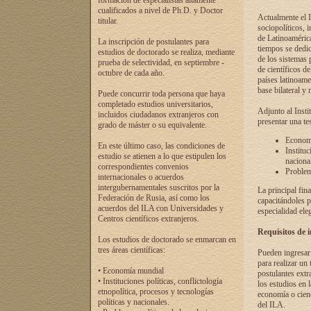
formación de especialistas altamente
cualificados a nivel de Ph.D. y Doctor
Actualmente el I
titular.
sociopolíticos, 
de Latinoamérica
La inscripción de postulantes para
tiempos se dedic
estudios de doctorado se realiza, mediante
de los sistemas p
prueba de selectividad, en septiembre -
de científicos d
octubre de cada año.
países latinoame
base bilateral y m
Puede concurrir toda persona que haya
completado estudios universitarios,
Adjunto al Insti
incluidos ciudadanos extranjeros con
presentar una te
grado de máster o su equivalente.
Economí
En este último caso, las condiciones de
Instituc
estudio se atienen a lo que estipulen los
naciona
correspondientes convenios
Problema
internacionales o acuerdos
intergubernamentales suscritos por la
La principal fin
Federación de Rusia, así como los
capacitándoles p
acuerdos del ILA con Universidades y
especialidad ele
Centros científicos extranjeros.
Requisitos de 
Los estudios de doctorado se enmarcan en
tres áreas científicas:
Pueden ingresar 
para realizar un 
• Economía mundial
postulantes extr
• Instituciones políticas, conflictología
los estudios en l
etnopolítica, procesos y tecnologías
economía o cienc
políticas y nacionales.
del ILA.