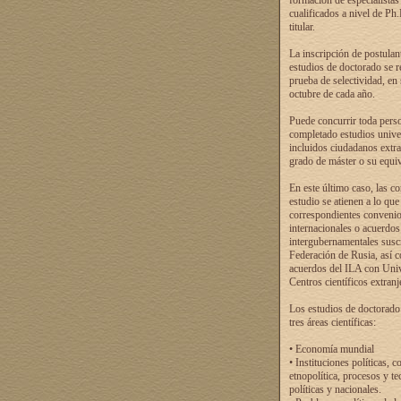
formación de especialistas
cualificados a nivel de Ph
titular.
La inscripción de postulan
estudios de doctorado se r
prueba de selectividad, en
octubre de cada año.
Puede concurrir toda pers
completado estudios univer
incluidos ciudadanos extr
grado de máster o su equiv
En este último caso, las c
estudio se atienen a lo que
correspondientes conveni
internacionales o acuerdos
intergubernamentales suscr
Federación de Rusia, así 
acuerdos del ILA con Uni
Centros científicos extranj
Los estudios de doctorado
tres áreas científicas:
• Economía mundial
• Instituciones políticas, c
etnopolítica, procesos y te
políticas y nacionales.