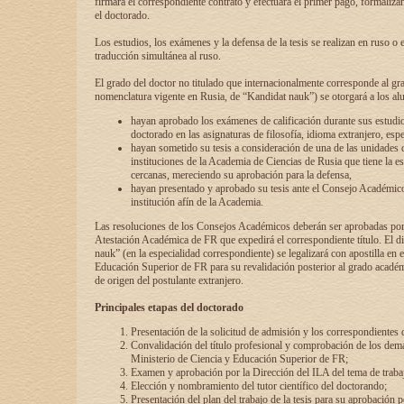
firmará el correspondiente contrato y efectuará el primer pago, formaliz
el doctorado.
Los estudios, los exámenes y la defensa de la tesis se realizan en ruso o 
traducción simultánea al ruso.
El grado del doctor no titulado que internacionalmente corresponde al gr
nomenclatura vigente en Rusia, de “Kandidat nauk”) se otorgará a los a
hayan aprobado los exámenes de calificación durante sus estudio
doctorado en las asignaturas de filosofía, idioma extranjero, espe
hayan sometido su tesis a consideración de una de las unidades 
instituciones de la Academia de Ciencias de Rusia que tiene la es
cercanas, mereciendo su aprobación para la defensa,
hayan presentado y aprobado su tesis ante el Consejo Académico
institución afín de la Academia.
Las resoluciones de los Consejos Académicos deberán ser aprobadas por
Atestación Académica de FR que expedirá el correspondiente título. El 
nauk” (en la especialidad correspondiente) se legalizará con apostilla en 
Educación Superior de FR para su revalidación posterior al grado académ
de origen del postulante extranjero.
Principales etapas del doctorado
Presentación de la solicitud de admisión y los correspondientes
Convalidación del título profesional y comprobación de los dem
Ministerio de Ciencia y Educación Superior de FR;
Examen y aprobación por la Dirección del ILA del tema de trabaj
Elección y nombramiento del tutor científico del doctorando;
Presentación del plan del trabajo de la tesis para su aprobación 