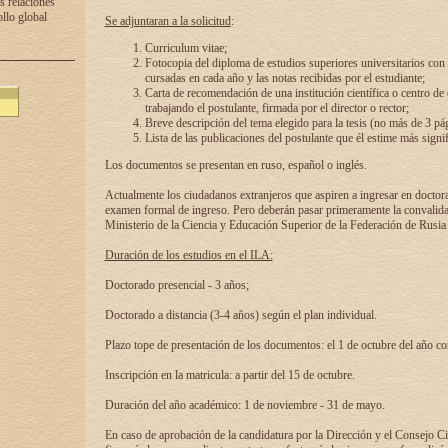
s relaciones
ollo global
Se adjuntaran a la solicitud
:
Curriculum vitae;
Fotocopia del diploma de estudios superiores universitarios con l
cursadas en cada año y las notas recibidas por el estudiante;
Carta de recomendación de una institución científica o centro de
trabajando el postulante, firmada por el director o rector;
Breve descripción del tema elegido para la tesis (no más de 3 pá
Lista de las publicaciones del postulante que él estime más signif
Los documentos se presentan en ruso, español o inglés.
Actualmente los ciudadanos extranjeros que aspiren a ingresar en doctor
examen formal de ingreso. Pero deberán pasar primeramente la convalidac
Ministerio de la Ciencia y Educación Superior de la Federación de Rusia
Duración de los estudios en el ILA:
Doctorado presencial - 3 años;
Doctorado a distancia (3-4 años) según el plan individual.
Plazo tope de presentación de los documentos: el 1 de octubre del año co
Inscripción en la matricula: a partir del 15 de octubre.
Duración del año académico: 1 de noviembre - 31 de mayo.
En caso de aprobación de la candidatura por la Dirección y el Consejo Ci