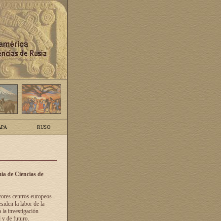
PA
RUSO
ia de Ciencias de
yores centros europeos
siden la labor de la
 la investigación
 y de futuro.