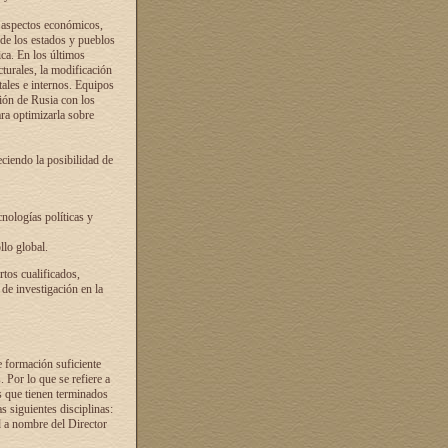
s aspectos económicos,
 de los estados y pueblos
ica. En los últimos
cturales, la modificación
atales e internos. Equipos
ción de Rusia con los
ra optimizarla sobre
ciendo la posibilidad de
cnologías políticas y
llo global.
rtos cualificados,
 de investigación en la
e formación suficiente
. Por lo que se refiere a
s que tienen terminados
as siguientes disciplinas:
d a nombre del Director