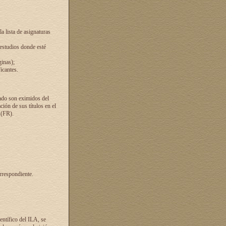
a lista de asignaturas
 estudios donde esté
ginas);
icantes.
ado son eximidos del
ión de sus títulos en el
 (FR).
rrespondiente.
entífico del ILA, se