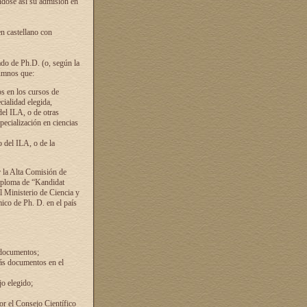
ándose así su admisión en
en castellano con
ado de Ph.D. (o, según la
lumnos que:
s en los cursos de
cialidad elegida,
del ILA, o de otras
pecialización en ciencias
 del ILA, o de la
 la Alta Comisión de
diploma de “Kandidat
el Ministerio de Ciencia y
ico de Ph. D. en el país
 documentos;
ás documentos en el
o elegido;
por el Consejo Científico