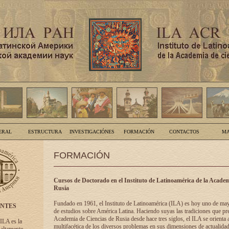
ERAL
ESTRUCTURA
INVESTIGACIÓNES
FORMACIÓN
CONTACTOS
MA
FORMACIÓN
Cursos de Doctorado en el Instituto de Latinoamérica de la Academ
Rusia
Fundado en 1961, el Instituto de Latinoamérica (ILA) es hoy uno de ma
ENTES
de estudios sobre América Latina. Haciendo suyas las tradiciones que pre
Academia de Ciencias de Rusia desde hace tres siglos, el ILA se orienta a
 ILA es la
multifacética de los diversos problemas en sus dimensiones de actualidad