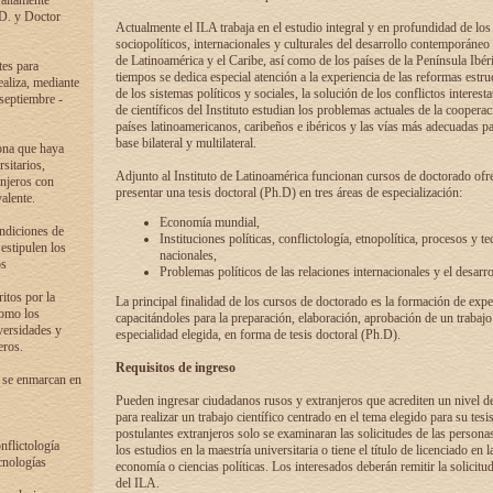
 altamente
.D. y Doctor
Actualmente el ILA trabaja en el estudio integral y en profundidad de lo
sociopolíticos, internacionales y culturales del desarrollo contemporáneo
de Latinoamérica y el Caribe, así como de los países de la Península Ibér
tes para
tiempos se dedica especial atención a la experiencia de las reformas estru
ealiza, mediante
de los sistemas políticos y sociales, la solución de los conflictos interest
 septiembre -
de científicos del Instituto estudian los problemas actuales de la coopera
países latinoamericanos, caribeños e ibéricos y las vías más adecuadas pa
base bilateral y multilateral.
ona que haya
sitarios,
Adjunto al Instituto de Latinoamérica funcionan cursos de doctorado ofre
anjeros con
presentar una tesis doctoral (Ph.D) en tres áreas de especialización:
alente.
Economía mundial,
ondiciones de
Instituciones políticas, conflictología, etnopolítica, procesos y te
 estipulen los
nacionales,
os
Problemas políticos de las relaciones internacionales y el desarro
itos por la
La principal finalidad de los cursos de doctorado es la formación de expe
como los
capacitándoles para la preparación, elaboración, aprobación de un trabajo
versidades y
especialidad elegida, en forma de tesis doctoral (Ph.D).
eros.
Requisitos de ingreso
 se enmarcan en
Pueden ingresar ciudadanos rusos y extranjeros que acrediten un nivel d
para realizar un trabajo científico centrado en el tema elegido para su tesis
postulantes extranjeros solo se examinaran las solicitudes de las persona
onflictología
los estudios en la maestría universitaria o tiene el título de licenciado en l
cnologías
economía o ciencias políticas. Los interesados deberán remitir la solicitu
del ILA.