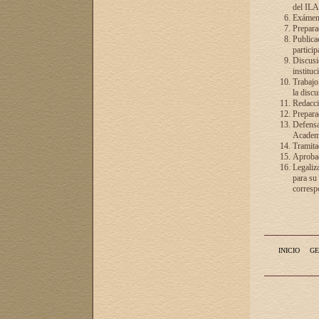
del ILA
Exámenes
Preparac
Publicac
particip
Discusió
instituc
Trabajo
la discu
Redacció
Preparac
Defensa 
Academia
Tramita
Aprobac
Legaliz
para su
correspo
INICIO
GE