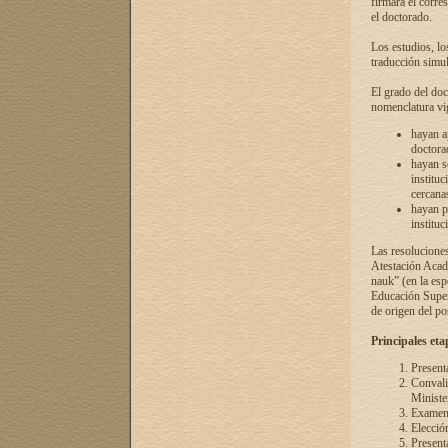
firmará el corre
el doctorado.
Los estudios, lo
traducción simul
El grado del doc
nomenclatura vi
hayan a
doctorad
hayan s
instituc
cercana
hayan p
instituc
Las resolucione
Atestación Acad
nauk” (en la esp
Educación Superi
de origen del po
Principales eta
Present
Convali
Ministe
Examen 
Elecció
Presenta