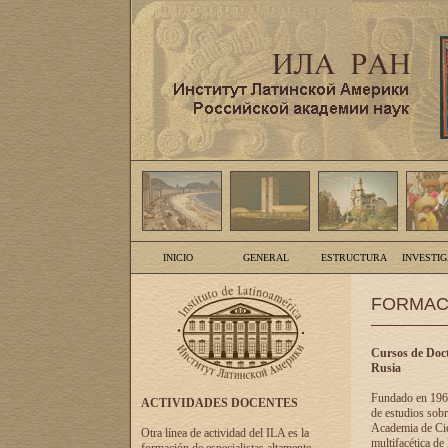
INICIO
GENERAL
ESTRUCTURA
INVESTI
FORMAC
Cursos de Doct
Rusia
Fundado en 1961
ACTIVIDADES DOCENTES
de estudios sobr
Academia de Cien
Otra línea de actividad del ILA es la
multifacética de