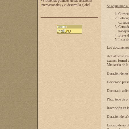
• Problemas políticos de las relaciones
internacionales y el desarrollo global
Se adjuntaran a l
Curricu
Fotocopi
cursadas
Carta d
trabajan
Breve de
Lista de
Los documentos 
Actualmente los 
examen formal de
Ministerio de la
Duración de los 
Doctorado presen
Doctorado a dist
Plazo tope de pr
Inscripción en la
Duración del añ
En caso de aprob