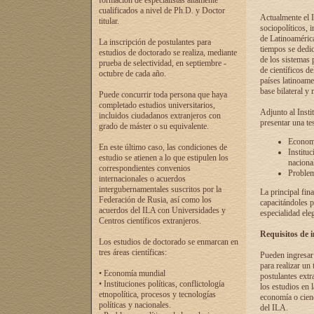
formación de especialistas altamente
cualificados a nivel de Ph.D. y Doctor
Actualmente el I
titular.
sociopolíticos, 
de Latinoamérica
La inscripción de postulantes para
tiempos se dedic
estudios de doctorado se realiza, mediante
de los sistemas p
prueba de selectividad, en septiembre -
de científicos d
octubre de cada año.
países latinoame
base bilateral y m
Puede concurrir toda persona que haya
completado estudios universitarios,
Adjunto al Insti
incluidos ciudadanos extranjeros con
presentar una te
grado de máster o su equivalente.
Economí
En este último caso, las condiciones de
Instituc
estudio se atienen a lo que estipulen los
naciona
correspondientes convenios
Problema
internacionales o acuerdos
intergubernamentales suscritos por la
La principal fin
Federación de Rusia, así como los
capacitándoles p
acuerdos del ILA con Universidades y
especialidad ele
Centros científicos extranjeros.
Requisitos de 
Los estudios de doctorado se enmarcan en
tres áreas científicas:
Pueden ingresar 
para realizar un 
• Economía mundial
postulantes extr
• Instituciones políticas, conflictología
los estudios en l
etnopolítica, procesos y tecnologías
economía o cienc
políticas y nacionales.
del ILA.