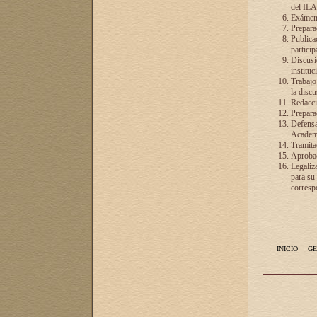
del ILA
Exámenes
Preparac
Publicac
particip
Discusió
instituc
Trabajo
la discu
Redacció
Preparac
Defensa 
Academia
Tramita
Aprobac
Legaliz
para su
correspo
INICIO
GE