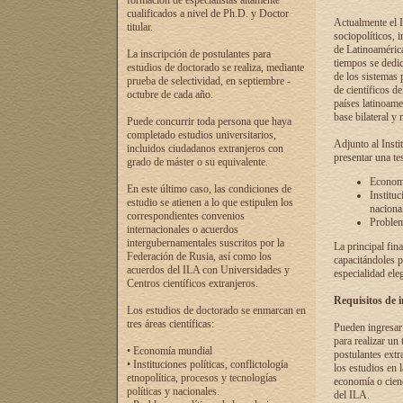
formación de especialistas altamente
cualificados a nivel de Ph.D. y Doctor
Actualmente el I
titular.
sociopolíticos, 
de Latinoamérica
La inscripción de postulantes para
tiempos se dedic
estudios de doctorado se realiza, mediante
de los sistemas p
prueba de selectividad, en septiembre -
de científicos d
octubre de cada año.
países latinoame
base bilateral y m
Puede concurrir toda persona que haya
completado estudios universitarios,
Adjunto al Insti
incluidos ciudadanos extranjeros con
presentar una te
grado de máster o su equivalente.
Economí
En este último caso, las condiciones de
Instituc
estudio se atienen a lo que estipulen los
naciona
correspondientes convenios
Problema
internacionales o acuerdos
intergubernamentales suscritos por la
La principal fin
Federación de Rusia, así como los
capacitándoles p
acuerdos del ILA con Universidades y
especialidad ele
Centros científicos extranjeros.
Requisitos de 
Los estudios de doctorado se enmarcan en
tres áreas científicas:
Pueden ingresar 
para realizar un 
• Economía mundial
postulantes extr
• Instituciones políticas, conflictología
los estudios en l
etnopolítica, procesos y tecnologías
economía o cienc
políticas y nacionales.
del ILA.