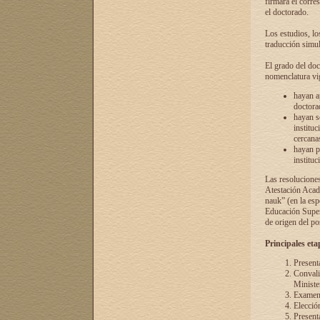
firmará el corre
el doctorado.
Los estudios, lo
traducción simul
El grado del doc
nomenclatura vi
hayan a
doctorad
hayan s
instituc
cercana
hayan p
instituc
Las resolucione
Atestación Acad
nauk” (en la esp
Educación Superi
de origen del po
Principales eta
Present
Convali
Ministe
Examen 
Elecció
Presenta