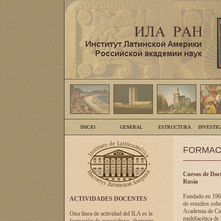
INICIO
GENERAL
ESTRUCTURA
INVESTI
FORMAC
Cursos de Doct
Rusia
Fundado en 1961
ACTIVIDADES DOCENTES
de estudios sobr
Academia de Cien
Otra línea de actividad del ILA es la
multifacética de