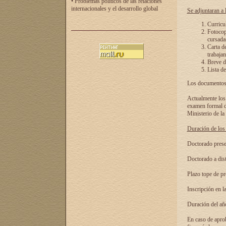
• Problemas políticos de las relaciones
internacionales y el desarrollo global
Se adjuntaran a l
Curricu
Fotocopi
cursadas
Carta d
trabajan
Breve de
Lista de
Los documentos 
Actualmente los 
examen formal de
Ministerio de la
Duración de los 
Doctorado presen
Doctorado a dist
Plazo tope de pr
Inscripción en la
Duración del añ
En caso de aprob