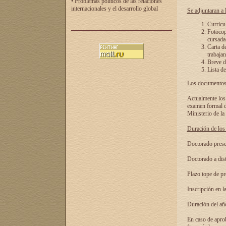
• Problemas políticos de las relaciones
internacionales y el desarrollo global
Se adjuntaran a l
Curricu
Fotocopi
cursadas
Carta d
trabajan
Breve de
Lista de
Los documentos 
Actualmente los 
examen formal de
Ministerio de la
Duración de los 
Doctorado presen
Doctorado a dist
Plazo tope de pr
Inscripción en la
Duración del añ
En caso de aprob