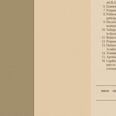
del ILA
Exámenes
Preparac
Publicac
particip
Discusió
instituc
Trabajo
la discu
Redacció
Preparac
Defensa 
Academia
Tramita
Aprobac
Legaliz
para su
correspo
INICIO
GE