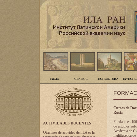
INICIO
GENERAL
ESTRUCTURA
INVESTI
FORMAC
Cursos de Doct
Rusia
Fundado en 1961
ACTIVIDADES DOCENTES
de estudios sobr
Academia de Cien
Otra línea de actividad del ILA es la
multifacética de