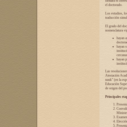
firmará el corre
el doctorado.
Los estudios, lo
traducción simul
El grado del doc
nomenclatura vi
hayan a
doctorad
hayan s
instituc
cercana
hayan p
instituc
Las resolucione
Atestación Acad
nauk” (en la esp
Educación Superi
de origen del po
Principales eta
Present
Convali
Ministe
Examen 
Elecció
Presenta