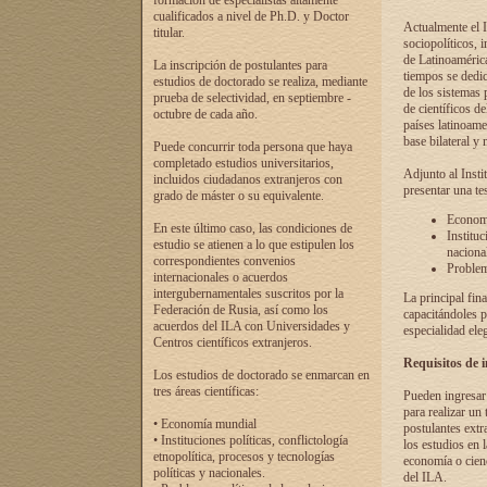
formación de especialistas altamente
cualificados a nivel de Ph.D. y Doctor
Actualmente el I
titular.
sociopolíticos, 
de Latinoamérica
La inscripción de postulantes para
tiempos se dedic
estudios de doctorado se realiza, mediante
de los sistemas p
prueba de selectividad, en septiembre -
de científicos d
octubre de cada año.
países latinoame
base bilateral y m
Puede concurrir toda persona que haya
completado estudios universitarios,
Adjunto al Insti
incluidos ciudadanos extranjeros con
presentar una te
grado de máster o su equivalente.
Economí
En este último caso, las condiciones de
Instituc
estudio se atienen a lo que estipulen los
naciona
correspondientes convenios
Problema
internacionales o acuerdos
intergubernamentales suscritos por la
La principal fin
Federación de Rusia, así como los
capacitándoles p
acuerdos del ILA con Universidades y
especialidad ele
Centros científicos extranjeros.
Requisitos de 
Los estudios de doctorado se enmarcan en
tres áreas científicas:
Pueden ingresar 
para realizar un 
• Economía mundial
postulantes extr
• Instituciones políticas, conflictología
los estudios en l
etnopolítica, procesos y tecnologías
economía o cienc
políticas y nacionales.
del ILA.