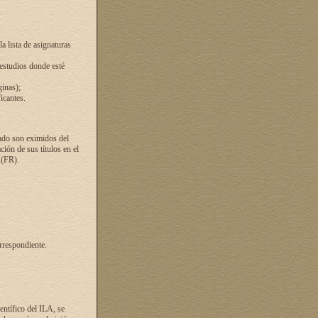
a lista de asignaturas
 estudios donde esté
ginas);
icantes.
ado son eximidos del
ión de sus títulos en el
 (FR).
rrespondiente.
entífico del ILA, se