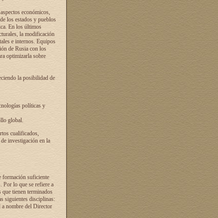
s aspectos económicos,
 de los estados y pueblos
ica. En los últimos
cturales, la modificación
atales e internos. Equipos
ción de Rusia con los
ra optimizarla sobre
ciendo la posibilidad de
cnologías políticas y
llo global.
rtos cualificados,
 de investigación en la
e formación suficiente
. Por lo que se refiere a
s que tienen terminados
as siguientes disciplinas:
d a nombre del Director