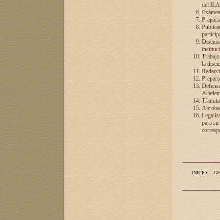
del ILA
Exámenes
Preparac
Publicac
particip
Discusió
instituc
Trabajo
la discu
Redacció
Preparac
Defensa 
Academia
Tramita
Aprobac
Legaliz
para su
correspo
INICIO
GE