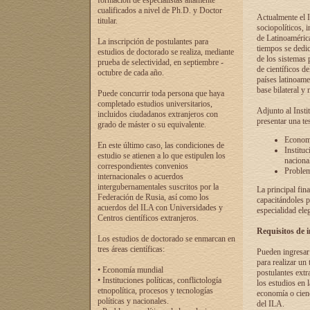
formación de especialistas altamente
cualificados a nivel de Ph.D. y Doctor
Actualmente el I
titular.
sociopolíticos, 
de Latinoamérica
La inscripción de postulantes para
tiempos se dedic
estudios de doctorado se realiza, mediante
de los sistemas p
prueba de selectividad, en septiembre -
de científicos d
octubre de cada año.
países latinoame
base bilateral y m
Puede concurrir toda persona que haya
completado estudios universitarios,
Adjunto al Insti
incluidos ciudadanos extranjeros con
presentar una te
grado de máster o su equivalente.
Economí
En este último caso, las condiciones de
Instituc
estudio se atienen a lo que estipulen los
naciona
correspondientes convenios
Problema
internacionales o acuerdos
intergubernamentales suscritos por la
La principal fin
Federación de Rusia, así como los
capacitándoles p
acuerdos del ILA con Universidades y
especialidad ele
Centros científicos extranjeros.
Requisitos de 
Los estudios de doctorado se enmarcan en
tres áreas científicas:
Pueden ingresar 
para realizar un 
• Economía mundial
postulantes extr
• Instituciones políticas, conflictología
los estudios en l
etnopolítica, procesos y tecnologías
economía o cienc
políticas y nacionales.
del ILA.