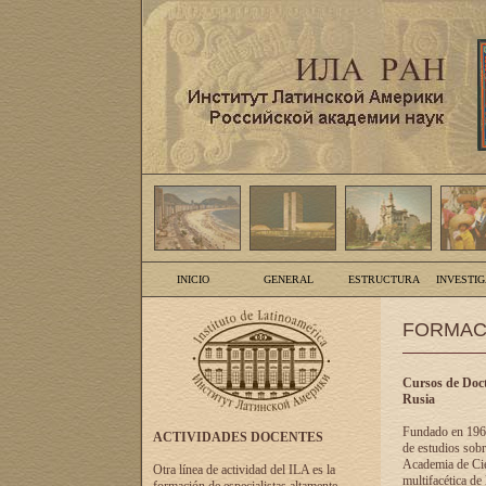
INICIO
GENERAL
ESTRUCTURA
INVESTI
FORMAC
Cursos de Doct
Rusia
Fundado en 1961
ACTIVIDADES DOCENTES
de estudios sobr
Academia de Cien
Otra línea de actividad del ILA es la
multifacética de