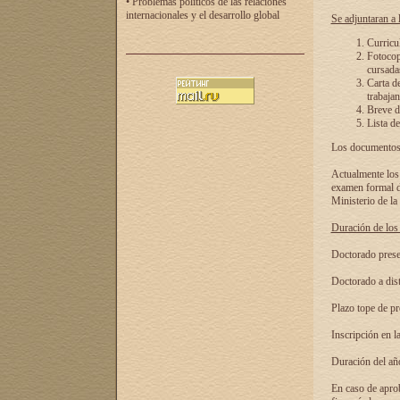
• Problemas políticos de las relaciones
internacionales y el desarrollo global
Se adjuntaran a l
Curricu
Fotocopi
cursadas
Carta d
trabajan
Breve de
Lista de
Los documentos 
Actualmente los 
examen formal de
Ministerio de la
Duración de los 
Doctorado presen
Doctorado a dist
Plazo tope de pr
Inscripción en la
Duración del añ
En caso de aprob