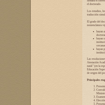
firmará el corre
el doctorado.
Los estudios, lo
traducción simul
El grado del doc
nomenclatura vi
hayan a
doctorad
hayan s
instituc
cercana
hayan p
instituc
Las resolucione
Atestación Acad
nauk” (en la esp
Educación Superi
de origen del po
Principales eta
Present
Convali
Ministe
Examen 
Elecció
Presenta