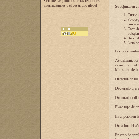
• Problemas políticos de las relaciones
internacionales y el desarrollo global
Se adjuntaran a l
Curricu
Fotocopi
cursadas
Carta d
trabajan
Breve de
Lista de
Los documentos 
Actualmente los 
examen formal de
Ministerio de la
Duración de los 
Doctorado presen
Doctorado a dist
Plazo tope de pr
Inscripción en la
Duración del añ
En caso de aprob