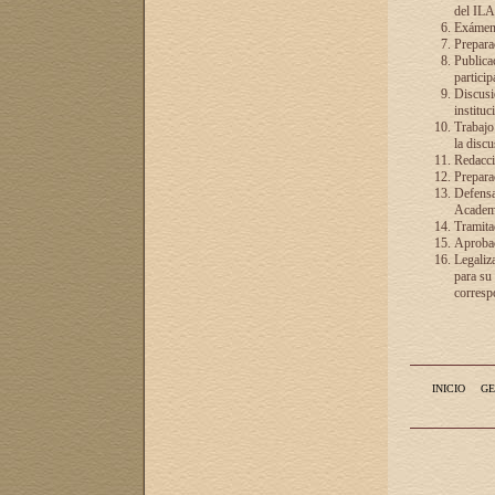
del ILA
Exámenes
Preparac
Publicac
particip
Discusió
instituc
Trabajo
la discu
Redacció
Preparac
Defensa 
Academia
Tramita
Aprobac
Legaliz
para su
correspo
INICIO
GE