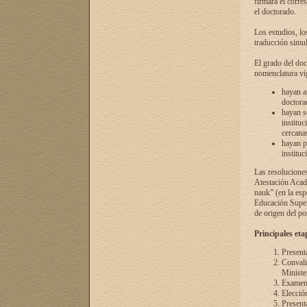
firmará el corre
el doctorado.
Los estudios, lo
traducción simul
El grado del doc
nomenclatura vi
hayan a
doctorad
hayan s
instituc
cercana
hayan p
instituc
Las resolucione
Atestación Acad
nauk” (en la esp
Educación Superi
de origen del po
Principales eta
Present
Convali
Ministe
Examen 
Elecció
Presenta