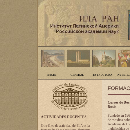
INICIO
GENERAL
ESTRUCTURA
INVESTI
FORMAC
Cursos de Doct
Rusia
Fundado en 1961
ACTIVIDADES DOCENTES
de estudios sobr
Academia de Cien
Otra línea de actividad del ILA es la
multifacética de