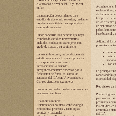
formación de especialistas altamente
cualificados a nivel de Ph.D. y Doctor
Actualmente el I
titular.
sociopolíticos, 
de Latinoamérica
La inscripción de postulantes para
tiempos se dedic
estudios de doctorado se realiza, mediante
de los sistemas p
prueba de selectividad, en septiembre -
de científicos d
octubre de cada año.
países latinoame
base bilateral y m
Puede concurrir toda persona que haya
completado estudios universitarios,
Adjunto al Insti
incluidos ciudadanos extranjeros con
presentar una te
grado de máster o su equivalente.
Economí
En este último caso, las condiciones de
Instituc
estudio se atienen a lo que estipulen los
naciona
correspondientes convenios
Problema
internacionales o acuerdos
intergubernamentales suscritos por la
La principal fin
Federación de Rusia, así como los
capacitándoles p
acuerdos del ILA con Universidades y
especialidad ele
Centros científicos extranjeros.
Requisitos de 
Los estudios de doctorado se enmarcan en
tres áreas científicas:
Pueden ingresar 
para realizar un 
• Economía mundial
postulantes extr
• Instituciones políticas, conflictología
los estudios en l
etnopolítica, procesos y tecnologías
economía o cienc
políticas y nacionales.
del ILA.