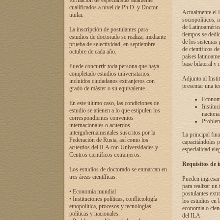
formación de especialistas altamente
cualificados a nivel de Ph.D. y Doctor
Actualmente el I
titular.
sociopolíticos, 
de Latinoamérica
La inscripción de postulantes para
tiempos se dedic
estudios de doctorado se realiza, mediante
de los sistemas p
prueba de selectividad, en septiembre -
de científicos d
octubre de cada año.
países latinoame
base bilateral y m
Puede concurrir toda persona que haya
completado estudios universitarios,
Adjunto al Insti
incluidos ciudadanos extranjeros con
presentar una te
grado de máster o su equivalente.
Economí
En este último caso, las condiciones de
Instituc
estudio se atienen a lo que estipulen los
naciona
correspondientes convenios
Problema
internacionales o acuerdos
intergubernamentales suscritos por la
La principal fin
Federación de Rusia, así como los
capacitándoles p
acuerdos del ILA con Universidades y
especialidad ele
Centros científicos extranjeros.
Requisitos de 
Los estudios de doctorado se enmarcan en
tres áreas científicas:
Pueden ingresar 
para realizar un 
• Economía mundial
postulantes extr
• Instituciones políticas, conflictología
los estudios en l
etnopolítica, procesos y tecnologías
economía o cienc
políticas y nacionales.
del ILA.