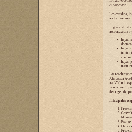
firmará el corre
el doctorado.
Los estudios, lo
traducción simul
El grado del doc
nomenclatura vi
hayan a
doctorad
hayan s
instituc
cercana
hayan p
instituc
Las resolucione
Atestación Acad
nauk” (en la esp
Educación Superi
de origen del po
Principales eta
Present
Convali
Ministe
Examen 
Elecció
Presenta