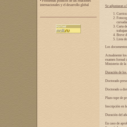
• Problemas políticos de las relaciones
internacionales y el desarrollo global
Se adjuntaran a l
Curricu
Fotocopi
cursadas
Carta d
trabajan
Breve de
Lista de
Los documentos 
Actualmente los 
examen formal de
Ministerio de la
Duración de los 
Doctorado presen
Doctorado a dist
Plazo tope de pr
Inscripción en la
Duración del añ
En caso de aprob