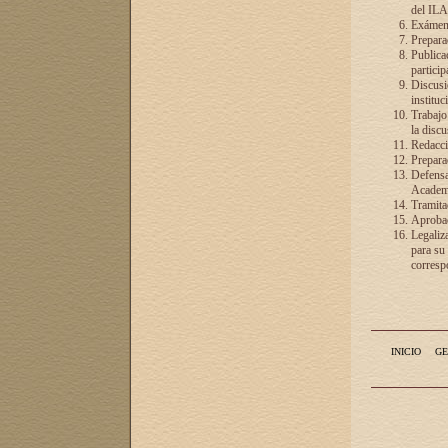
del ILA
Exámenes
Preparac
Publicac
particip
Discusió
instituc
Trabajo
la discu
Redacció
Preparac
Defensa 
Academia
Tramita
Aprobac
Legaliz
para su
correspo
INICIO
GE