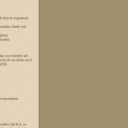
a lista de asignaturas
 estudios donde esté
ginas);
icantes.
ado son eximidos del
ión de sus títulos en el
 (FR).
rrespondiente.
entífico del ILA, se