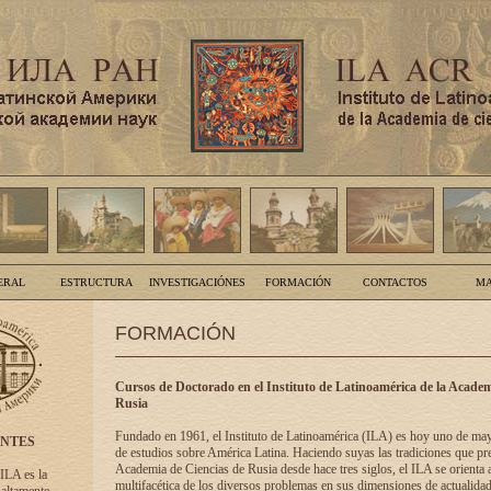
ERAL
ESTRUCTURA
INVESTIGACIÓNES
FORMACIÓN
CONTACTOS
MA
FORMACIÓN
Cursos de Doctorado en el Instituto de Latinoamérica de la Academ
Rusia
Fundado en 1961, el Instituto de Latinoamérica (ILA) es hoy uno de ma
ENTES
de estudios sobre América Latina. Haciendo suyas las tradiciones que pre
Academia de Ciencias de Rusia desde hace tres siglos, el ILA se orienta a
 ILA es la
multifacética de los diversos problemas en sus dimensiones de actualidad