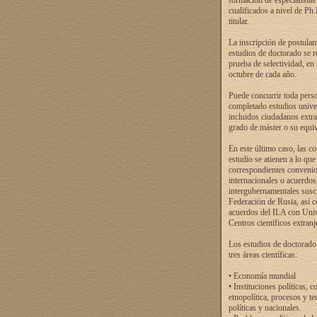
formación de especialistas
cualificados a nivel de Ph
titular.
La inscripción de postulan
estudios de doctorado se r
prueba de selectividad, en
octubre de cada año.
Puede concurrir toda pers
completado estudios univer
incluidos ciudadanos extr
grado de máster o su equiv
En este último caso, las c
estudio se atienen a lo que
correspondientes conveni
internacionales o acuerdos
intergubernamentales suscr
Federación de Rusia, así 
acuerdos del ILA con Uni
Centros científicos extranj
Los estudios de doctorado
tres áreas científicas:
• Economía mundial
• Instituciones políticas, c
etnopolítica, procesos y te
políticas y nacionales.