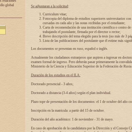
s relaciones
ollo global
Se adjuntaran a la solicitud
:
Curriculum vitae;
Fotocopia del diploma de estudios superiores universitarios con l
cursadas en cada año y las notas recibidas por el estudiante;
Carta de recomendación de una institución científica o centro de
trabajando el postulante, firmada por el director o rector;
Breve descripción del tema elegido para la tesis (no más de 3 pá
Lista de las publicaciones del postulante que él estime más signif
Los documentos se presentan en ruso, español o inglés.
Actualmente los ciudadanos extranjeros que aspiren a ingresar en doctor
examen formal de ingreso. Pero deberán pasar primeramente la convalidac
Ministerio de la Ciencia y Educación Superior de la Federación de Rusia
Duración de los estudios en el ILA:
Doctorado presencial - 3 años;
Doctorado a distancia (3-4 años) según el plan individual.
Plazo tope de presentación de los documentos: el 1 de octubre del año co
Inscripción en la matricula: a partir del 15 de octubre.
Duración del año académico: 1 de noviembre - 31 de mayo.
En caso de aprobación de la candidatura por la Dirección y el Consejo Ci