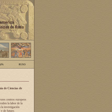
PA
RUSO
ia de Ciencias de
yores centros europeos
siden la labor de la
 la investigación
 y de futuro.