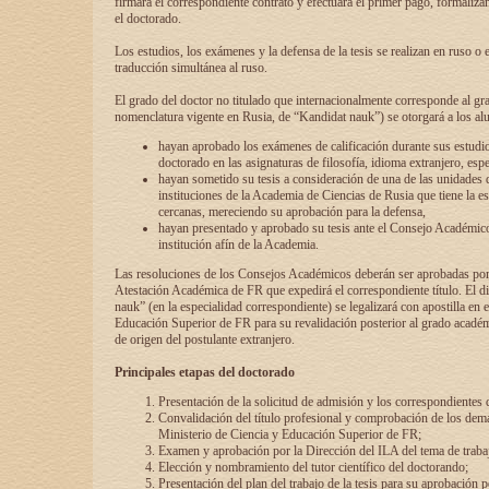
firmará el correspondiente contrato y efectuará el primer pago, formaliz
el doctorado.
Los estudios, los exámenes y la defensa de la tesis se realizan en ruso o 
traducción simultánea al ruso.
El grado del doctor no titulado que internacionalmente corresponde al gr
nomenclatura vigente en Rusia, de “Kandidat nauk”) se otorgará a los a
hayan aprobado los exámenes de calificación durante sus estudio
doctorado en las asignaturas de filosofía, idioma extranjero, espe
hayan sometido su tesis a consideración de una de las unidades 
instituciones de la Academia de Ciencias de Rusia que tiene la es
cercanas, mereciendo su aprobación para la defensa,
hayan presentado y aprobado su tesis ante el Consejo Académico
institución afín de la Academia.
Las resoluciones de los Consejos Académicos deberán ser aprobadas por
Atestación Académica de FR que expedirá el correspondiente título. El 
nauk” (en la especialidad correspondiente) se legalizará con apostilla en 
Educación Superior de FR para su revalidación posterior al grado académ
de origen del postulante extranjero.
Principales etapas del doctorado
Presentación de la solicitud de admisión y los correspondientes
Convalidación del título profesional y comprobación de los dem
Ministerio de Ciencia y Educación Superior de FR;
Examen y aprobación por la Dirección del ILA del tema de trabaj
Elección y nombramiento del tutor científico del doctorando;
Presentación del plan del trabajo de la tesis para su aprobación 