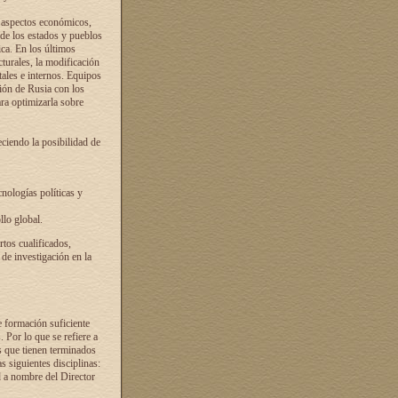
s aspectos económicos,
 de los estados y pueblos
ica. En los últimos
cturales, la modificación
atales e internos. Equipos
ción de Rusia con los
ra optimizarla sobre
ciendo la posibilidad de
cnologías políticas y
llo global.
rtos cualificados,
 de investigación en la
e formación suficiente
. Por lo que se refiere a
s que tienen terminados
as siguientes disciplinas:
d a nombre del Director