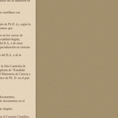
ándose así su admisión en
en castellano con
ado de Ph.D. (o, según la
lumnos que:
s en los cursos de
cialidad elegida,
del ILA, o de otras
pecialización en ciencias
 del ILA, o de la
 la Alta Comisión de
diploma de “Kandidat
el Ministerio de Ciencia y
ico de Ph. D. en el país
 documentos;
ás documentos en el
o elegido;
por el Consejo Científico