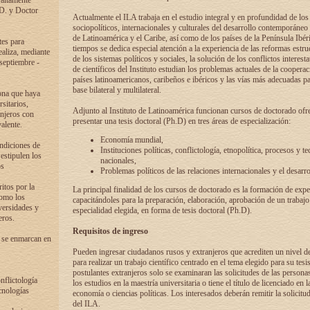
 altamente
.D. y Doctor
Actualmente el ILA trabaja en el estudio integral y en profundidad de lo
sociopolíticos, internacionales y culturales del desarrollo contemporáneo
de Latinoamérica y el Caribe, así como de los países de la Península Ibér
tes para
tiempos se dedica especial atención a la experiencia de las reformas estru
ealiza, mediante
de los sistemas políticos y sociales, la solución de los conflictos interest
 septiembre -
de científicos del Instituto estudian los problemas actuales de la coopera
países latinoamericanos, caribeños e ibéricos y las vías más adecuadas pa
base bilateral y multilateral.
ona que haya
sitarios,
Adjunto al Instituto de Latinoamérica funcionan cursos de doctorado ofre
anjeros con
presentar una tesis doctoral (Ph.D) en tres áreas de especialización:
alente.
Economía mundial,
ondiciones de
Instituciones políticas, conflictología, etnopolítica, procesos y te
 estipulen los
nacionales,
os
Problemas políticos de las relaciones internacionales y el desarro
itos por la
La principal finalidad de los cursos de doctorado es la formación de expe
como los
capacitándoles para la preparación, elaboración, aprobación de un trabajo
versidades y
especialidad elegida, en forma de tesis doctoral (Ph.D).
eros.
Requisitos de ingreso
 se enmarcan en
Pueden ingresar ciudadanos rusos y extranjeros que acrediten un nivel d
para realizar un trabajo científico centrado en el tema elegido para su tesis
postulantes extranjeros solo se examinaran las solicitudes de las persona
onflictología
los estudios en la maestría universitaria o tiene el título de licenciado en l
cnologías
economía o ciencias políticas. Los interesados deberán remitir la solicitu
del ILA.