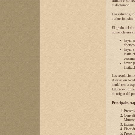
firmará el corre
el doctorado.
Los estudios, lo
traducción simul
El grado del doc
nomenclatura vi
hayan a
doctorad
hayan s
instituc
cercana
hayan p
instituc
Las resolucione
Atestación Acad
nauk” (en la esp
Educación Superi
de origen del po
Principales eta
Present
Convali
Ministe
Examen 
Elecció
Presenta