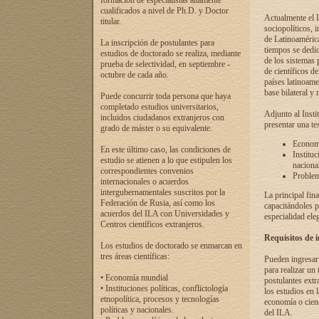
formación de especialistas altamente
cualificados a nivel de Ph.D. y Doctor
Actualmente el I
titular.
sociopolíticos, 
de Latinoamérica
La inscripción de postulantes para
tiempos se dedic
estudios de doctorado se realiza, mediante
de los sistemas p
prueba de selectividad, en septiembre -
de científicos d
octubre de cada año.
países latinoame
base bilateral y m
Puede concurrir toda persona que haya
completado estudios universitarios,
Adjunto al Insti
incluidos ciudadanos extranjeros con
presentar una te
grado de máster o su equivalente.
Economí
En este último caso, las condiciones de
Instituc
estudio se atienen a lo que estipulen los
naciona
correspondientes convenios
Problema
internacionales o acuerdos
intergubernamentales suscritos por la
La principal fin
Federación de Rusia, así como los
capacitándoles p
acuerdos del ILA con Universidades y
especialidad ele
Centros científicos extranjeros.
Requisitos de 
Los estudios de doctorado se enmarcan en
tres áreas científicas:
Pueden ingresar 
para realizar un 
• Economía mundial
postulantes extr
• Instituciones políticas, conflictología
los estudios en l
etnopolítica, procesos y tecnologías
economía o cienc
políticas y nacionales.
del ILA.