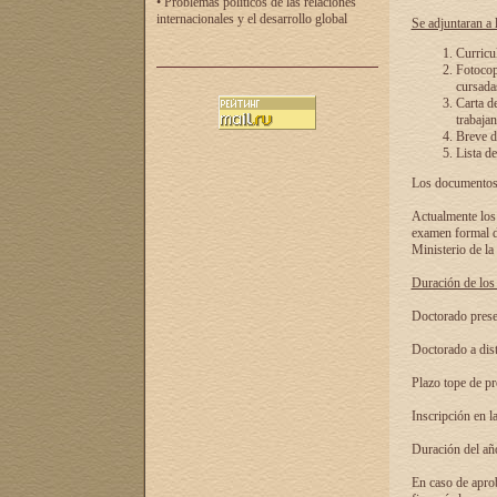
• Problemas políticos de las relaciones
internacionales y el desarrollo global
Se adjuntaran a l
Curricu
Fotocopi
cursadas
Carta d
trabajan
Breve de
Lista de
Los documentos 
Actualmente los 
examen formal de
Ministerio de la
Duración de los 
Doctorado presen
Doctorado a dist
Plazo tope de pr
Inscripción en la
Duración del añ
En caso de aprob