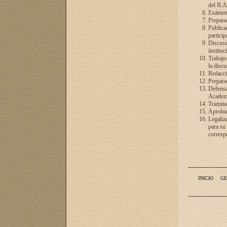
del ILA
Exámenes
Preparac
Publicac
particip
Discusió
instituc
Trabajo
la discu
Redacció
Preparac
Defensa 
Academia
Tramita
Aprobac
Legaliz
para su
correspo
INICIO
GE