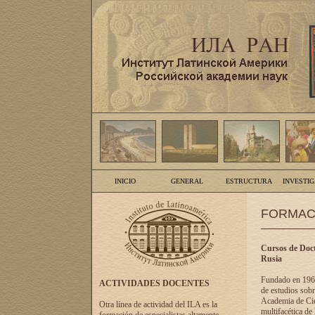
INICIO
GENERAL
ESTRUCTURA
INVESTI
FORMAC
Cursos de Doct
Rusia
Fundado en 1961
ACTIVIDADES DOCENTES
de estudios sobr
Academia de Cien
Otra línea de actividad del ILA es la
multifacética de