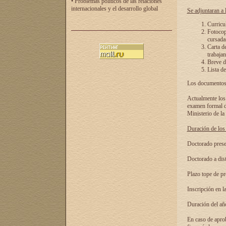
• Problemas políticos de las relaciones
internacionales y el desarrollo global
Se adjuntaran a l
Curricu
Fotocopi
cursadas
Carta d
trabajan
Breve de
Lista de
Los documentos 
Actualmente los 
examen formal de
Ministerio de la
Duración de los 
Doctorado presen
Doctorado a dist
Plazo tope de pr
Inscripción en la
Duración del añ
En caso de aprob