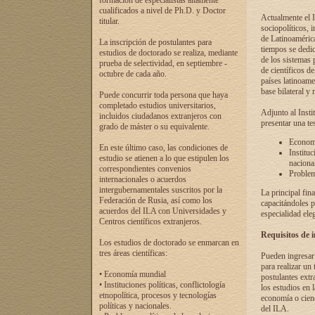
formación de especialistas altamente
cualificados a nivel de Ph.D. y Doctor
Actualmente el I
titular.
sociopolíticos, 
de Latinoamérica
La inscripción de postulantes para
tiempos se dedic
estudios de doctorado se realiza, mediante
de los sistemas p
prueba de selectividad, en septiembre -
de científicos d
octubre de cada año.
países latinoame
base bilateral y m
Puede concurrir toda persona que haya
completado estudios universitarios,
Adjunto al Insti
incluidos ciudadanos extranjeros con
presentar una te
grado de máster o su equivalente.
Economí
En este último caso, las condiciones de
Instituc
estudio se atienen a lo que estipulen los
naciona
correspondientes convenios
Problema
internacionales o acuerdos
intergubernamentales suscritos por la
La principal fin
Federación de Rusia, así como los
capacitándoles p
acuerdos del ILA con Universidades y
especialidad ele
Centros científicos extranjeros.
Requisitos de 
Los estudios de doctorado se enmarcan en
tres áreas científicas:
Pueden ingresar 
para realizar un 
• Economía mundial
postulantes extr
• Instituciones políticas, conflictología
los estudios en l
etnopolítica, procesos y tecnologías
economía o cienc
políticas y nacionales.
del ILA.