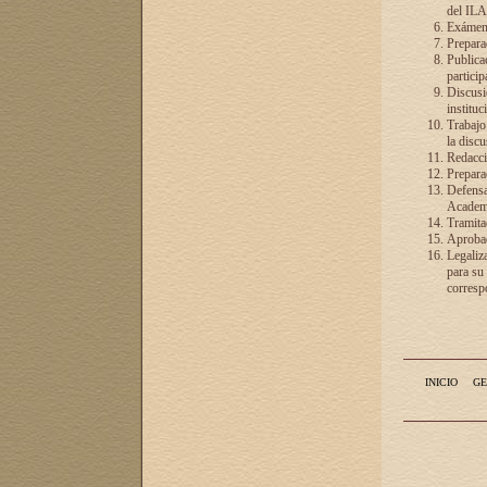
del ILA
Exámenes
Preparac
Publicac
particip
Discusió
instituc
Trabajo
la discu
Redacció
Preparac
Defensa 
Academia
Tramita
Aprobac
Legaliz
para su
correspo
INICIO
GE