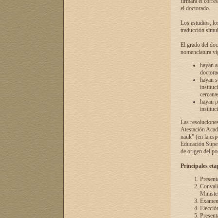
firmará el corre
el doctorado.
Los estudios, lo
traducción simul
El grado del doc
nomenclatura vi
hayan a
doctorad
hayan s
instituc
cercana
hayan p
instituc
Las resolucione
Atestación Acad
nauk” (en la esp
Educación Superi
de origen del po
Principales eta
Present
Convali
Ministe
Examen 
Elecció
Presenta