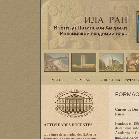
INICIO
GENERAL
ESTRUCTURA
INVESTI
FORMAC
Cursos de Doct
Rusia
Fundado en 1961
ACTIVIDADES DOCENTES
de estudios sobr
Academia de Cien
Otra línea de actividad del ILA es la
multifacética de