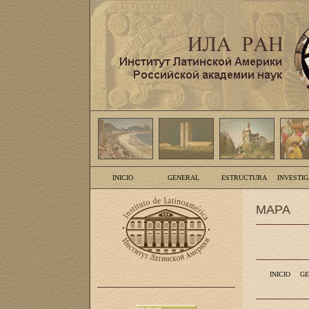
INICIO
GENERAL
ESTRUCTURA
INVESTI
MAPA
INICIO
GE