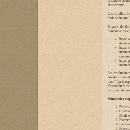
firmará el corre
el doctorado.
Los estudios, lo
traducción simul
El grado del doc
nomenclatura vi
hayan a
doctorad
hayan s
instituc
cercana
hayan p
instituc
Las resolucione
Atestación Acad
nauk” (en la esp
Educación Superi
de origen del po
Principales eta
Present
Convali
Ministe
Examen 
Elecció
Presenta