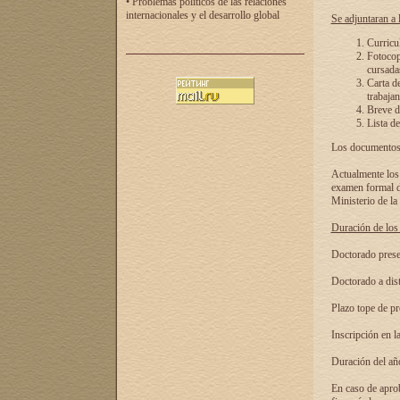
• Problemas políticos de las relaciones
internacionales y el desarrollo global
Se adjuntaran a l
Curricu
Fotocopi
cursadas
Carta d
trabajan
Breve de
Lista de
Los documentos 
Actualmente los 
examen formal de
Ministerio de la
Duración de los 
Doctorado presen
Doctorado a dist
Plazo tope de pr
Inscripción en la
Duración del añ
En caso de aprob