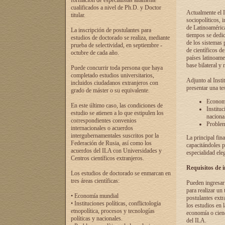
formación de especialistas altamente
cualificados a nivel de Ph.D. y Doctor
Actualmente el I
titular.
sociopolíticos, 
de Latinoamérica
La inscripción de postulantes para
tiempos se dedic
estudios de doctorado se realiza, mediante
de los sistemas p
prueba de selectividad, en septiembre -
de científicos d
octubre de cada año.
países latinoame
base bilateral y m
Puede concurrir toda persona que haya
completado estudios universitarios,
Adjunto al Insti
incluidos ciudadanos extranjeros con
presentar una te
grado de máster o su equivalente.
Economí
En este último caso, las condiciones de
Instituc
estudio se atienen a lo que estipulen los
naciona
correspondientes convenios
Problema
internacionales o acuerdos
intergubernamentales suscritos por la
La principal fin
Federación de Rusia, así como los
capacitándoles p
acuerdos del ILA con Universidades y
especialidad ele
Centros científicos extranjeros.
Requisitos de 
Los estudios de doctorado se enmarcan en
tres áreas científicas:
Pueden ingresar 
para realizar un 
• Economía mundial
postulantes extr
• Instituciones políticas, conflictología
los estudios en l
etnopolítica, procesos y tecnologías
economía o cienc
políticas y nacionales.
del ILA.