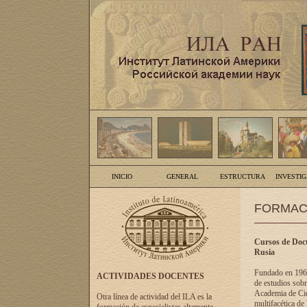
INICIO
GENERAL
ESTRUCTURA
INVESTI
FORMAC
Cursos de Doct
Rusia
Fundado en 1961
ACTIVIDADES DOCENTES
de estudios sobr
Academia de Cien
Otra línea de actividad del ILA es la
multifacética de