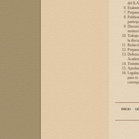
del ILA
Exámenes
Preparac
Publicac
particip
Discusió
instituc
Trabajo
la discu
Redacció
Preparac
Defensa 
Academia
Tramita
Aprobac
Legaliz
para su
correspo
INICIO
GE